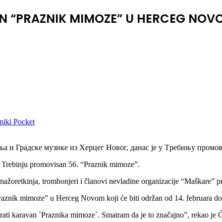
N “PRAZNIK MIMOZE” U HERCEG NOV
niki
Pocket
 Градске музике из Херцег Новог, данас је у Tребињу промов
 Trebinju promovisan 56. “Praznik mimoze”.
ažoretkinja, trombonjeri i članovi nevladine organizacije “Maškare” pr
raznik mimoze” u Herceg Novom koji će biti održan od 14. februara do 
prati karavan `Praznika mimoze`. Smatram da je to značajno”, rekao je Ć