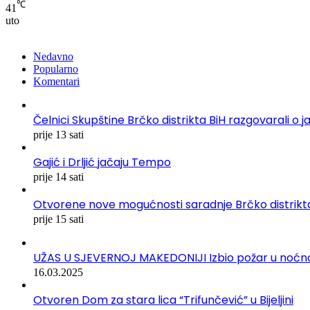
℃
41
uto
Nedavno
Popularno
Komentari
Čelnici Skupštine Brčko distrikta BiH razgovarali
prije 13 sati
Gajić i Drljić jačaju Tempo
prije 14 sati
Otvorene nove mogućnosti saradnje Brčko distrikta
prije 15 sati
UŽAS U SJEVERNOJ MAKEDONIJI Izbio požar u noćnom 
16.03.2025
Otvoren Dom za stara lica “Trifunčević” u Bijeljini