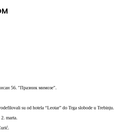
OM
исан 56. "Празник мимозе".
odefilovali su od hotela “Leotar” do Trga slobode u Trebinju.
2. marta.
urić.