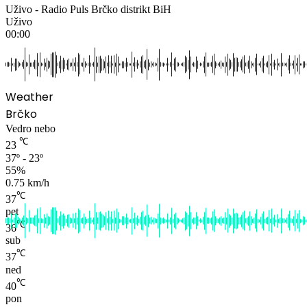
Uživo - Radio Puls Brčko distrikt BiH
Uživo
00:00
Weather
Brčko
Vedro nebo
℃
23
37º - 23º
55%
0.75 km/h
℃
37
pet
℃
36
sub
℃
37
ned
℃
40
pon