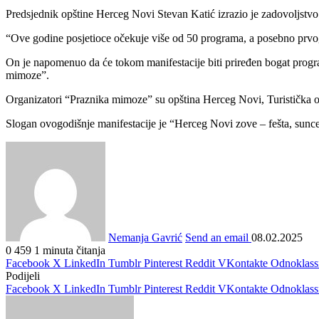
Predsjednik opštine Herceg Novi Stevan Katić izrazio je zadovoljstv
“Ove godine posjetioce očekuje više od 50 programa, a posebno prvo
On je napomenuo da će tokom manifestacije biti priređen bogat progra
mimoze”.
Organizatori “Praznika mimoze” su opština Herceg Novi, Turistička or
Slogan ovogodišnje manifestacije je “Herceg Novi zove – fešta, sunc
Nemanja Gavrić
Send an email
08.02.2025
0
459
1 minuta čitanja
Facebook
X
LinkedIn
Tumblr
Pinterest
Reddit
VKontakte
Odnoklass
Podijeli
Facebook
X
LinkedIn
Tumblr
Pinterest
Reddit
VKontakte
Odnoklass