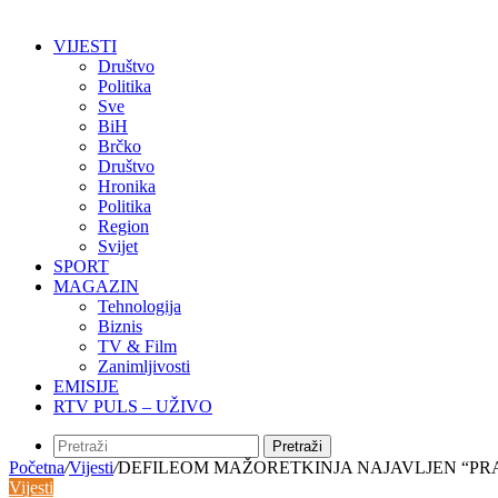
VIJESTI
Društvo
Politika
Sve
BiH
Brčko
Društvo
Hronika
Politika
Region
Svijet
SPORT
MAGAZIN
Tehnologija
Biznis
TV & Film
Zanimljivosti
EMISIJE
RTV PULS – UŽIVO
Pretraži
Početna
/
Vijesti
/
DEFILEOM MAŽORETKINJA NAJAVLJEN “PR
Vijesti