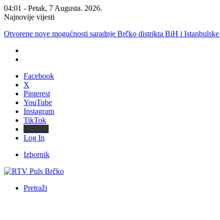
04:01 - Petak, 7 Augusta. 2026.
Najnovije vijesti
JP “KOMUNALNO BRČKO”: Voda iz rezervoara Gajevi trenutno nij
Facebook
X
Pinterest
YouTube
Instagram
TikTok
Threads
Log In
Izbornik
Pretraži