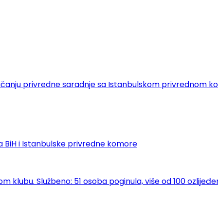
 o jačanju privredne saradnje sa Istanbulskom privrednom
 BiH i Istanbulske privredne komore
klubu. Službeno: 51 osoba poginula, više od 100 ozlijeđe