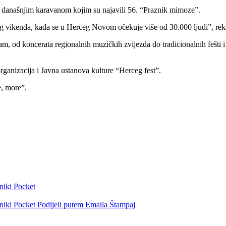
o današnjim karavanom kojim su najavili 56. “Praznik mimoze”.
g vikenda, kada se u Herceg Novom očekuje više od 30.000 ljudi”, reka
m, od koncerata regionalnih muzičkih zvijezda do tradicionalnih fešti 
ganizacija i Javna ustanova kulture “Herceg fest”.
e, more”.
niki
Pocket
niki
Pocket
Podijeli putem Emaila
Štampaj