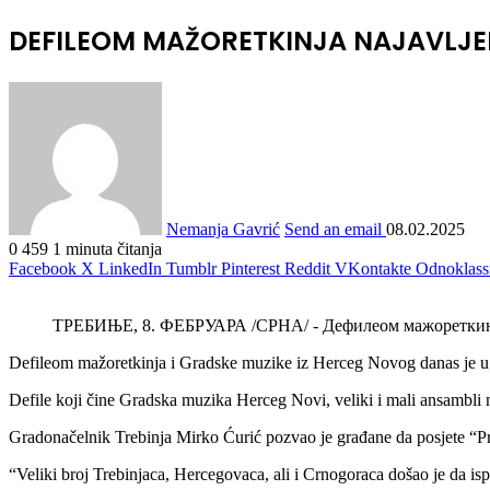
DEFILEOM MAŽORETKINJA NAJAVLJE
Nemanja Gavrić
Send an email
08.02.2025
0
459
1 minuta čitanja
Facebook
X
LinkedIn
Tumblr
Pinterest
Reddit
VKontakte
Odnoklass
TРЕБИЊЕ, 8. ФЕБРУАРА /СРНА/ - Дефилеом мажореткиња и
Defileom mažoretkinja i Gradske muzike iz Herceg Novog danas je u
Defile koji čine Gradska muzika Herceg Novi, veliki i mali ansambli m
Gradonačelnik Trebinja Mirko Ćurić pozvao je građane da posjete “P
“Veliki broj Trebinjaca, Hercegovaca, ali i Crnogoraca došao je da is