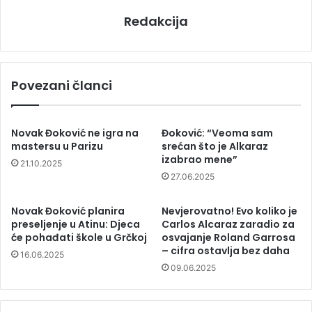
Redakcija
Povezani članci
Novak Đoković ne igra na
Đoković: “Veoma sam
mastersu u Parizu
srećan što je Alkaraz
izabrao mene”
21.10.2025
27.06.2025
Novak Đoković planira
Nevjerovatno! Evo koliko je
preseljenje u Atinu: Djeca
Carlos Alcaraz zaradio za
će pohađati škole u Grčkoj
osvajanje Roland Garrosa
– cifra ostavlja bez daha
16.06.2025
09.06.2025