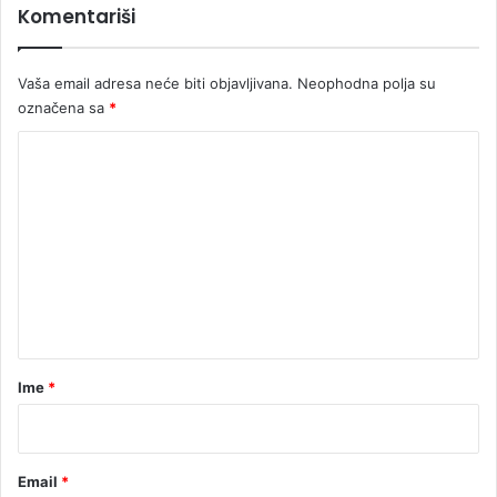
Komentariši
Vaša email adresa neće biti objavljivana.
Neophodna polja su
označena sa
*
K
o
m
e
n
t
a
r
Ime
*
*
Email
*