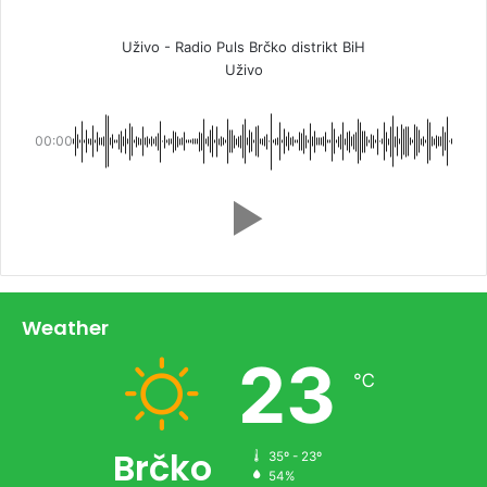
Uživo - Radio Puls Brčko distrikt BiH
Uživo
00:00
Weather
23
℃
Brčko
35º - 23º
54%