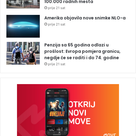
100.000 radnih mesta
prije 21 sat
Amerika objavila nove snimke NLO-a
prije 21 sat
Penzija sa 65 godina odlazi u
prošlost: Evropa pomjera granicu,
negdje će se raditi i do 74. godine
prije 21 sat