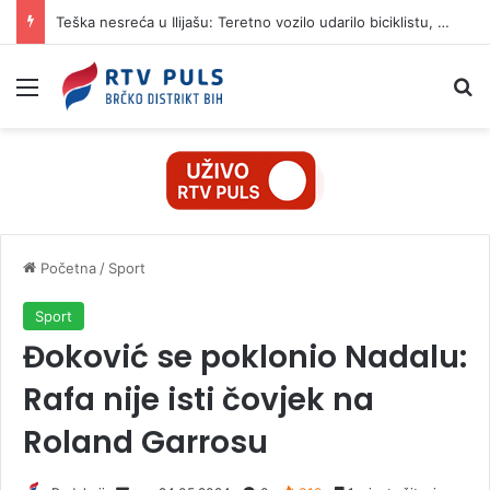
Teška nesreća u Ilijašu: Teretno vozilo udarilo biciklistu, 75-godišnjak zadržan u bolnici
Izbornik
Pr
Početna
/
Sport
Sport
Đoković se poklonio Nadalu:
Rafa nije isti čovjek na
Roland Garrosu