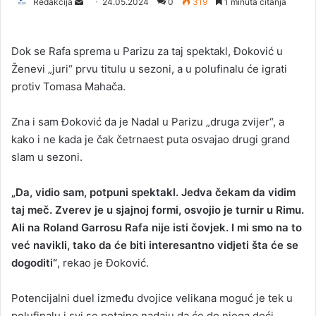
Redakcija
S
24.05.2024
0
319
1 minuta čitanja
e
n
Dok se Rafa sprema u Parizu za taj spektakl, Đoković u
d
Ženevi „juri“ prvu titulu u sezoni, a u polufinalu će igrati
a
protiv Tomasa Mahača.
n
e
Zna i sam Đoković da je Nadal u Parizu „druga zvijer“, a
m
a
kako i ne kada je čak četrnaest puta osvajao drugi grand
i
slam u sezoni.
l
„Da, vidio sam, potpuni spektakl. Jedva čekam da vidim
taj meč. Zverev je u sjajnoj formi, osvojio je turnir u Rimu.
Ali na Roland Garrosu Rafa nije isti čovjek. I mi smo na to
već navikli, tako da će biti interesantno vidjeti šta će se
dogoditi“
, rekao je Đoković.
Potencijalni duel između dvojice velikana moguć je tek u
polufinalu i svi se potajno nadaju da će do njega doći.