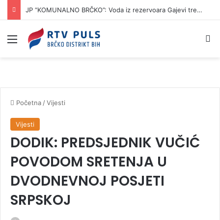
JP “KOMUNALNO BRČKO”: Voda iz rezervoara Gajevi trenutno nije za piće
Izbornik
Pr
Početna
/
Vijesti
Vijesti
DODIK: PREDSJEDNIK VUČIĆ
POVODOM SRETENJA U
DVODNEVNOJ POSJETI
SRPSKOJ