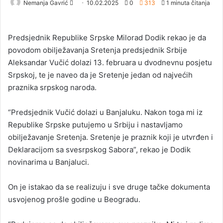
Nemanja Gavrić
S
10.02.2025
0
313
1 minuta čitanja
e
n
Predsjednik Republike Srpske Milorad Dodik rekao je da
d
povodom obilježavanja Sretenja predsjednik Srbije
a
Aleksandar Vučić dolazi 13. februara u dvodnevnu posjetu
n
Srpskoj, te je naveo da je Sretenje jedan od najvećih
e
praznika srpskog naroda.
m
a
i
“Predsjednik Vučić dolazi u Banjaluku. Nakon toga mi iz
l
Republike Srpske putujemo u Srbiju i nastavljamo
obilježavanje Sretenja. Sretenje je praznik koji je utvrđen i
Deklaracijom sa svesrpskog Sabora”, rekao je Dodik
novinarima u Banjaluci.
On je istakao da se realizuju i sve druge tačke dokumenta
usvojenog prošle godine u Beogradu.