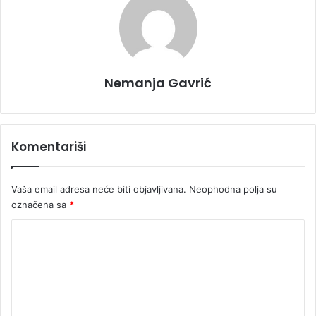
Nemanja Gavrić
Komentariši
Vaša email adresa neće biti objavljivana.
Neophodna polja su
označena sa
*
K
o
m
e
n