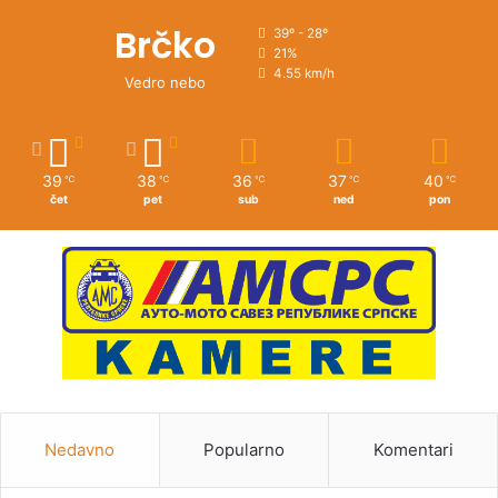
Brčko
39º - 28º
21%
4.55 km/h
Vedro nebo
39
38
36
37
40
℃
℃
℃
℃
℃
čet
pet
sub
ned
pon
Nedavno
Popularno
Komentari