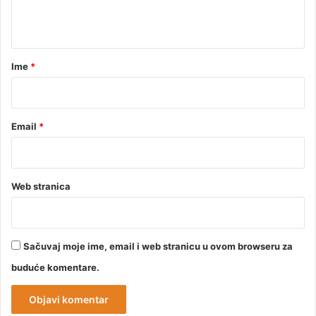
t
a
r
Ime
*
*
Email
*
Web stranica
Sačuvaj moje ime, email i web stranicu u ovom browseru za
buduće komentare.