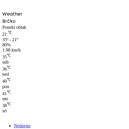
Weather
Brčko
Poneki oblak
℃
21
35º - 21º
80%
1.98 km/h
℃
35
sub
℃
36
ned
℃
40
pon
℃
41
uto
℃
38
sri
Nedavno