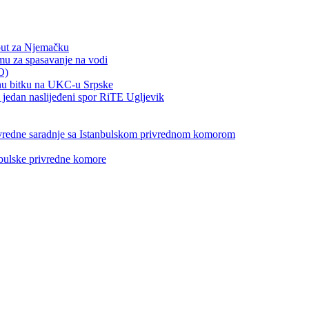
put za Njemačku
emu za spasavanje na vodi
O)
otnu bitku na UKC-u Srpske
jedan naslijeđeni spor RiTE Ugljevik
privredne saradnje sa Istanbulskom privrednom komorom
nbulske privredne komore