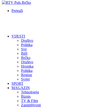
Pretraži
VIJESTI
Društvo
Politika
Sve
BiH
Brčko
Društvo
Hronika
Politika
Region
Svijet
SPORT
MAGAZIN
Tehnologija
Biznis
TV & Film
Zanimljivosti