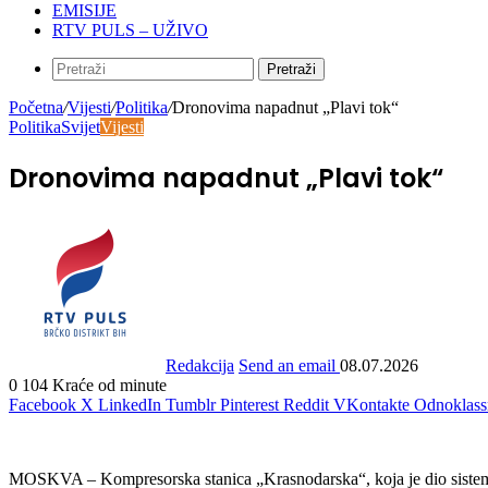
EMISIJE
RTV PULS – UŽIVO
Pretraži
Početna
/
Vijesti
/
Politika
/
Dronovima napadnut „Plavi tok“
Politika
Svijet
Vijesti
Dronovima napadnut „Plavi tok“
Redakcija
Send an email
08.07.2026
0
104
Kraće od minute
Facebook
X
LinkedIn
Tumblr
Pinterest
Reddit
VKontakte
Odnoklass
MOSKVA – Kompresorska stanica „Krasnodarska“, koja je dio sistema z