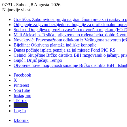
07:31 - Subota, 8 Augusta. 2026.
Najnovije vijesti
Gradiška: Zaboravio suprugu na graničnom prelazu i nastavio 
Odjeljenje za javnu bezbjednost bogatije za profesionalnu opr
Sudar u Dragaljevcu, vozilo završilo u dvorištu mljekare (FOT
Mali Aleksej iz Teslića, prijevremeno rođena beba, dobio živ
Novaković: Pravosnažnom odlukom iz Vašingtona zatvoren još 
Bijeljina: Otkrivena plantaža indijske konoplje
Danas počinje isplata penzija za jul mjesec Fond PIO RS
Čelnici Skupštine Brčko distrikta BiH razgovarali o jačanju 
Gajić i Drljić jačaju Tempo
Otvorene nove mogućnosti saradnje Brčko distrikta BiH i Ista
Facebook
X
Pinterest
YouTube
Instagram
TikTok
Threads
Log In
Izbornik