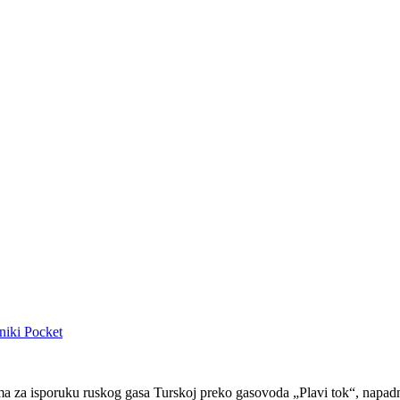
niki
Pocket
a isporuku ruskog gasa Turskoj preko gasovoda „Plavi tok“, napadnuta 