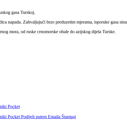
ruskog gasa Turskoj.
jedica napada. Zahvaljujući brzo preduzetim mjerama, isporuke gasa nisu 
rnog mora, od ruske crnomorske obale do azijskog dijela Turske.
niki
Pocket
niki
Pocket
Podijeli putem Emaila
Štampaj