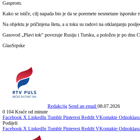
Gasprom.
Kako se ističe, cilj napada bio je da se poremete nesmetane isporuke 
Na objektu je pričinjena šteta, a u toku su radovi na otklanjanju posl
Gasovod „Plavi tok“ povezuje Rusiju i Tursku, a položen je po dnu C
GlasSrpske
Redakcija
Send an email
08.07.2026
0
104
Kraće od minute
Facebook
X
LinkedIn
Tumblr
Pinterest
Reddit
VKontakte
Odnoklass
Podijeli
Facebook
X
LinkedIn
Tumblr
Pinterest
Reddit
VKontakte
Odnoklass