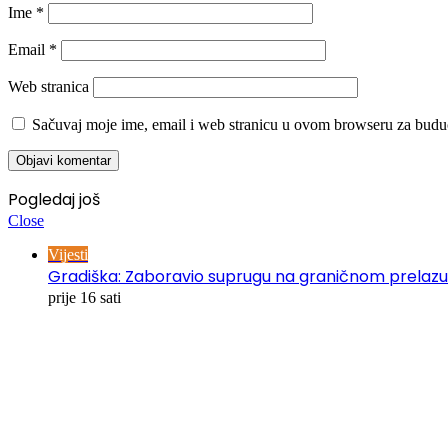
Ime
*
Email
*
Web stranica
Sačuvaj moje ime, email i web stranicu u ovom browseru za budu
Pogledaj još
Close
Vijesti
Gradiška: Zaboravio suprugu na graničnom prelazu
prije 16 sati
00:00