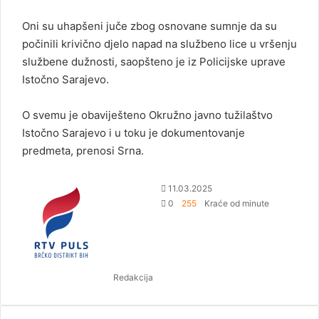
Oni su uhapšeni juče zbog osnovane sumnje da su
počinili krivično djelo napad na službeno lice u vršenju
službene dužnosti, saopšteno je iz Policijske uprave
Istočno Sarajevo.
O svemu je obaviješteno Okružno javno tužilaštvo
Istočno Sarajevo i u toku je dokumentovanje
predmeta, prenosi Srna.
S
11.03.2025
e
0
255
Kraće od minute
n
d
a
n
Redakcija
e
m
a