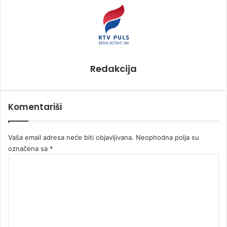
i
l
Redakcija
Komentariši
Vaša email adresa neće biti objavljivana.
Neophodna polja su
označena sa
*
K
o
m
e
n
t
a