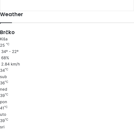
Weather
Brčko
Kiša
℃
25
34º - 22º
68%
2.84 km/h
℃
34
sub
℃
36
ned
℃
39
pon
℃
41
uto
℃
39
sri