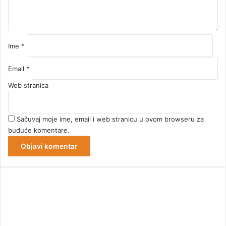
r
*
Ime
*
Email
*
Web stranica
Sačuvaj moje ime, email i web stranicu u ovom browseru za
buduće komentare.
00:00