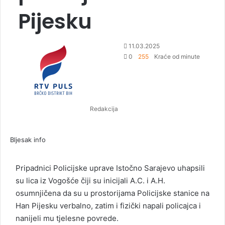
Pijesku
S
11.03.2025
e
0
255
Kraće od minute
n
d
a
n
Redakcija
e
m
a
Bljesak info
i
l
Pripadnici Policijske uprave Istočno Sarajevo uhapsili
su lica iz Vogošće čiji su inicijali A.C. i A.H.
osumnjičena da su u prostorijama Policijske stanice na
Han Pijesku verbalno, zatim i fizički napali policajca i
nanijeli mu tjelesne povrede.