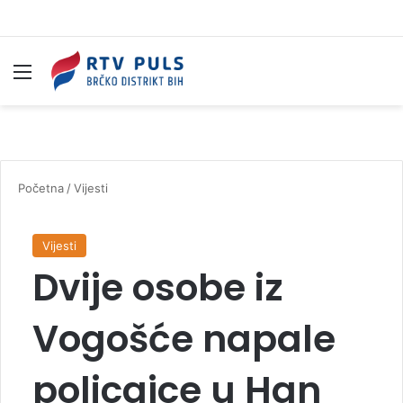
Izbornik
Pr
Početna
/
Vijesti
Vijesti
Dvije osobe iz
Vogošće napale
policajce u Han