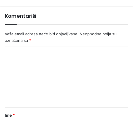
Komentariši
Vaša email adresa neće biti objavljivana.
Neophodna polja su
označena sa
*
K
o
m
e
n
t
a
r
Ime
*
*