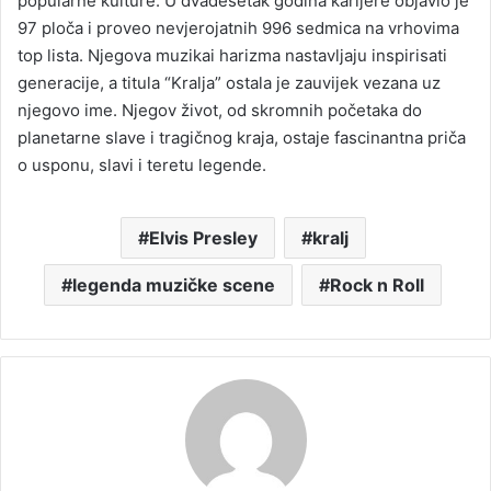
popularne kulture. U dvadesetak godina karijere objavio je
97 ploča i proveo nevjerojatnih 996 sedmica na vrhovima
top lista. Njegova muzikai harizma nastavljaju inspirisati
generacije, a titula “Kralja” ostala je zauvijek vezana uz
njegovo ime. Njegov život, od skromnih početaka do
planetarne slave i tragičnog kraja, ostaje fascinantna priča
o usponu, slavi i teretu legende.
Elvis Presley
kralj
legenda muzičke scene
Rock n Roll