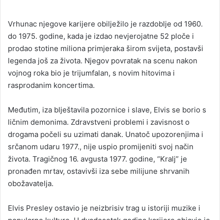
Vrhunac njegove karijere obilježilo je razdoblje od 1960.
do 1975. godine, kada je izdao nevjerojatne 52 ploče i
prodao stotine miliona primjeraka širom svijeta, postavši
legenda još za života. Njegov povratak na scenu nakon
vojnog roka bio je trijumfalan, s novim hitovima i
rasprodanim koncertima.
Međutim, iza blještavila pozornice i slave, Elvis se borio s
ličnim demonima. Zdravstveni problemi i zavisnost o
drogama počeli su uzimati danak. Unatoč upozorenjima i
srčanom udaru 1977., nije uspio promijeniti svoj način
života. Tragičnog 16. avgusta 1977. godine, “Kralj” je
pronađen mrtav, ostavivši iza sebe milijune shrvanih
obožavatelja.
Elvis Presley ostavio je neizbrisiv trag u istoriji muzike i