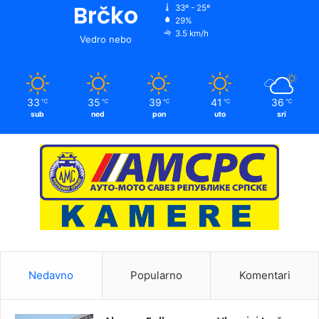
Brčko
33º - 25º
29%
3.5 km/h
Vedro nebo
33
35
39
41
36
℃
℃
℃
℃
℃
sub
ned
pon
uto
sri
Nedavno
Popularno
Komentari