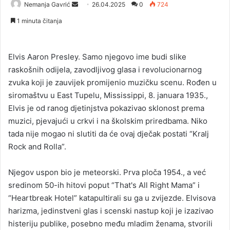
Nemanja Gavrić
S
26.04.2025
0
724
e
1 minuta čitanja
n
d
a
Elvis Aaron Presley. Samo njegovo ime budi slike
n
raskošnih odijela, zavodljivog glasa i revolucionarnog
e
zvuka koji je zauvijek promijenio muzičku scenu. Rođen u
m
siromaštvu u East Tupelu, Mississippi, 8. januara 1935.,
a
Elvis je od ranog djetinjstva pokazivao sklonost prema
i
muzici, pjevajući u crkvi i na školskim priredbama. Niko
l
tada nije mogao ni slutiti da će ovaj dječak postati “Kralj
Rock and Rolla”.
Njegov uspon bio je meteorski. Prva ploča 1954., a već
sredinom 50-ih hitovi poput “That's All Right Mama” i
“Heartbreak Hotel” katapultirali su ga u zvijezde. Elvisova
harizma, jedinstveni glas i scenski nastup koji je izazivao
histeriju publike, posebno među mladim ženama, stvorili