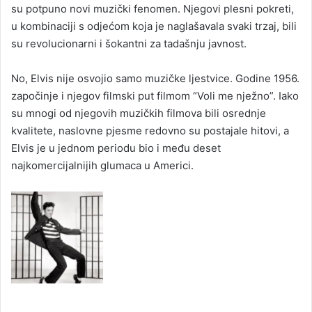
su potpuno novi muzički fenomen. Njegovi plesni pokreti,
u kombinaciji s odjećom koja je naglašavala svaki trzaj, bili
su revolucionarni i šokantni za tadašnju javnost.
No, Elvis nije osvojio samo muzičke ljestvice. Godine 1956.
započinje i njegov filmski put filmom “Voli me nježno”. Iako
su mnogi od njegovih muzičkih filmova bili osrednje
kvalitete, naslovne pjesme redovno su postajale hitovi, a
Elvis je u jednom periodu bio i među deset
najkomercijalnijih glumaca u Americi.