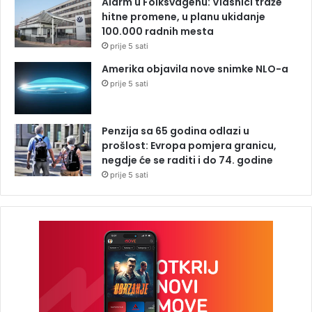
Alarm u Folksvagenu: Vlasnici traže
hitne promene, u planu ukidanje
100.000 radnih mesta
prije 5 sati
Amerika objavila nove snimke NLO-a
prije 5 sati
Penzija sa 65 godina odlazi u
prošlost: Evropa pomjera granicu,
negdje će se raditi i do 74. godine
prije 5 sati