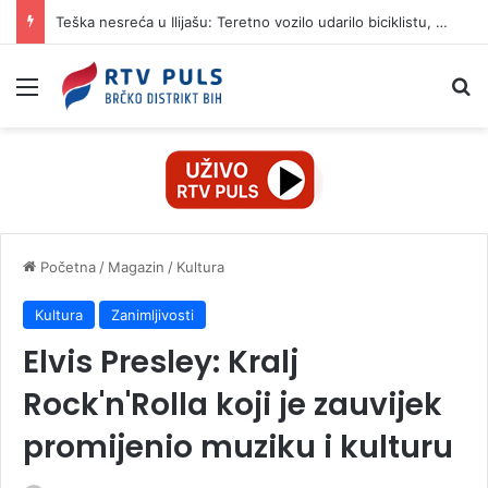
Teška nesreća u Ilijašu: Teretno vozilo udarilo biciklistu, 75-godišnjak zadržan u bolnici
Izbornik
Pr
Početna
/
Magazin
/
Kultura
Kultura
Zanimljivosti
Elvis Presley: Kralj
Rock'n'Rolla koji je zauvijek
promijenio muziku i kulturu