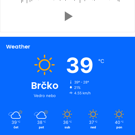
Weather
39
℃
Brčko
39º - 28º
21%
4.55 km/h
Vedro nebo
39
38
36
37
40
℃
℃
℃
℃
℃
čet
pet
sub
ned
pon