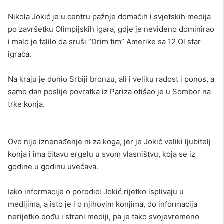
n
​Nikola Jokić je u centru pažnje domaćih i svjetskih medija
d
po završetku Olimpijskih igara, gdje je neviđeno dominirao
a
i malo je falilo da sruši “Drim tim” Amerike sa 12 Ol star
n
igrača.
e
m
a
Na kraju je donio Srbiji bronzu, ali i veliku radost i ponos, a
i
samo dan poslije povratka iz Pariza otišao je u Sombor na
l
trke konja.
Ovo nije iznenađenje ni za koga, jer je Jokić veliki ljubitelj
konja i ima čitavu ergelu u svom vlasništvu, koja se iz
godine u godinu uvećava.
Iako informacije o porodici Jokić rijetko isplivaju u
medijima, a isto je i o njihovim konjima, do informacija
nerijetko dođu i strani mediji, pa je tako svojevremeno