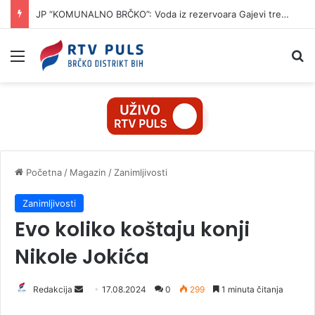
JP “KOMUNALNO BRČKO”: Voda iz rezervoara Gajevi trenutno nije za piće
Izbornik
Pr
Početna
/
Magazin
/
Zanimljivosti
Zanimljivosti
Evo koliko koštaju konji
Nikole Jokića
Redakcija
S
17.08.2024
0
299
1 minuta čitanja
e