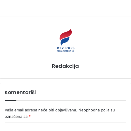
Redakcija
Komentariši
Vaša email adresa neće biti objavljivana.
Neophodna polja su
označena sa
*
K