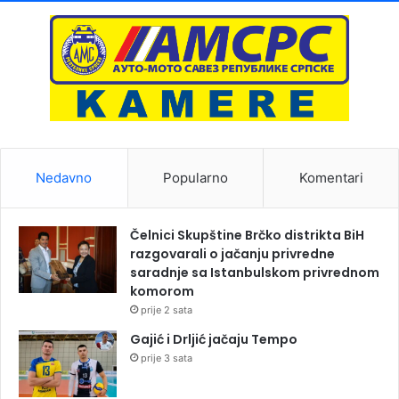
Nedavno
Popularno
Komentari
Čelnici Skupštine Brčko distrikta BiH
razgovarali o jačanju privredne
saradnje sa Istanbulskom privrednom
komorom
prije 2 sata
Gajić i Drljić jačaju Tempo
prije 3 sata