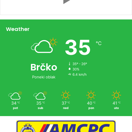
Weather
35
℃
Brčko
35º - 26º
30%
6.4 km/h
Poneki oblak
34
35
37
40
41
℃
℃
℃
℃
℃
pet
sub
ned
pon
uto