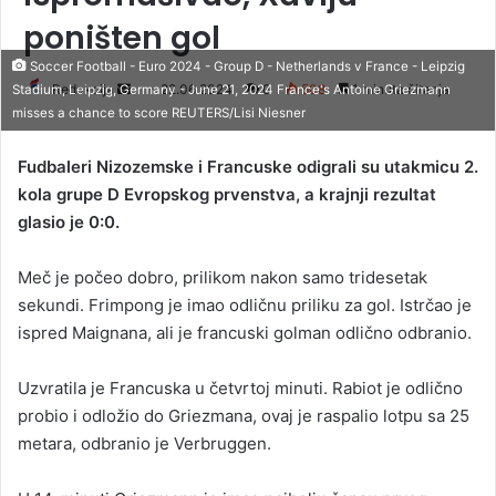
poništen gol
Soccer Football - Euro 2024 - Group D - Netherlands v France - Leipzig
Redakcija
S
22.06.2024
0
508
1 minuta čitanja
Stadium, Leipzig, Germany - June 21, 2024 France's Antoine Griezmann
misses a chance to score REUTERS/Lisi Niesner
e
n
Fudbaleri Nizozemske i Francuske odigrali su utakmicu 2.
d
kola grupe D Evropskog prvenstva, a krajnji rezultat
a
glasio je 0:0.
n
e
Meč je počeo dobro, prilikom nakon samo tridesetak
m
a
sekundi. Frimpong je imao odličnu priliku za gol. Istrčao je
i
ispred Maignana, ali je francuski golman odlično odbranio.
l
Uzvratila je Francuska u četvrtoj minuti. Rabiot je odlično
probio i odložio do Griezmana, ovaj je raspalio lotpu sa 25
metara, odbranio je Verbruggen.