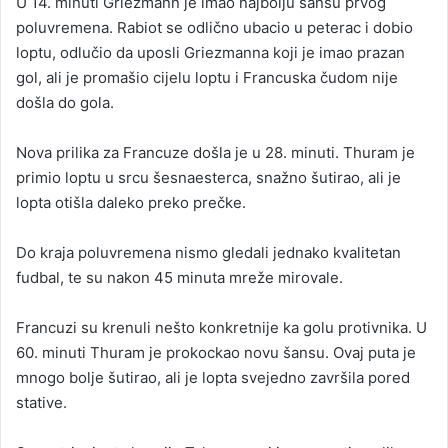
U 14. minuti Griezmann je imao najbolju šansu prvog
poluvremena. Rabiot se odlično ubacio u peterac i dobio
loptu, odlučio da uposli Griezmanna koji je imao prazan
gol, ali je promašio cijelu loptu i Francuska čudom nije
došla do gola.
Nova prilika za Francuze došla je u 28. minuti. Thuram je
primio loptu u srcu šesnaesterca, snažno šutirao, ali je
lopta otišla daleko preko prečke.
Do kraja poluvremena nismo gledali jednako kvalitetan
fudbal, te su nakon 45 minuta mreže mirovale.
Francuzi su krenuli nešto konkretnije ka golu protivnika. U
60. minuti Thuram je prokockao novu šansu. Ovaj puta je
mnogo bolje šutirao, ali je lopta svejedno završila pored
stative.