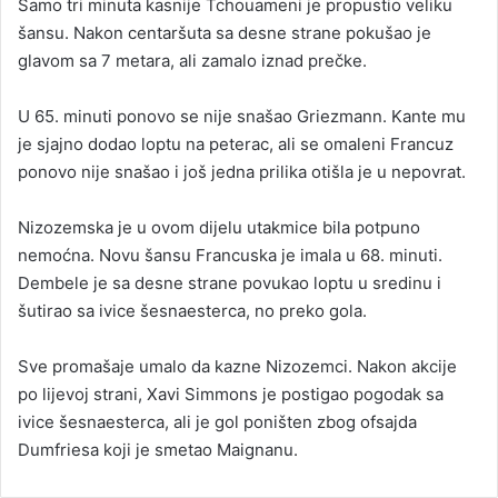
Samo tri minuta kasnije Tchouameni je propustio veliku
šansu. Nakon centaršuta sa desne strane pokušao je
glavom sa 7 metara, ali zamalo iznad prečke.
U 65. minuti ponovo se nije snašao Griezmann. Kante mu
je sjajno dodao loptu na peterac, ali se omaleni Francuz
ponovo nije snašao i još jedna prilika otišla je u nepovrat.
Nizozemska je u ovom dijelu utakmice bila potpuno
nemoćna. Novu šansu Francuska je imala u 68. minuti.
Dembele je sa desne strane povukao loptu u sredinu i
šutirao sa ivice šesnaesterca, no preko gola.
Sve promašaje umalo da kazne Nizozemci. Nakon akcije
po lijevoj strani, Xavi Simmons je postigao pogodak sa
ivice šesnaesterca, ali je gol poništen zbog ofsajda
Dumfriesa koji je smetao Maignanu.