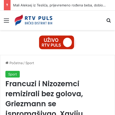
Mali Aleksej iz Teslića, prijevremeno rođena beba, dobio životnu bitku na UKC-u Srpske
Izbornik
Pr
Početna
/
Sport
Sport
Francuzi i Nizozemci
remizirali bez golova,
Griezmann se
ispromašivao, Xaviju