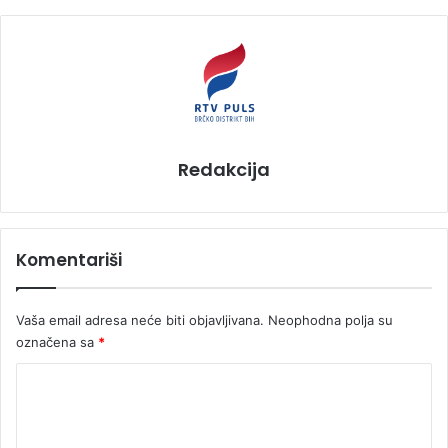
Redakcija
Komentariši
Vaša email adresa neće biti objavljivana.
Neophodna polja su
označena sa
*
K
o
m