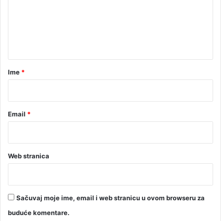
e
n
t
a
r
Ime
*
*
Email
*
Web stranica
Sačuvaj moje ime, email i web stranicu u ovom browseru za
buduće komentare.