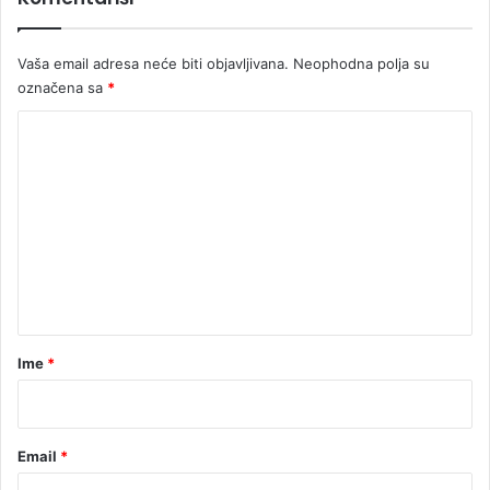
Vaša email adresa neće biti objavljivana.
Neophodna polja su
označena sa
*
K
o
m
e
n
t
a
r
Ime
*
*
Email
*