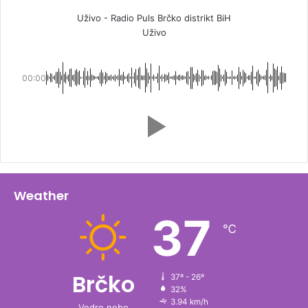
Uživo - Radio Puls Brčko distrikt BiH
Uživo
00:00
Weather
37
℃
Brčko
37º - 26º
32%
3.94 km/h
Vedro nebo