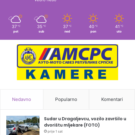
37
35
37
40
41
℃
℃
℃
℃
℃
pet
sub
ned
pon
uto
Nedavno
Popularno
Komentari
Sudar u Dragaljevcu, vozilo završilo u
dvorištu mljekare (FOTO)
prije 1 sat