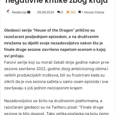
negativne kritike zbog kraja
Redakcija
S
06.08.2024
0
292
1 minuta čitanja
e
n
Gledaoci serije “House of the Dragon” prilično su
d
razočarani posljednjom epizodom, a na društvenim
a
mrežama su dijelili svoje nezadovoljstvo nakon što je
n
finale druge sezone završeno napetom scenom o kojoj
e
svi pričaju.
m
a
Fanovi serije koji su morali čekati dvije godine nakon prve
i
sezone završene 2022. godine zbog ambicioznog obima i
l
velikih produkcijskih troškova, bili su frustrirani kada su
otkrili da je ova sezona sažeta u samo osam epizoda i sve
završavaju s još jednim neizvjesnim krajem
Nezadovoljstvo se širilo na društvenim platformama, a
razočarani gledaoci su na Twitteru pisali: “Finale druge
sezone je bilo glupost. Tako velika postavka na koju ćemo