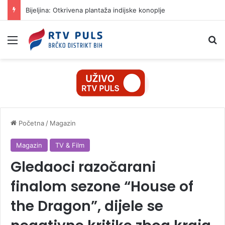
Bijeljina: Otkrivena plantaža indijske konoplje
Izbornik
Pr
Početna
/
Magazin
Magazin
TV & Film
Gledaoci razočarani
finalom sezone “House of
the Dragon”, dijele se