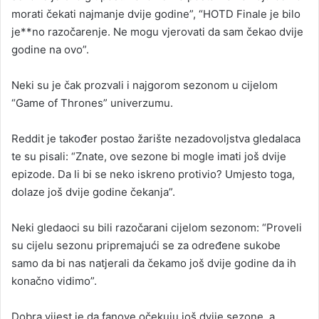
morati čekati najmanje dvije godine”, “HOTD Finale je bilo
je**no razočarenje. Ne mogu vjerovati da sam čekao dvije
godine na ovo”.
Neki su je čak prozvali i najgorom sezonom u cijelom
“Game of Thrones” univerzumu.
Reddit je također postao žarište nezadovoljstva gledalaca
te su pisali: “Znate, ove sezone bi mogle imati još dvije
epizode. Da li bi se neko iskreno protivio? Umjesto toga,
dolaze još dvije godine čekanja”.
Neki gledaoci su bili razočarani cijelom sezonom: “Proveli
su cijelu sezonu pripremajući se za određene sukobe
samo da bi nas natjerali da čekamo još dvije godine da ih
konačno vidimo”.
Dobra vijest je da fanove očekuju još dvije sezone, a