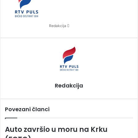
n
d
a
n
Redakcija
e
m
a
i
l
Redakcija
Povezani članci
Auto završio u moru na Krku