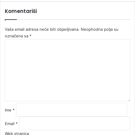
Komentariši
Vaša email adresa neće biti objavljivana.
Neophodna polja su
označena sa
*
K
o
m
e
n
t
a
r
*
Ime
*
Email
*
Web stranica