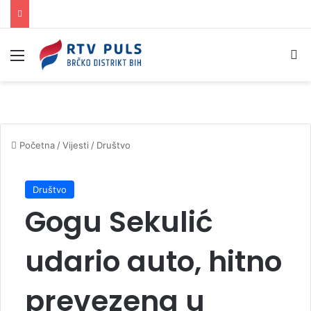
Izbornik
Pr
Početna
/
Vijesti
/
Društvo
Društvo
Gogu Sekulić
udario auto, hitno
prevezena u