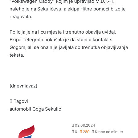
“Volkswagen Caddy” kojim je upravljao M.D. (41)
naletio je na Sekulićevu, a ekipa Hitne pomoći brzo je
reagovala.
Policija je na licu mjesta i trenutno obavlja uviđaj.
Ekipa Telegrafa pokušala je da stupi u kontakt s
Gogom, ali se ona nije javljala do trenutka objavljivanja
teksta.
(dnevniavaz)
Tagovi
automobil
Goga Sekulić
S
02.09.2024
e
0
289
Kraće od minute