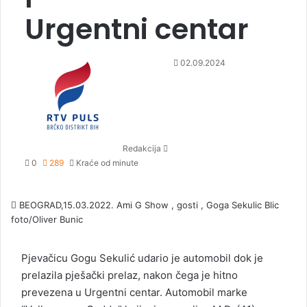
Urgentni centar
S
02.09.2024
e
n
d
a
n
Redakcija
e
0
289
Kraće od minute
m
a
i
BEOGRAD,15.03.2022. Ami G Show , gosti , Goga Sekulic Blic
l
foto/Oliver Bunic
Pjevačicu Gogu Sekulić udario je automobil dok je
prelazila pješački prelaz, nakon čega je hitno
prevezena u Urgentni centar. Automobil marke