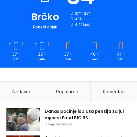
Brčko
37º - 26º
40%
4.41 km/h
Poneki oblak
37
35
37
40
41
℃
℃
℃
℃
℃
pet
sub
ned
pon
uto
Nedavno
Popularno
Komentari
Danas počinje isplata penzija za jul
mjesec Fond PIO RS
prije 44 minute