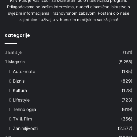
RTV Puls je Vaš izbor za kvalitetan radio i televizijski program.
Prilagođavamo se Vašim interesima, nudeći dinamično iskustvo s
svježim informacijama i raznovrsnom zabavom. Postani dio naše
zajednice i uživaj u vrhunskim medijskim sadržajima!
Kategorije
Emisije
(131)
Magazin
(5.258)
Auto-moto
(185)
Biznis
(829)
Kultura
(128)
Lifestyle
(723)
Tehnologija
(619)
TV & Film
(366)
Zanimljivosti
(2.577)