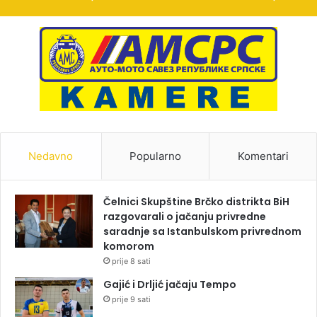
Nedavno
Popularno
Komentari
Čelnici Skupštine Brčko distrikta BiH
razgovarali o jačanju privredne
saradnje sa Istanbulskom privrednom
komorom
prije 8 sati
Gajić i Drljić jačaju Tempo
prije 9 sati