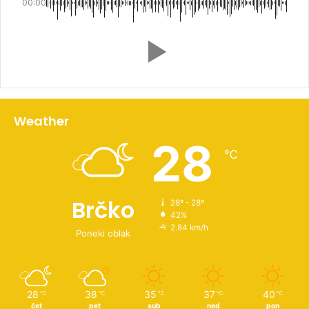
00:00
Weather
28
℃
Brčko
28º - 28º
42%
2.84 km/h
Poneki oblak
28
38
35
37
40
℃
℃
℃
℃
℃
čet
pet
sub
ned
pon