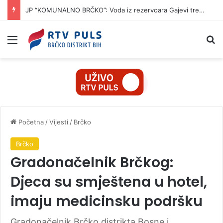
JP “KOMUNALNO BRČKO”: Voda iz rezervoara Gajevi trenutno nije za piće
Izbornik
Pr
Početna
/
Vijesti
/
Brčko
Brčko
Gradonačelnik Brčkog:
Djeca su smještena u hotel,
imaju medicinsku podršku
Gradonačelnik Brčko distrikta Bosne i