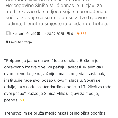
Hercegovine Siniša Milić danas je u izjavi za
medije kazao da su djeca koja su pronađena u
kući, a za koje se sumnja da su žrtve trgovine
ljudima, trenutno smještena u jedan od hotela.
Nemanja Gavrić
S
28.02.2025
0
325
e
1 minuta čitanja
n
d
a
“Potpuno je jasno da ovo što se desilo u Brčkom je
n
opravdano izazvalo veliku pažnju javnosti. Mislim da u
e
ovom trenutku je najvažnije, imali smo jedan sastanak,
m
institucije rade svoj posao u ovom slučaju. Stvari se
a
odvijaju u skladu sa standardima, policija i Tužilaštvo rade
i
svoj posao”, kazao je Siniša Milić u izjavi za medije,
l
prenosi
N1
.
Trenutno im se pruža medicinska i psihološka podrška.