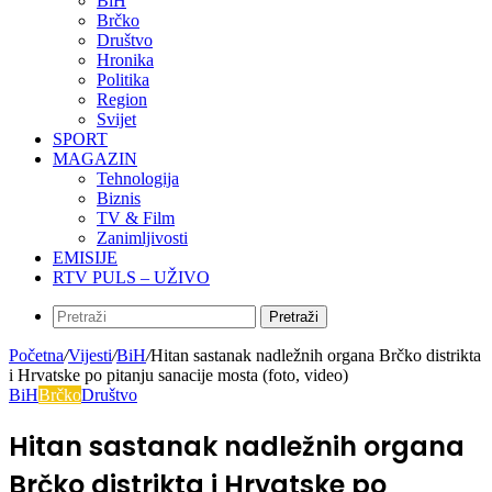
BiH
Brčko
Društvo
Hronika
Politika
Region
Svijet
SPORT
MAGAZIN
Tehnologija
Biznis
TV & Film
Zanimljivosti
EMISIJE
RTV PULS – UŽIVO
Pretraži
Početna
/
Vijesti
/
BiH
/
Hitan sastanak nadležnih organa Brčko distrikta
i Hrvatske po pitanju sanacije mosta (foto, video)
BiH
Brčko
Društvo
Hitan sastanak nadležnih organa
Brčko distrikta i Hrvatske po