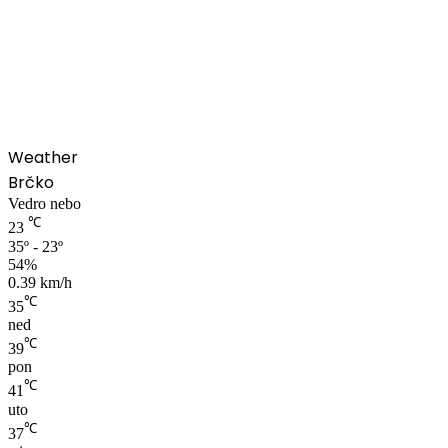
00:00
Weather
Brčko
Vedro nebo
℃
23
35º - 23º
54%
0.39 km/h
℃
35
ned
℃
39
pon
℃
41
uto
℃
37