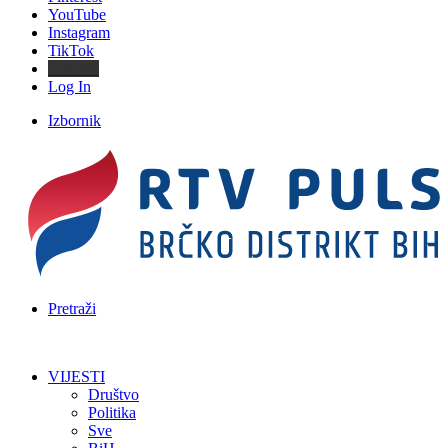
YouTube
Instagram
TikTok
Threads
Log In
Izbornik
Pretraži
VIJESTI
Društvo
Politika
Sve