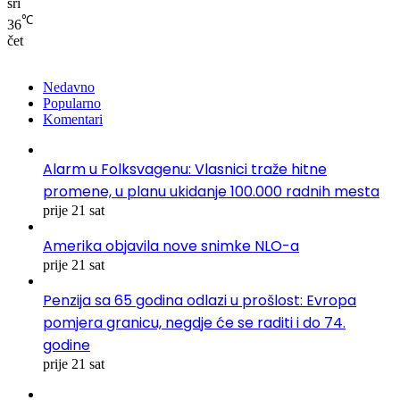
sri
℃
36
čet
Nedavno
Popularno
Komentari
Alarm u Folksvagenu: Vlasnici traže hitne
promene, u planu ukidanje 100.000 radnih mesta
prije 21 sat
Amerika objavila nove snimke NLO-a
prije 21 sat
Penzija sa 65 godina odlazi u prošlost: Evropa
pomjera granicu, negdje će se raditi i do 74.
godine
prije 21 sat