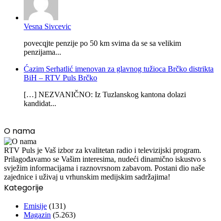
Vesna Sivcevic
povecqjte penzije po 50 km svima da se sa velikim
penzijama...
Ćazim Serhatlić imenovan za glavnog tužioca Brčko distrikta
BiH – RTV Puls Brčko
[…] NEZVANIČNO: Iz Tuzlanskog kantona dolazi
kandidat...
O nama
RTV Puls je Vaš izbor za kvalitetan radio i televizijski program.
Prilagođavamo se Vašim interesima, nudeći dinamično iskustvo s
svježim informacijama i raznovrsnom zabavom. Postani dio naše
zajednice i uživaj u vrhunskim medijskim sadržajima!
Kategorije
Emisije
(131)
Magazin
(5.263)