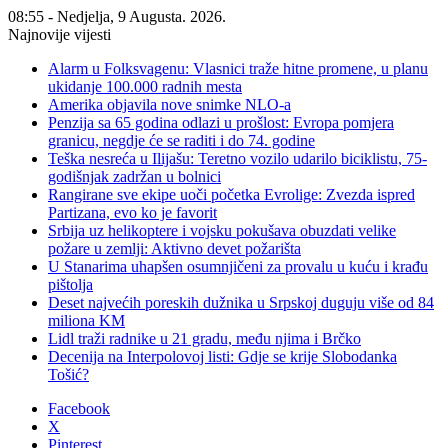
08:55 - Nedjelja, 9 Augusta. 2026.
Najnovije vijesti
Alarm u Folksvagenu: Vlasnici traže hitne promene, u planu
ukidanje 100.000 radnih mesta
Amerika objavila nove snimke NLO-a
Penzija sa 65 godina odlazi u prošlost: Evropa pomjera
granicu, negdje će se raditi i do 74. godine
Teška nesreća u Ilijašu: Teretno vozilo udarilo biciklistu, 75-
godišnjak zadržan u bolnici
Rangirane sve ekipe uoči početka Evrolige: Zvezda ispred
Partizana, evo ko je favorit
Srbija uz helikoptere i vojsku pokušava obuzdati velike
požare u zemlji: Aktivno devet požarišta
U Stanarima uhapšen osumnjičeni za provalu u kuću i krađu
pištolja
Deset najvećih poreskih dužnika u Srpskoj duguju više od 84
miliona KM
Lidl traži radnike u 21 gradu, među njima i Brčko
Decenija na Interpolovoj listi: Gdje se krije Slobodanka
Tošić?
Facebook
X
Pinterest