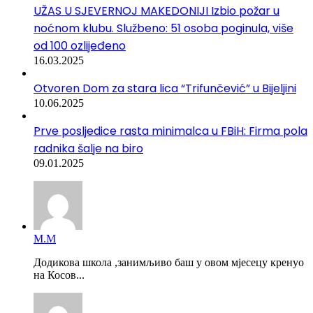
UŽAS U SJEVERNOJ MAKEDONIJI Izbio požar u
noćnom klubu. Službeno: 51 osoba poginula, više
od 100 ozlijeđeno
16.03.2025
Otvoren Dom za stara lica “Trifunčević” u Bijeljini
10.06.2025
Prve posljedice rasta minimalca u FBiH: Firma pola
radnika šalje na biro
09.01.2025
М.М
Додикова школа ,занимљиво баш у овом мјесецу кренуо
на Косов...