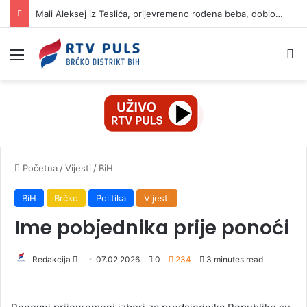
Mali Aleksej iz Teslića, prijevremeno rođena beba, dobio životnu bitku na UKC-u Srpske
Izbornik
Pr
Početna
/
Vijesti
/
BiH
BiH
Brčko
Politika
Vijesti
Ime pobjednika prije ponoći
Redakcija
S
07.02.2026
0
234
3 minutes read
e
n