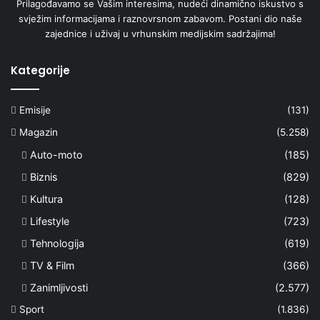
Prilagođavamo se Vašim interesima, nudeći dinamično iskustvo s
svježim informacijama i raznovrsnom zabavom. Postani dio naše
zajednice i uživaj u vrhunskim medijskim sadržajima!
Kategorije
Emisije
(131)
Magazin
(5.258)
Auto-moto
(185)
Biznis
(829)
Kultura
(128)
Lifestyle
(723)
Tehnologija
(619)
TV & Film
(366)
Zanimljivosti
(2.577)
Sport
(1.836)