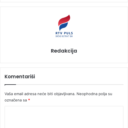
Redakcija
Komentariši
Vaša email adresa neće biti objavljivana.
Neophodna polja su
označena sa
*
K
o
m