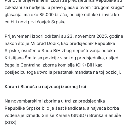
Ponovni prijevremeni izbori za predsjednika Republike su
d
zakazani za nedjelju, a pravo glasa u ovom “drugom krugu”
a
glasanja ima oko 85.000 birača, od čije odluke i zavisi ko
n
će biti novi prvi čovjek Srpske.
e
m
a
Prijevremeni izbori održani su 23. novembra 2025. godine
i
nakon što je Milorad Dodik, kao predsjednik Republike
l
Srpske, osuđen u Sudu BiH zbog nepoštovanja odluka
Kristijana Šmita sa pozicije visokog predsjednika, usljed
čega je Centralna izborna komisija (CIK) BiH kao
posljedicu toga utvrdila prestanak mandata na toj poziciji.
Karan i Blanuša u najvećoj izbornoj trci
Na novembarskim izborima u trci za predsjednika
Republike Srpske bilo je šest kandidata, a najveća borba
vođena je između Siniše Karana (SNSD) i Branka Blanuše
(SDS).