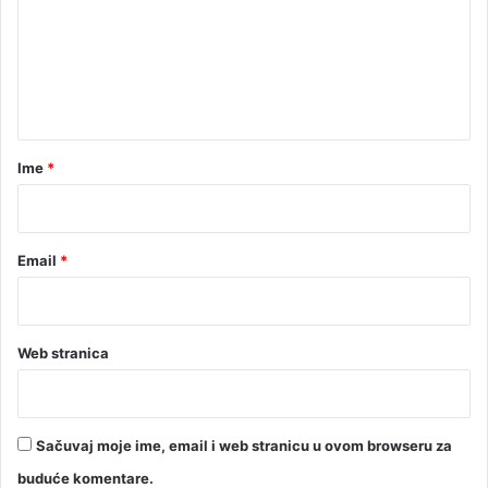
e
n
t
a
r
Ime
*
*
Email
*
Web stranica
Sačuvaj moje ime, email i web stranicu u ovom browseru za
buduće komentare.