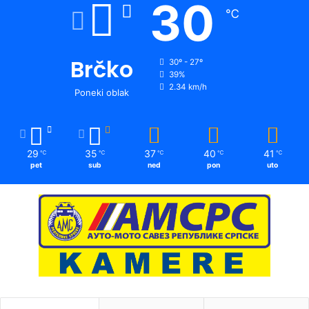
30
℃
Brčko
30º - 27º
39%
2.34 km/h
Poneki oblak
29
35
37
40
41
℃
℃
℃
℃
℃
pet
sub
ned
pon
uto