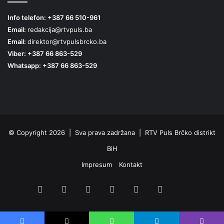
Info telefon: +387 66 510-961
Email:
redakcija@rtvpuls.ba
Email:
direktor@rtvpulsbrcko.ba
Viber: +387 66 863-529
Whatsapp: +387 66 863-529
© Copyright 2026 | Sva prava zadržana | RTV Puls Brčko distrikt
BiH
Impresum
Kontakt
Facebook
X
Pinterest
YouTube
Instagram
TikTok
Threa