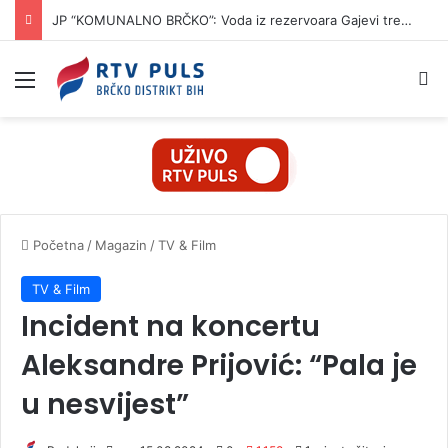
JP “KOMUNALNO BRČKO”: Voda iz rezervoara Gajevi trenutno nije za piće
Izbornik
Pr
Početna
/
Magazin
/
TV & Film
TV & Film
Incident na koncertu
Aleksandre Prijović: “Pala je
u nesvijest”