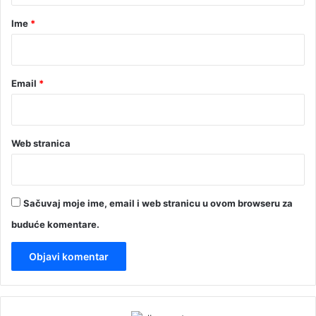
r
Ime
*
*
Email
*
Web stranica
Sačuvaj moje ime, email i web stranicu u ovom browseru za
buduće komentare.