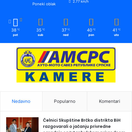
2.77 km/h
Poneki oblak
38
35
37
40
41
℃
℃
℃
℃
℃
pet
sub
ned
pon
uto
Nedavno
Popularno
Komentari
Čelnici Skupštine Brčko distrikta BiH
razgovarali o jačanju privredne