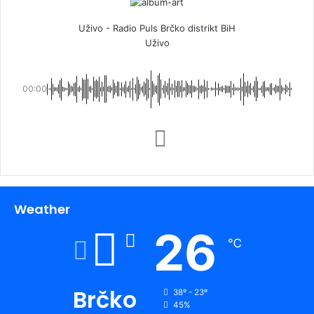
Uživo - Radio Puls Brčko distrikt BiH
Uživo
00:00
Weather
26
℃
Brčko
38º - 23º
45%