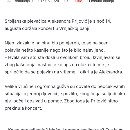
Redakcija
S
15.08.2024
0
1.158
1 minuta čitanja
e
n
Srbijanska pjevačica Aleksandra Prijović je sinoć 14.
d
augusta održala koncert u Vrnjačkoj banji.
a
n
Njen izlazak je na binu bio pomjeren, te se na sceni
e
pojavila nešto kasnije nego što je bilo najavljeno.
m
a
– Hvala vam što ste došli u ovolikom broju. Izvinjavam se
i
zbog kašnjenja, nastao je kolaps na ulazu i to me je
l
spriječilo da se pojavim na vrijeme – otkrila je Aleksandra.
Velike vrućine i ogromna gužva su dovele do neočekivanih
situacija, a jednoj djevojci je pozlilo, zbog čega su ljudi oko
nje počeli dozivati u pomoć. Zbog toga je Prijović hitno
prekinula koncert.
– Ko se onesvijestio? Može li pomoć, molim vas? Evo ja ću