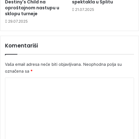
Destiny's Child na
spektakla u Splitu
oproštajnom nastupu u
21.07.2025
sklopu turneje
29.07.2025
Komentariši
Vaša email adresa neće biti objavljivana.
Neophodna polja su
označena sa
*
K
o
m
e
n
t
a