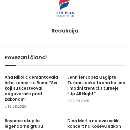
Redakcija
Povezani članci
Ana Nikolić demantovala
Jennifer Lopez u Egiptu:
lažni koncert u Rumi: “Svi
Turban, dekoltirana haljina
koji su učestvovali
i modni trenuci s turneje
odgovaraće pred
“Up All Night”
zakonom”
02.08.2025
13.08.2025
Beyonce okupila
Dino Merlin najavio veliki
legendarnu grupu
koncert na Koševu nakon