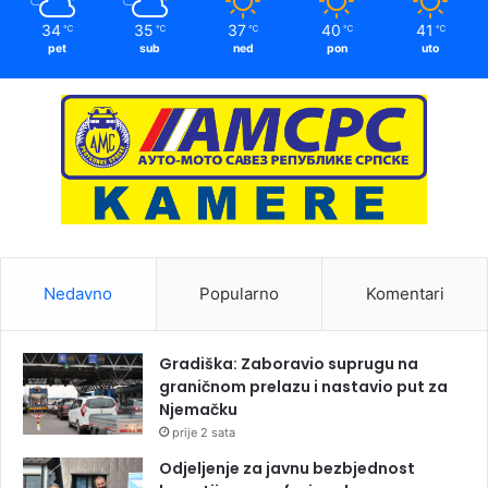
34
35
37
40
41
℃
℃
℃
℃
℃
pet
sub
ned
pon
uto
Nedavno
Popularno
Komentari
Gradiška: Zaboravio suprugu na
graničnom prelazu i nastavio put za
Njemačku
prije 2 sata
Odjeljenje za javnu bezbjednost