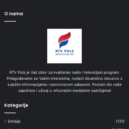
O nama
RTV Puls je Vaš izbor za kvalitetan radio i televizijski program.
Prilagođavamo se Vašim interesima, nudeći dinamično iskustvo s
svježim informacijama i raznovrsnom zabavom. Postani dio naše
zajednice i uživaj u vrhunskim medijskim sadržajima!
Kategorije
Emisije
(131)