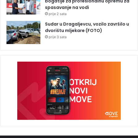
bogatije za profesionalnu opremu za
spasavanje na vodi
prije 2 sata
Sudar u Dragaljevcu, vozilo završilo u
dvorištu mljekare (FOTO)
prije 3 sata