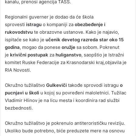
kanalu, prenosi agencija TASS.
Regionalni guverner je dodao da će škola
sprovesti
istragu
o kompaniji za
obezbeđenje i
rukovodstvu
te obrazovne ustanove. Kako je najavio,
ispitaće se kako je
učenik devetog razreda star oko 15
godina
, mogao da ponese
oružje
sa sobom. Pokrenut
je
krivični postupak
za
huliganstvo
, saopštio je Istražni
komitet Ruske Federacije za Krasnodarski kraj,objavila je
RIA Novosti.
Okružno tužilaštvo
Gulkeviči
takođe sprovodi istragu
o
pucnjavi u školi
u kojoj su povređeni maloletnici. Tužilac
Vladimir Hlinov je na licu mesta i koordinira rad službi
bezbednosti.
Okružno tužilaštvo je pokrenulo antiterorističku reviziju.
Ukoliko bude potrebno, biće preduzete mere na osnovu