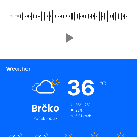
00:00
Weather
36
℃
Brčko
36º - 26º
28%
6.01 km/h
Poneki oblak