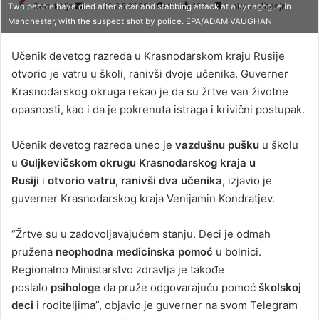
Redakcija
S
12.05.2026
0
126
1 minuta čitanja
Two people have died after a car and stabbing attack at a synagogue in
Manchester, with the suspect shot by police. EPA/ADAM VAUGHAN
e
n
Učenik devetog razreda u Krasnodarskom kraju Rusije
d
otvorio je vatru u školi, ranivši dvoje učenika. Guverner
a
Krasnodarskog okruga rekao je da su žrtve van životne
n
opasnosti, kao i da je pokrenuta istraga i krivični postupak.
e
m
a
Učenik devetog razreda uneo je
vazdušnu pušku
u školu
i
u
Guljkevičskom okrugu Krasnodarskog kraja u
l
Rusiji
i
otvorio vatru
,
ranivši
dva učenika
, izjavio je
guverner Krasnodarskog kraja Venijamin Kondratjev.
“Žrtve su u zadovoljavajućem stanju. Deci je odmah
pružena
neophodna medicinska pomoć
u bolnici.
Regionalno Ministarstvo zdravlja je takođe
poslalo
psihologe
da pruže odgovarajuću pomoć
školskoj
deci
i roditeljima”, objavio je guverner na svom Telegram