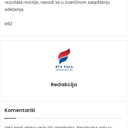
rezultata revizije, navodi se u zvaničnom saopštenju
odeljenja.
b92
Redakcija
Komentariši
Vaša email adresa neće biti objavljivana.
Neophodna polja su