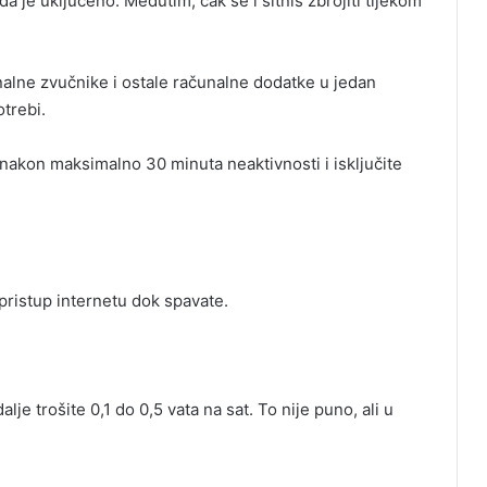
a je uključeno. Međutim, čak se i sitniš zbrojiti tijekom
unalne zvučnike i ostale računalne dodatke u jedan
otrebi.
nakon maksimalno 30 minuta neaktivnosti i isključite
pristup internetu dok spavate.
alje trošite 0,1 do 0,5 vata na sat. To nije puno, ali u