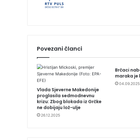
Povezani članci
Brčaci naba
maraka je
04.09.2025
Vlada Sjeverne Makedonije
proglasila sedmodnevnu
krizu: Zbog blokada iz Grčke
ne dobijaju lož-ulje
26.12.2025