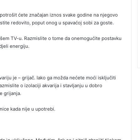
 potrošit ćete značajan iznos svake godine na njegovo
istite redovito, poput onog u spavaćoj sobi za goste.
 vašem TV-u. Razmislite o tome da onemogućite postavku
jeli energiju.
riju je – grijač. Iako ga možda nećete moći isključiti
mislite o izolaciji akvarija i stavljanju u dobro
e grijanja.
čnice kada nije u upotrebi.