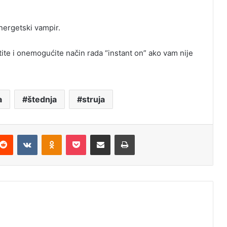
nergetski vampir.
stite i onemogućite način rada “instant on” ako vam nije
a
štednja
struja
Reddit
VKontakte
Odnoklassniki
Pocket
Podijeli putem Emaila
Štampaj