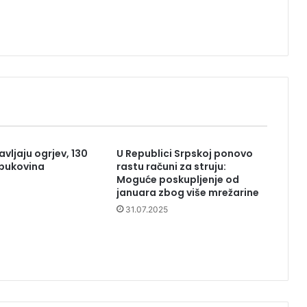
vljaju ogrjev, 130
U Republici Srpskoj ponovo
 bukovina
rastu računi za struju:
Moguće poskupljenje od
januara zbog više mrežarine
31.07.2025