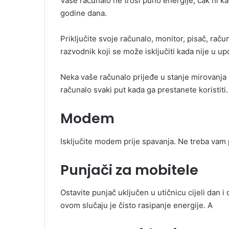
Vaše računalo ne troši puno energije, čak ni kad
godine dana.
Priključite svoje računalo, monitor, pisač, rač
razvodnik koji se može isključiti kada nije u up
Neka vaše računalo prijeđe u stanje mirovanja 
računalo svaki put kada ga prestanete koristiti.
Modem
Isključite modem prije spavanja. Ne treba vam 
Punjači za mobitele
Ostavite punjač uključen u utičnicu cijeli dan i d
ovom slučaju je čisto rasipanje energije. A