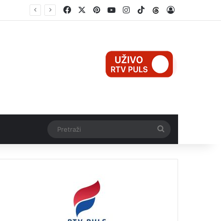
Facebook
X
Pinterest
YouTube
Instagram
TikTok
Threads
Log In
Mali Aleksej iz Teslića, prijevremeno rođena beba, dobio životnu bitku na UKC-u Srpske
Pretraži