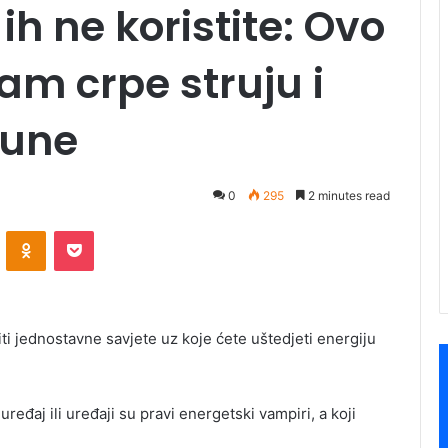
 ih ne koristite: Ovo
vam crpe struju i
čune
0
295
2 minutes read
ontakte
Odnoklassniki
Pocket
iti jednostavne savjete uz koje ćete uštedjeti energiju
ređaj ili uređaji su pravi energetski vampiri, a koji