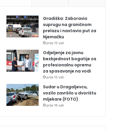
Gradiška: Zaboravio
suprugu na graničnom
prelazu i nastavio put za
Njemačku
prije 15 sati
Odjeljenje za javnu
bezbjednost bogatije za
profesionalnu opremu
za spasavanje na vodi
prije 15 sati
Sudar u Dragaljevcu,
vozilo završilo u dvorištu
mljekare (FOTO)
prije 16 sati