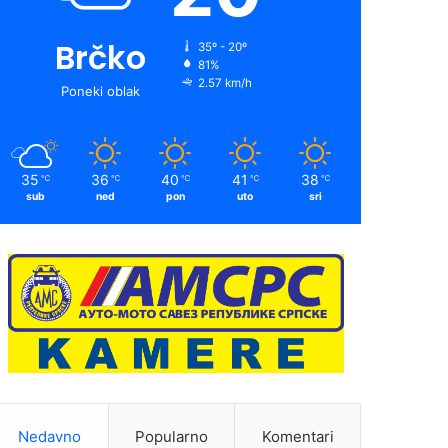
Brčko
35º - 20º
81%
2.57 km/h
Poneki oblak
35
36
40
41
38
℃
℃
℃
℃
℃
sub
ned
pon
uto
sri
Nedavno
Popularno
Komentari