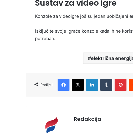
Sustav za video igre
Konzole za videoigre još su jedan uobičajeni e
Isključite svoje igraće konzole kada ih ne kori
potreban.
električna energij
Facebook
X
LinkedIn
Tumblr
Pinterest
Podijeli
Redakcija