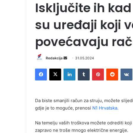
Isključite ih kad
su uređaji koji 
povećavaju ra
Redakcija
S
31.05.2024
e
Facebook
X
LinkedIn
Tumblr
Pinterest
Reddit
VK
n
d
a
n
Da biste smanjili račun za struju, možete slijed
e
gdje je to moguće, prenosi
N1 Hrvatska.
m
a
i
Na temelju vaših troškova možete odrediti koji u
l
zapravo ne troše mnogo električne energije.