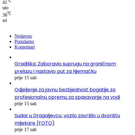
℃
41
uto
℃
38
sri
Nedavno
Popularno
Komentari
Gradiška: Zaboravio suprugu na graničnom
prelazu i nastavio put za Njemačku
prije 15 sati
Odjeljenje za javnu bezbjednost bogatije za
profesionalnu opremu za spasavanje na vodi
prije 15 sati
Sudar u Dragaljevcu, vozilo završilo u dvorištu
mljekare (FOTO)
prije 17 sati