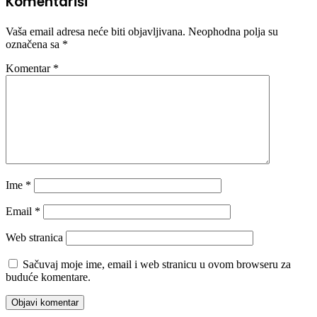
Komentariši
Vaša email adresa neće biti objavljivana.
Neophodna polja su
označena sa
*
Komentar
*
Ime
*
Email
*
Web stranica
Sačuvaj moje ime, email i web stranicu u ovom browseru za
buduće komentare.