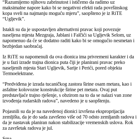
“Razumijemo njihovu zabrinutost i ističemo da radimo uz
maksimalne napore kako bi se negativni efekti rada površinskog
kopa sveli na najmanju moguću mjeru”, saopšteno je iz RiTE
“Ugljevik”.
Istakli su da je uspostavljen alternativni pravac koji povezuje
naseljena mjesta Mezgraja, Jablani i Falčići sa Ugljevik Selom, uz
napomenuo da će se dodatno raditi kako bi se omogućio nesmetan i
bezbjedan saobraćaj.
Iz RiTE su napomenuli da ova dionica ima privremeni karakter i da
je u fazi izrade trajna dionica puta čiji je planirani pravac preko
naseljenih mjesta Stari Ugljevik, Sarije i Perići, pored objekta
Termoelektrane.
“Predviđena je izrada tucaničkog zastora širine osam metara, kao i
asfaltne kolovozne konstrukcije širine pet metara. Ovaj put
predstavljaće trajno rješenje, s obzirom na to da se nalazi van zone
izvođenja rudarskih radova”, navedeno je u saopštenju.
Pojasnili su da je na navedenoj dionici izvršena eksproprijacija
zemljišta, da je do sada završeno više od 70 odsto zemljanih radova i
da je nastavak planiran nakon stabilizacije vremenskih uslova. Rok
za završetak radova je jul.
Srna