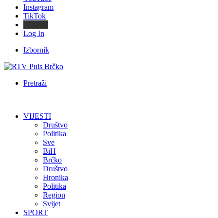
Instagram
TikTok
Threads
Log In
Izbornik
Pretraži
VIJESTI
Društvo
Politika
Sve
BiH
Brčko
Društvo
Hronika
Politika
Region
Svijet
SPORT