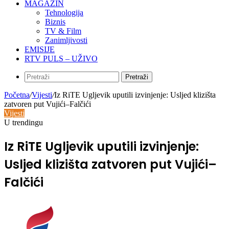
MAGAZIN
Tehnologija
Biznis
TV & Film
Zanimljivosti
EMISIJE
RTV PULS – UŽIVO
Pretraži
Početna
/
Vijesti
/
Iz RiTE Ugljevik uputili izvinjenje: Usljed klizišta
zatvoren put Vujići–Falčići
Vijesti
U trendingu
Iz RiTE Ugljevik uputili izvinjenje:
Usljed klizišta zatvoren put Vujići–
Falčići