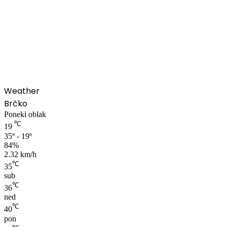
00:00
Weather
Brčko
Poneki oblak
℃
19
35º - 19º
84%
2.32 km/h
℃
35
sub
℃
36
ned
℃
40
pon