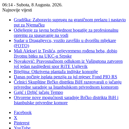
06:14 - Subota, 8 Augusta. 2026.
Najnovije vijesti
Gradiška: Zaboravio suprugu na graničnom prelazu i nastavio
put za Njemačku
Odjeljenje za javnu bezbjednost bogatije za profesionalnu
opremu za spasavanje na vodi
Sudar u Dragaljevcu, vozilo završilo u dvorištu mljekare
(FOTO)
Mali Aleksej iz Teslića, prijevremeno rođena beba, dobio
životnu bitku na UKC-u Srpske
Novaković: Pravosnažnom odlukom iz Vašingtona zatvoren
još jedan naslijeđeni spor RiTE Ugljevik
Bijeljina: Otkrivena plantaža indijske konoplje
Danas počinje isplata penzija za jul mjesec Fond PIO RS
Čelnici Skupštine Brčko distrikta BiH razgovarali o jačanju
privredne saradnje sa Istanbulskom privrednom komorom
Gajić i Drljić jačaju Tempo
Otvorene nove mogućnosti saradnje Brčko distrikta BiH i
Istanbulske privredne komore
Facebook
X
Pinterest
YouTube