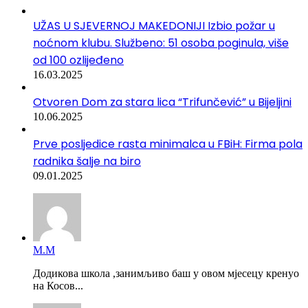
UŽAS U SJEVERNOJ MAKEDONIJI Izbio požar u
noćnom klubu. Službeno: 51 osoba poginula, više
od 100 ozlijeđeno
16.03.2025
Otvoren Dom za stara lica “Trifunčević” u Bijeljini
10.06.2025
Prve posljedice rasta minimalca u FBiH: Firma pola
radnika šalje na biro
09.01.2025
М.М
Додикова школа ,занимљиво баш у овом мјесецу кренуо
на Косов...