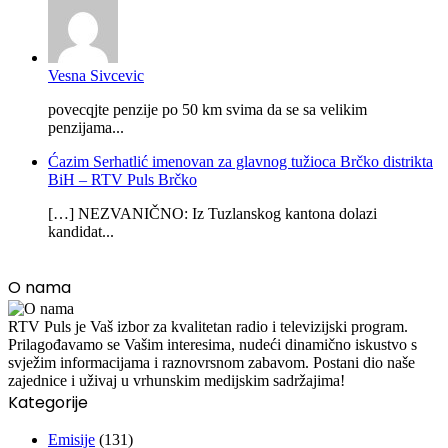
Vesna Sivcevic
povecqjte penzije po 50 km svima da se sa velikim
penzijama...
Ćazim Serhatlić imenovan za glavnog tužioca Brčko distrikta
BiH – RTV Puls Brčko
[…] NEZVANIČNO: Iz Tuzlanskog kantona dolazi
kandidat...
O nama
RTV Puls je Vaš izbor za kvalitetan radio i televizijski program.
Prilagođavamo se Vašim interesima, nudeći dinamično iskustvo s
svježim informacijama i raznovrsnom zabavom. Postani dio naše
zajednice i uživaj u vrhunskim medijskim sadržajima!
Kategorije
Emisije
(131)