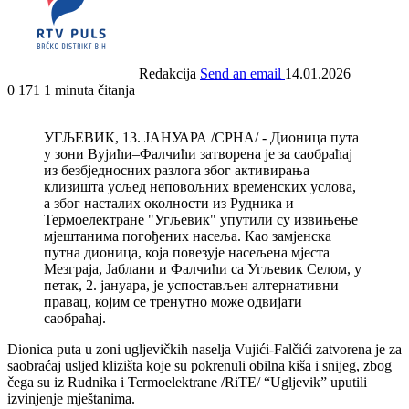
Redakcija
Send an email
14.01.2026
0
171
1 minuta čitanja
УГЉЕВИК, 13. ЈАНУАРА /СРНА/ - Дионица пута
у зони Вујићи–Фалчићи затворена је за саобраћај
из безбједносних разлога због активирања
клизишта усљед неповољних временских услова,
а због насталих околности из Рудника и
Термоелектране "Угљевик" упутили су извињење
мјештанима погођених насеља. Као замјенска
путна дионица, која повезује насељена мјеста
Мезграја, Јаблани и Фалчићи са Угљевик Селом, у
петак, 2. јануара, је успостављен алтернативни
правац, којим се тренутно може одвијати
саобраћај.
Dionica puta u zoni ugljevičkih naselja Vujići-Falčići zatvorena je za
saobraćaj usljed klizišta koje su pokrenuli obilna kiša i snijeg, zbog
čega su iz Rudnika i Termoelektrane /RiTE/ “Ugljevik” uputili
izvinjenje mještanima.