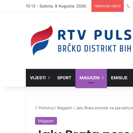
15:13 - Subota, 8 Augusta. 2026.
Najnovije vijesti
VIJESTI
SPORT
MAGAZIN
EMISIJE
Početna
/
Magazin
/
Jalu Brata porede sa pjevačicom
Magazin