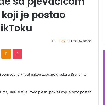
ede sa pjevačicom
koji je postao
TikToku
0
297
1 minuta čitanja
ontakte
Odnoklassniki
Pocket
 Beogradu, prvi put nakon zabrane ulaska u Srbiju i to
ma, Jala Brat je izveo plesni pokret koji je brzo postao