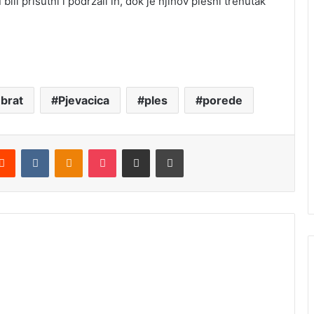
bili prisutni i podržali ih, dok je njihov plesni trenutak
 brat
Pjevacica
ples
porede
Reddit
VKontakte
Odnoklassniki
Pocket
Podijeli putem Emaila
Štampaj