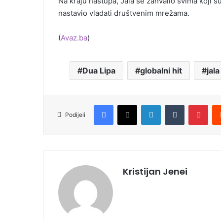
Na kraju nastupa, Jala se zahvalio svima koji su 
nastavio vladati društvenim mrežama.
(
Avaz.ba
)
Dua Lipa
globalni hit
jala
Facebook
X
LinkedIn
Tumblr
Pinterest
Podijeli
Kristijan Jenei