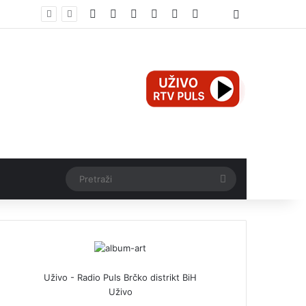
Facebook
X
Pinterest
YouTube
Instagram
TikTok
Threads
Log In
Teška nesreća u Ilijašu: Teretno vozilo udarilo biciklistu, 75-godišnjak zadržan u bolnici
Pretraži
Uživo - Radio Puls Brčko distrikt BiH
Uživo