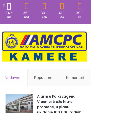
34
35
39
41
39
℃
℃
℃
℃
℃
sub
ned
pon
uto
sri
Nedavno
Popularno
Komentari
Alarm u Folksvagenu:
Vlasnici traže hitne
promene, u planu
ukidanje 100.000 radnih