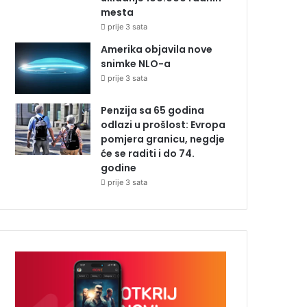
mesta
prije 3 sata
Amerika objavila nove
snimke NLO-a
prije 3 sata
Penzija sa 65 godina
odlazi u prošlost: Evropa
pomjera granicu, negdje
će se raditi i do 74.
godine
prije 3 sata