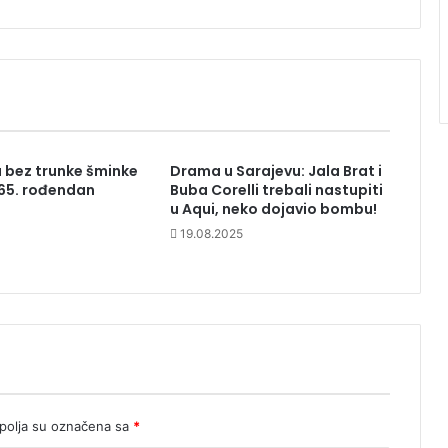
 bez trunke šminke
Drama u Sarajevu: Jala Brat i
 65. rođendan
Buba Corelli trebali nastupiti
u Aqui, neko dojavio bombu!
19.08.2025
olja su označena sa
*