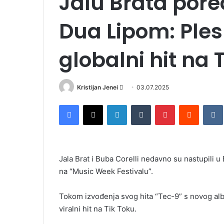
Jalu Brata por
Dua Lipom: Ples 
globalni hit na 
Kristijan Jenei
S
03.07.2025
e
Facebook
X
LinkedIn
Tumblr
Pinterest
Reddit
VK
n
d
a
n
Jala Brat i Buba Corelli nedavno su nastupili u
e
na “Music Week Festivalu”.
m
a
i
Tokom izvođenja svog hita “Tec-9” s novog albu
l
viralni hit na Tik Toku.