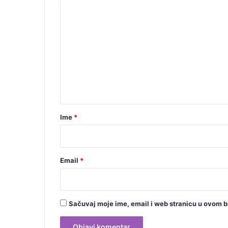
K
o
m
e
n
t
a
r
Ime
*
*
Email
*
Sačuvaj moje ime, email i web stranicu u ovom 