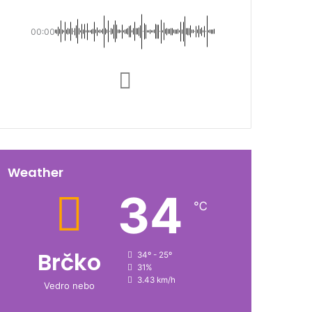
00:00
Weather
34
℃
Brčko
34º - 25º
31%
3.43 km/h
Vedro nebo