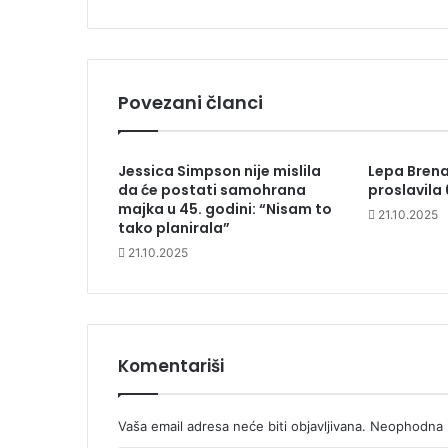
Povezani članci
Jessica Simpson nije mislila
Lepa Brena
da će postati samohrana
proslavila
majka u 45. godini: “Nisam to
21.10.2025
tako planirala”
21.10.2025
Komentariši
Vaša email adresa neće biti objavljivana.
Neophodna p