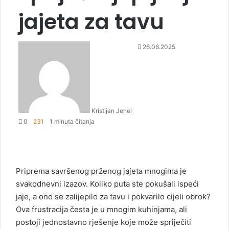
jajeta za tavu
S
26.06.2025
e
n
d
a
n
Kristijan Jenei
e
0
231
1 minuta čitanja
m
a
i
l
Priprema savršenog prženog jajeta mnogima je
svakodnevni izazov. Koliko puta ste pokušali ispeći
jaje, a ono se zalijepilo za tavu i pokvarilo cijeli obrok?
Ova frustracija česta je u mnogim kuhinjama, ali
postoji jednostavno rješenje koje može spriječiti