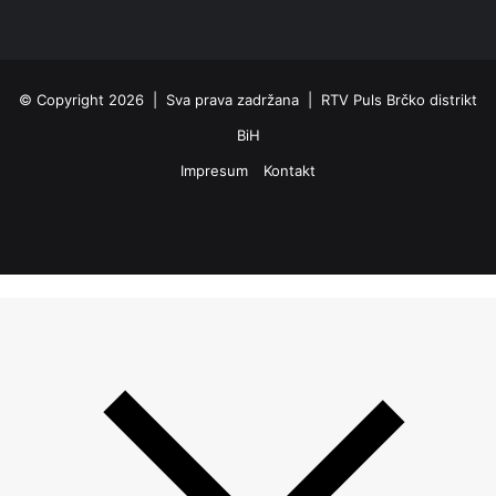
© Copyright 2026 | Sva prava zadržana | RTV Puls Brčko distrikt
BiH
Impresum
Kontakt
Facebook
X
Pinterest
YouTube
Instagram
TikTok
Threa
Facebook
X
WhatsApp
Telegram
Viber