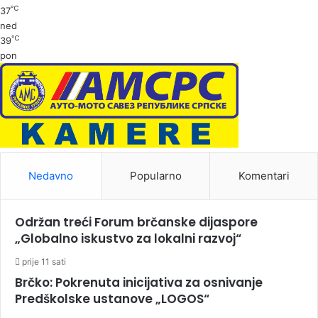
℃
37
ned
℃
39
pon
Nedavno
Popularno
Komentari
Održan treći Forum brčanske dijaspore
„Globalno iskustvo za lokalni razvoj“
prije 11 sati
Brčko: Pokrenuta inicijativa za osnivanje
Predškolske ustanove „LOGOS“