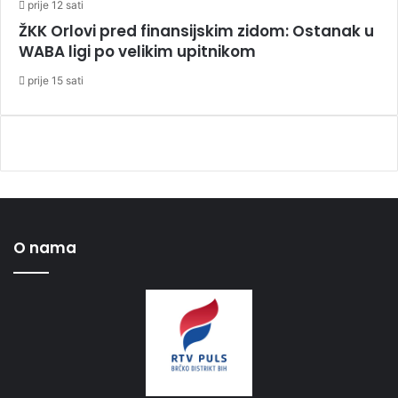
prije 12 sati
ŽKK Orlovi pred finansijskim zidom: Ostanak u
WABA ligi po velikim upitnikom
prije 15 sati
O nama