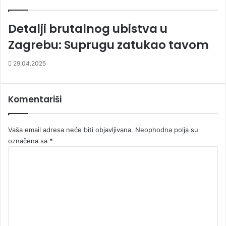
Detalji brutalnog ubistva u
Zagrebu: Suprugu zatukao tavom
29.04.2025
Komentariši
Vaša email adresa neće biti objavljivana.
Neophodna polja su
označena sa
*
K
o
m
e
n
t
a