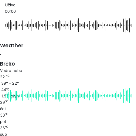
Uživo
00:00
Weather
Brčko
Vedro nebo
℃
22
39º - 22º
44%
1.57 km/h
℃
39
čet
℃
38
pet
℃
36
sub