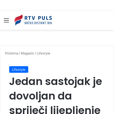
Izbornik
Pr
Početna
/
Magazin
/
Lifestyle
Lifestyle
Jedan sastojak je
dovoljan da
spriječi lijepljenje