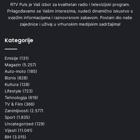
RTV Puls je Vaš izbor za kvalitetan radio i televizijski program.
Prilagođavamo se Vašim interesima, nudeći dinamično iskustvo s
svježim informacijama i raznovrsnom zabavom. Postani dio naše
zajednice i uživaj u vrhunskim medijskim sadržajima!
Kategorije
Emisije
(131)
Magazin
(5.257)
Auto-moto
(185)
Biznis
(828)
Kultura
(128)
Lifestyle
(723)
Tehnologija
(619)
TV & Film
(366)
Zanimljivosti
(2.577)
Sport
(1.835)
Uncategorized
(129)
Vijesti
(11.041)
BiH
(3.015)