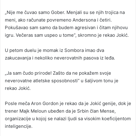
n
„Nije me čuvao samo Gober. Menjali su se njih trojica na
e
meni, ako računate povremeno Andersona i četiri.
m
a
Pokušavao sam samo da budem agresivan i čitam njihovu
i
igru. Večeras sam uspeo u tome“, skromno je rekao Jokić.
l
U petom duelu je momak iz Sombora imao dva
zakucavanja i nekoliko neverovatnih pasova iz leđa.
„Ja sam čudo prirode! Zašto da ne pokažem svoje
neverovatne atletske sposobnosti“ u šaljivom tonu je
rekao Jokić.
Posle meča Aron Gordon je rekao da je Jokić genije, dok je
trener Majk Meloun ubeđen da je Srbin član Mense,
organizacije u kojoj se nalazi ljudi sa visokim koeficijentom
inteligencije.