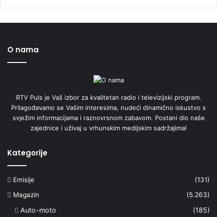
O nama
RTV Puls je Vaš izbor za kvalitetan radio i televizijski program.
Prilagođavamo se Vašim interesima, nudeći dinamično iskustvo s
svježim informacijama i raznovrsnom zabavom. Postani dio naše
zajednice i uživaj u vrhunskim medijskim sadržajima!
Kategorije
Emisije
(131)
Magazin
(5.263)
Auto-moto
(185)