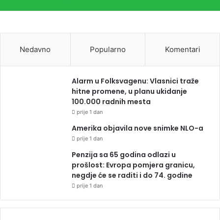
Nedavno
Popularno
Komentari
Alarm u Folksvagenu: Vlasnici traže
hitne promene, u planu ukidanje
100.000 radnih mesta
prije 1 dan
Amerika objavila nove snimke NLO-a
prije 1 dan
Penzija sa 65 godina odlazi u
prošlost: Evropa pomjera granicu,
negdje će se raditi i do 74. godine
prije 1 dan