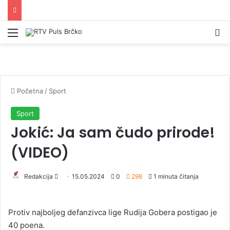
Izbornik
Pr
Početna
/
Sport
Sport
Jokić: Ja sam čudo prirode!
(VIDEO)
Redakcija
S
15.05.2024
0
298
1 minuta čitanja
e
n
Protiv najboljeg defanzivca lige Rudija Gobera postigao je
d
40 poena.
a