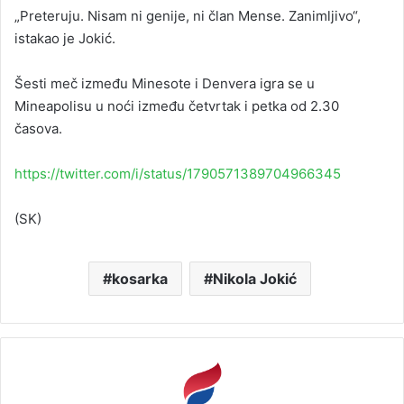
„Preteruju. Nisam ni genije, ni član Mense. Zanimljivo“,
istakao je Jokić.
Šesti meč između Minesote i Denvera igra se u
Mineapolisu u noći između četvrtak i petka od 2.30
časova.
https://twitter.com/i/status/1790571389704966345
(SK)
kosarka
Nikola Jokić