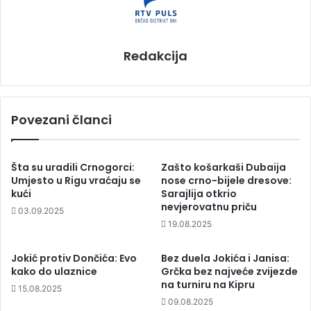
Redakcija
Povezani članci
Šta su uradili Crnogorci:
Zašto košarkaši Dubaija
Umjesto u Rigu vraćaju se
nose crno-bijele dresove:
kući
Sarajlija otkrio
nevjerovatnu priču
03.09.2025
19.08.2025
Jokić protiv Dončića: Evo
Bez duela Jokića i Janisa:
kako do ulaznice
Grčka bez najveće zvijezde
na turniru na Kipru
15.08.2025
09.08.2025