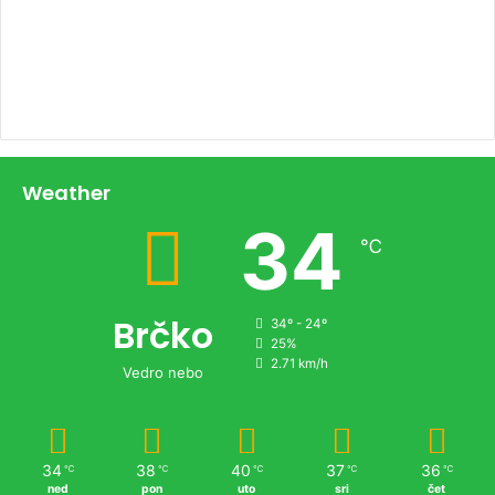
00:00
Weather
34
℃
Brčko
34º - 24º
25%
2.71 km/h
Vedro nebo
34
38
40
37
36
℃
℃
℃
℃
℃
ned
pon
uto
sri
čet