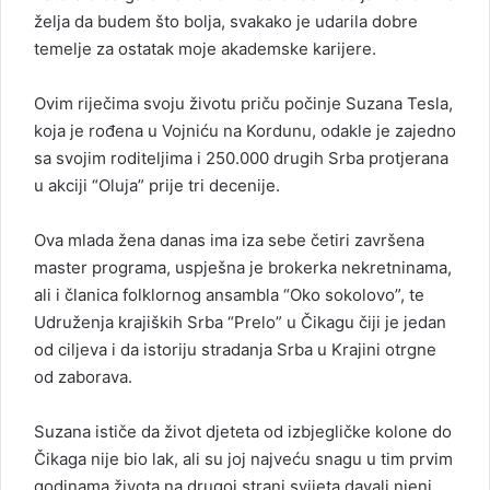
želja da budem što bolja, svakako je udarila dobre
temelje za ostatak moje akademske karijere.
Ovim riječima svoju životu priču počinje Suzana Tesla,
koja je rođena u Vojniću na Kordunu, odakle je zajedno
sa svojim roditeljima i 250.000 drugih Srba protjerana
u akciji “Oluja” prije tri decenije.
Ova mlada žena danas ima iza sebe četiri završena
master programa, uspješna je brokerka nekretninama,
ali i članica folklornog ansambla “Oko sokolovo”, te
Udruženja krajiških Srba “Prelo” u Čikagu čiji je jedan
od ciljeva i da istoriju stradanja Srba u Krajini otrgne
od zaborava.
Suzana ističe da život djeteta od izbjegličke kolone do
Čikaga nije bio lak, ali su joj najveću snagu u tim prvim
godinama života na drugoj strani svijeta davali njeni