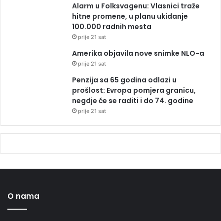
Alarm u Folksvagenu: Vlasnici traže
hitne promene, u planu ukidanje
100.000 radnih mesta
prije 21 sat
Amerika objavila nove snimke NLO-a
prije 21 sat
Penzija sa 65 godina odlazi u
prošlost: Evropa pomjera granicu,
negdje će se raditi i do 74. godine
prije 21 sat
O nama