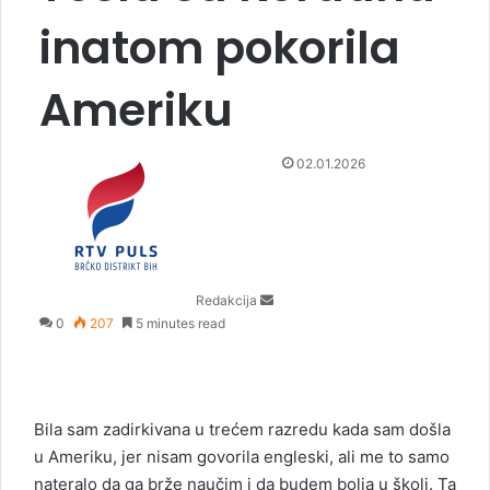
inatom pokorila
Ameriku
S
02.01.2026
e
n
d
a
n
Redakcija
e
0
207
5 minutes read
m
a
i
l
Bila sam zadirkivana u trećem razredu kada sam došla
u Ameriku, jer nisam govorila engleski, ali me to samo
nateralo da ga brže naučim i da budem bolja u školi. Ta