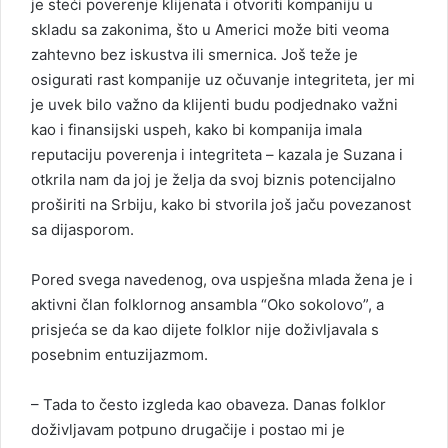
je steći poverenje klijenata i otvoriti kompaniju u
skladu sa zakonima, što u Americi može biti veoma
zahtevno bez iskustva ili smernica. Još teže je
osigurati rast kompanije uz očuvanje integriteta, jer mi
je uvek bilo važno da klijenti budu podjednako važni
kao i finansijski uspeh, kako bi kompanija imala
reputaciju poverenja i integriteta – kazala je Suzana i
otkrila nam da joj je želja da svoj biznis potencijalno
proširiti na Srbiju, kako bi stvorila još jaču povezanost
sa dijasporom.
Pored svega navedenog, ova uspješna mlada žena je i
aktivni član folklornog ansambla “Oko sokolovo”, a
prisjeća se da kao dijete folklor nije doživljavala s
posebnim entuzijazmom.
– Tada to često izgleda kao obaveza. Danas folklor
doživljavam potpuno drugačije i postao mi je