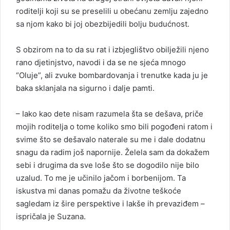
roditelji koji su se preselili u obećanu zemlju zajedno
sa njom kako bi joj obezbijedili bolju budućnost.
S obzirom na to da su rat i izbjeglištvo obilježili njeno
rano djetinjstvo, navodi i da se ne sjeća mnogo
“Oluje”, ali zvuke bombardovanja i trenutke kada ju je
baka sklanjala na sigurno i dalje pamti.
– Iako kao dete nisam razumela šta se dešava, priče
mojih roditelja o tome koliko smo bili pogođeni ratom i
svime što se dešavalo naterale su me i dale dodatnu
snagu da radim još napornije. Želela sam da dokažem
sebi i drugima da sve loše što se dogodilo nije bilo
uzalud. To me je učinilo jačom i borbenijom. Ta
iskustva mi danas pomažu da životne teškoće
sagledam iz šire perspektive i lakše ih prevaziđem –
ispričala je Suzana.