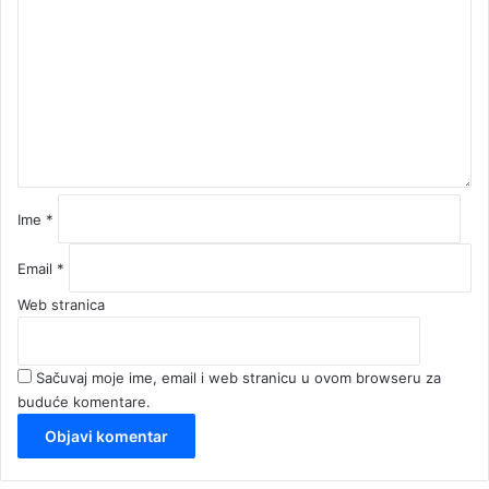
m
e
n
t
a
r
*
Ime
*
Email
*
Web stranica
Sačuvaj moje ime, email i web stranicu u ovom browseru za
buduće komentare.