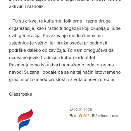
aktivan i raznolik.
– Tu su crkve, te kulturne, folklorne i razne druge
organizacije, kao i različiti događaji koji okupljaju ljude
svih generacija. Povezivanje među članovima
zajednice je važno, jer pruža osećaj pripadnosti i
podrške daleko od zavičaja. To nam omogućava da
očuvamo jezik, tradiciju i kulturni identitet.
Razmenjujemo iskustva i pomažemo jedni drugima –
navodi Suzana i dodaje da se na taj način istovremeno
gradi most između prošlosti i života u novoj sredini.
Glassrpske
S
02.01.2026
e
0
207
5 minutes read
n
d