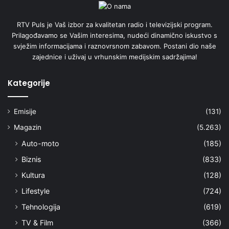
RTV Puls je Vaš izbor za kvalitetan radio i televizijski program.
Prilagođavamo se Vašim interesima, nudeći dinamično iskustvo s
svježim informacijama i raznovrsnom zabavom. Postani dio naše
zajednice i uživaj u vrhunskim medijskim sadržajima!
Kategorije
Emisije
(131)
Magazin
(5.263)
Auto-moto
(185)
Biznis
(833)
Kultura
(128)
Lifestyle
(724)
Tehnologija
(619)
TV & Film
(366)