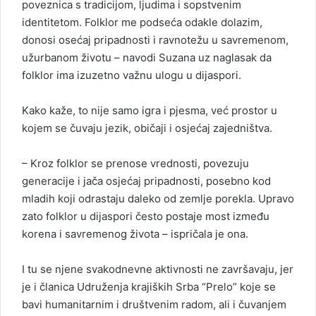
poveznica s tradicijom, ljudima i sopstvenim
identitetom. Folklor me podseća odakle dolazim,
donosi osećaj pripadnosti i ravnotežu u savremenom,
užurbanom životu – navodi Suzana uz naglasak da
folklor ima izuzetno važnu ulogu u dijaspori.
Kako kaže, to nije samo igra i pjesma, već prostor u
kojem se čuvaju jezik, običaji i osjećaj zajedništva.
– Kroz folklor se prenose vrednosti, povezuju
generacije i jača osjećaj pripadnosti, posebno kod
mladih koji odrastaju daleko od zemlje porekla. Upravo
zato folklor u dijaspori često postaje most između
korena i savremenog života – ispričala je ona.
I tu se njene svakodnevne aktivnosti ne završavaju, jer
je i članica Udruženja krajiških Srba “Prelo” koje se
bavi humanitarnim i društvenim radom, ali i čuvanjem