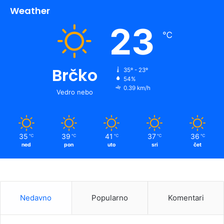
Weather
23
℃
Brčko
35º - 23º
54%
0.39 km/h
Vedro nebo
35
39
41
37
36
℃
℃
℃
℃
℃
ned
pon
uto
sri
čet
Nedavno
Popularno
Komentari