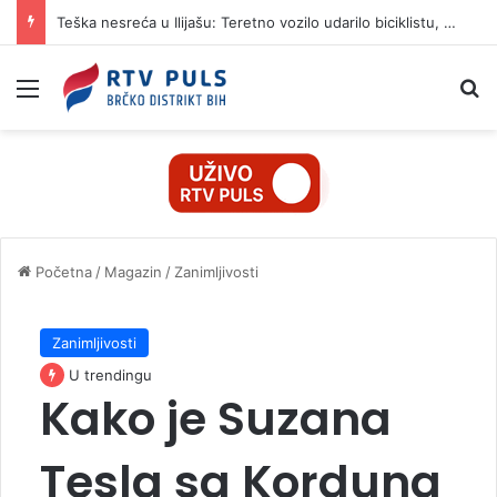
Teška nesreća u Ilijašu: Teretno vozilo udarilo biciklistu, 75-godišnjak zadržan u bolnici
Izbornik
Pr
Početna
/
Magazin
/
Zanimljivosti
Zanimljivosti
U trendingu
Kako je Suzana
Tesla sa Korduna