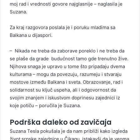
moj rad i vrednosti govore najglasnije – naglasila je
Suzana.
Za kraj razgovora poslala je i poruku mladima sa
Balkana u dijaspori.
– Nikada ne treba da zaborave poreklo i ne treba da
se plaše da grade budućnost tamo gde trenutno žive.
Njihova snaga je upravo u tome što pripadaju dvema
kulturama – mogu da povezuju, razumeju i stvaraju
mostove između Balkana i sveta. Obrazovanje, rad i
solidarnost su ključ uspeha, ali i odgovornost da
svojim znanjem i iskustvom doprinesu zajednici iz
koje potiču – poručila je Suzana.
Podrška daleko od zavičaja
Suzana Tesla pokušala je da nam približi kako izgleda
život srpske zajednice u Čikagu, istakavši da je veoma