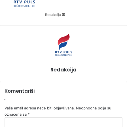
a
n
Redakcija
e
m
a
i
l
Redakcija
Komentariši
Vaša email adresa neće biti objavljivana.
Neophodna polja su
označena sa
*
K
o