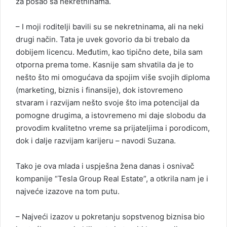
za posao sa nekretninama.
– I moji roditelji bavili su se nekretninama, ali na neki
drugi način. Tata je uvek govorio da bi trebalo da
dobijem licencu. Međutim, kao tipično dete, bila sam
otporna prema tome. Kasnije sam shvatila da je to
nešto što mi omogućava da spojim više svojih diploma
(marketing, biznis i finansije), dok istovremeno
stvaram i razvijam nešto svoje što ima potencijal da
pomogne drugima, a istovremeno mi daje slobodu da
provodim kvalitetno vreme sa prijateljima i porodicom,
dok i dalje razvijam karijeru – navodi Suzana.
Tako je ova mlada i uspješna žena danas i osnivač
kompanije “Tesla Group Real Estate”, a otkrila nam je i
najveće izazove na tom putu.
– Najveći izazov u pokretanju sopstvenog biznisa bio