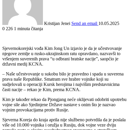
Kristijan Jenei
Send an email
10.05.2025
0
226
1 minuta čitanja
Sjevernokorejski vođa Kim Jong Un izjavio je da je učestvovanje
njegove zemlje u rusko-ukrajinskom ratu opravdano, nazvavši to
vršenjem suverenih prava “u odbrani bratske nacije”, saopćio je
državni medij KCNA.
– Naše učestvovanje u sukobu bilo je pravedno i spada u suverena
prava naše Republike. Smatram sve hrabre vojnike koji su
sudjelovali u operaciji Kursk herojima i najvišim predstavnicima
časti nacije – rekao je Kim, prema KCNA.
Kim je također rekao da Pjongjang neće oklijevati odobriti upotrebu
vojne sile ako Sjedinjene Države nastave s onim što je nazvao
vojnim provokacijama protiv Rusije.
Sjeverna Koreja do kraja aprila nije službeno potvrdila da je poslala
više od 10.000 vojnika i oružja u Rusiju, dok vojne veze dviju