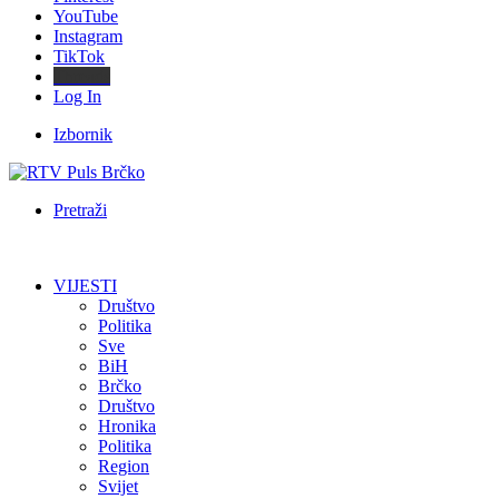
YouTube
Instagram
TikTok
Threads
Log In
Izbornik
Pretraži
VIJESTI
Društvo
Politika
Sve
BiH
Brčko
Društvo
Hronika
Politika
Region
Svijet