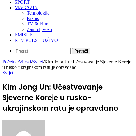
SPORT
MAGAZIN
Tehnologija
Biznis
TV & Film
Zanimljivosti
EMISIJE
RTV PULS – UŽIVO
Pretraži
Početna
/
Vijesti
/
Svijet
/
Kim Jong Un: Učestvovanje Sjeverne Koreje
u rusko-ukrajinskom ratu je opravdano
Svijet
Kim Jong Un: Učestvovanje
Sjeverne Koreje u rusko-
ukrajinskom ratu je opravdano