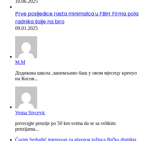
10.06.2025
Prve posljedice rasta minimalca u FBiH: Firma pola
radnika šalje na biro
09.01.2025
М.М
Додикова школа ,занимљиво баш у овом мјесецу кренуо
на Косов...
Vesna Sivcevic
povecqjte penzije po 50 km svima da se sa velikim
penzijama...
Ćazim Serhatlić imenovan za glavnog tužioca Brčko distrikta