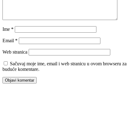
Ime
*
Email
*
Web stranica
Sačuvaj moje ime, email i web stranicu u ovom browseru za
buduće komentare.
00:00