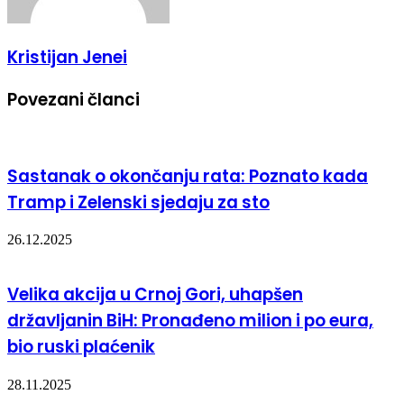
Kristijan Jenei
Povezani članci
Sastanak o okončanju rata: Poznato kada
Tramp i Zelenski sjedaju za sto
26.12.2025
Velika akcija u Crnoj Gori, uhapšen
državljanin BiH: Pronađeno milion i po eura,
bio ruski plaćenik
28.11.2025