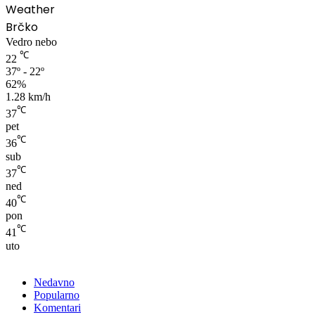
Weather
Brčko
Vedro nebo
℃
22
37º - 22º
62%
1.28 km/h
℃
37
pet
℃
36
sub
℃
37
ned
℃
40
pon
℃
41
uto
Nedavno
Popularno
Komentari