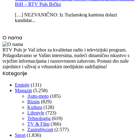
BiH – RTV Puls Brčko
[…] NEZVANIČNO: Iz Tuzlanskog kantona dolazi
kandidat...
O nama
RTV Puls je Vaš izbor za kvalitetan radio i televizijski program.
Prilagođavamo se Vašim interesima, nudeći dinamično iskustvo s
svježim informacijama i raznovrsnom zabavom. Postani dio naše
zajednice i uživaj u vrhunskim medijskim sadržajima!
Kategorije
Emisije
(131)
Magazin
(5.258)
Auto-moto
(185)
Biznis
(829)
Kultura
(128)
Lifestyle
(723)
Tehnologija
(619)
TV & Film
(366)
Zanimljivosti
(2.577)
Sport
(1.836)