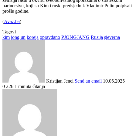
zemalja rastu u okviru sveobuhvatnog sporazuma o strateškom
partnerstvu, koji su Kim i ruski predsjednik Vladimir Putin potpisali
prošle godine.
(
Avaz.ba
)
Tagovi
kim jong un
koreja
opravdano
PJONGJANG
Rusija
sjeverna
Kristijan Jenei
Send an email
10.05.2025
0
226
1 minuta čitanja