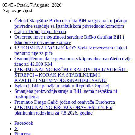
05:45 - Petak, 7 Augusta. 2026.
Najnovije vijesti
Čelnici Skupštine Brčko distrikta BiH razgovarali o jačanju
privredne saradnje sa Istanbulskom privrednom komorom
Gajić i Drljić jačaju Tempo
Otvorene nove mogućnosti saradnje Brčko distrikta BiH i
Istanbulske privredne komore
JP “KOMUNALNO BRČKO”: Voda iz rezervoara Gajevi
trenutno nije za piće
Osumnjičenom da je prevarama s kriptovalutama oštetio dvije
žene za 42.000 KM
JP KOMUNALNO BRČKO: RADOVI NA IZVORIŠTU
ŠTREPCI – KORAK KA STABILNIJEM I
KVALITETNIJEM VODOSNABDIJEVANJU
Isplata julskih penzija u petak u Republici Srpskoj
Smanjena proizvodnja struje u BiH, nema nestašica ni
poskupljenja
Preminuo Drago Galić, jedan od osnivača Euroherca
JP KOMUNALNO BRČKO: OBAVJEŠTENJE o
planiranim radovima za 7.8.2026. godine
Facebook
X
Pinterest