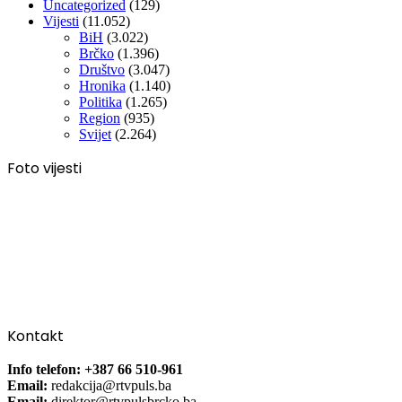
Uncategorized
(129)
Vijesti
(11.052)
BiH
(3.022)
Brčko
(1.396)
Društvo
(3.047)
Hronika
(1.140)
Politika
(1.265)
Region
(935)
Svijet
(2.264)
Foto vijesti
Kontakt
Info telefon: +387 66 510-961
Email:
redakcija@rtvpuls.ba
Email:
direktor@rtvpulsbrcko.ba