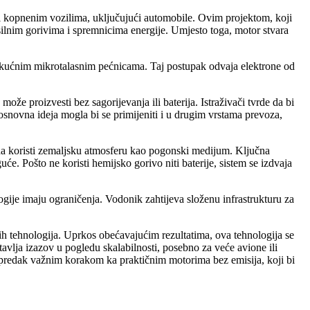
ti i kopnenim vozilima, uključujući automobile. Ovim projektom, koji
silnim gorivima i spremnicima energije. Umjesto toga, motor stvara
u kućnim mikrotalasnim pećnicama. Taj postupak odvaja elektrone od
že proizvesti bez sagorijevanja ili baterija. Istraživači tvrde da bi
snovna ideja mogla bi se primijeniti i u drugim vrstama prevoza,
 da koristi zemaljsku atmosferu kao pogonski medijum. Ključna
e. Pošto ne koristi hemijsko gorivo niti baterije, sistem se izdvaja
logije imaju ograničenja. Vodonik zahtijeva složenu infrastrukturu za
nih tehnologija. Uprkos obećavajućim rezultatima, ova tehnologija se
avlja izazov u pogledu skalabilnosti, posebno za veće avione ili
 napredak važnim korakom ka praktičnim motorima bez emisija, koji bi