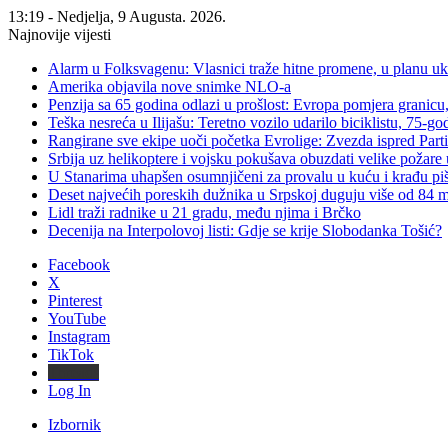
13:19 - Nedjelja, 9 Augusta. 2026.
Najnovije vijesti
Alarm u Folksvagenu: Vlasnici traže hitne promene, u planu u
Amerika objavila nove snimke NLO-a
Penzija sa 65 godina odlazi u prošlost: Evropa pomjera granicu, 
Teška nesreća u Ilijašu: Teretno vozilo udarilo biciklistu, 75-go
Rangirane sve ekipe uoči početka Evrolige: Zvezda ispred Parti
Srbija uz helikoptere i vojsku pokušava obuzdati velike požare 
U Stanarima uhapšen osumnjičeni za provalu u kuću i krađu piš
Deset najvećih poreskih dužnika u Srpskoj duguju više od 84
Lidl traži radnike u 21 gradu, među njima i Brčko
Decenija na Interpolovoj listi: Gdje se krije Slobodanka Tošić?
Facebook
X
Pinterest
YouTube
Instagram
TikTok
Threads
Log In
Izbornik