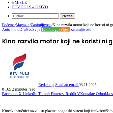
EMISIJE
RTV PULS – UŽIVO
Pretraži
Početna
/
Magazin
/
Zanimljivosti
/
Kina razvila motor koji ne koristi ni go
Auto-moto
Društvo
Svijet
Tehnologija
Vijesti
Zanimljivosti
Kina razvila motor koji ne koristi ni g
Redakcija
Send an email
03.11.2025
0
165
2 minutes read
Facebook
X
LinkedIn
Tumblr
Pinterest
Reddit
VKontakte
Odnoklass
Kineski naučnici razvili su plazma pogonski sistem koji funkcioniše bez