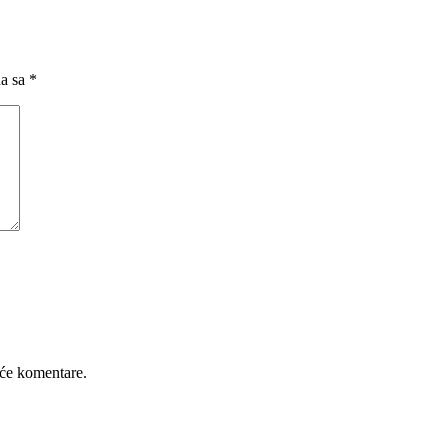
na sa
*
će komentare.