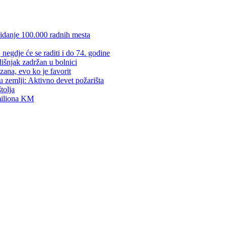
kidanje 100.000 radnih mesta
negdje će se raditi i do 74. godine
dišnjak zadržan u bolnici
zana, evo ko je favorit
u zemlji: Aktivno devet požarišta
tolja
 miliona KM