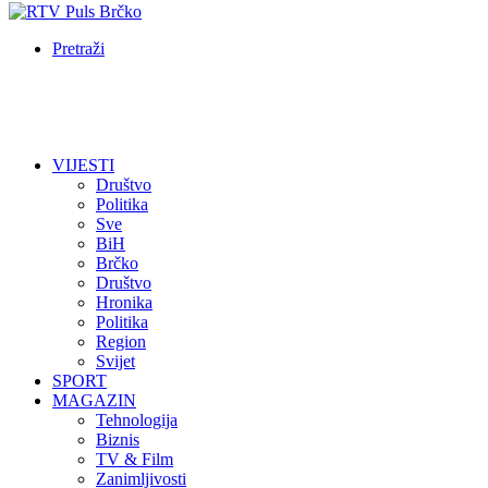
Pretraži
VIJESTI
Društvo
Politika
Sve
BiH
Brčko
Društvo
Hronika
Politika
Region
Svijet
SPORT
MAGAZIN
Tehnologija
Biznis
TV & Film
Zanimljivosti