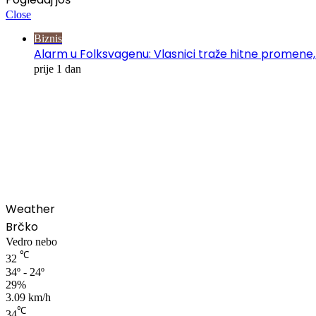
Close
Biznis
Alarm u Folksvagenu: Vlasnici traže hitne promene,
prije 1 dan
00:00
Weather
Brčko
Vedro nebo
℃
32
34º - 24º
29%
3.09 km/h
℃
34