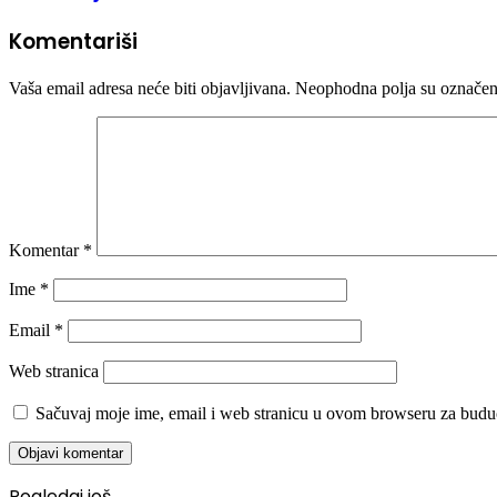
Komentariši
Vaša email adresa neće biti objavljivana.
Neophodna polja su označe
Komentar
*
Ime
*
Email
*
Web stranica
Sačuvaj moje ime, email i web stranicu u ovom browseru za budu
Pogledaj još