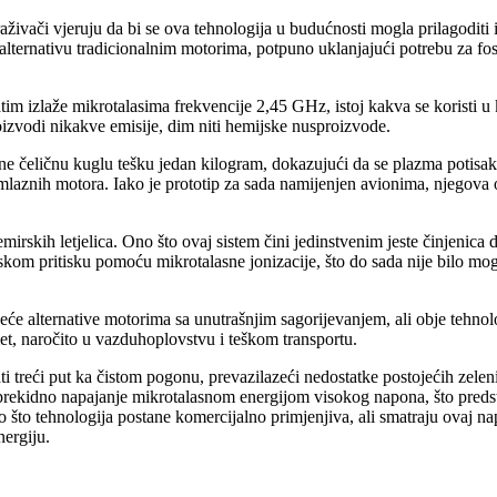
traživači vjeruju da bi se ova tehnologija u budućnosti mogla prilagodi
 alternativu tradicionalnim motorima, potpuno uklanjajući potrebu za fo
im izlaže mikrotalasima frekvencije 2,45 GHz, istoj kakva se koristi 
oizvodi nikakve emisije, dim niti hemijske nusproizvode.
e čeličnu kuglu tešku jedan kilogram, dokazujući da se plazma potisak mo
laznih motora. Iako je prototip za sada namijenjen avionima, njegova o
skih letjelica. Ono što ovaj sistem čini jedinstvenim jeste činjenica
kom pritisku pomoću mikrotalasne jonizacije, što do sada nije bilo moguć
odeće alternative motorima sa unutrašnjim sagorijevanjem, ali obje tehno
met, naročito u vazduhoplovstvu i teškom transportu.
ti treći put ka čistom pogonu, prevazilazeći nedostatke postojećih zele
eprekidno napajanje mikrotalasnom energijom visokog napona, što predst
ego što tehnologija postane komercijalno primjenjiva, ali smatraju ovaj
nergiju.