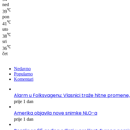
ned
℃
39
pon
℃
41
uto
℃
38
sri
℃
36
čet
Nedavno
Popularno
Komentari
Alarm u Folksvagenu: Vlasnici traže hitne promene,
prije 1 dan
Amerika objavila nove snimke NLO-a
prije 1 dan