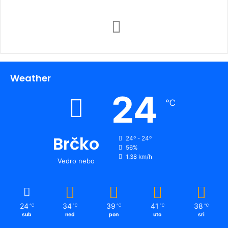
Weather
24
℃
Brčko
24º - 24º
56%
1.38 km/h
Vedro nebo
24
34
39
41
38
℃
℃
℃
℃
℃
sub
ned
pon
uto
sri