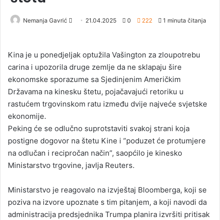
Nemanja Gavrić
S
21.04.2025
0
222
1 minuta čitanja
e
n
Kina je u ponedjeljak optužila Vašington za zloupotrebu
d
carina i upozorila druge zemlje da ne sklapaju šire
a
ekonomske sporazume sa Sjedinjenim Američkim
n
Državama na kinesku štetu, pojačavajući retoriku u
e
rastućem trgovinskom ratu između dvije najveće svjetske
m
a
ekonomije.
i
Peking će se odlučno suprotstaviti svakoj strani koja
l
postigne dogovor na štetu Kine i ”poduzet će protumjere
na odlučan i recipročan način”, saopćilo je kinesko
Ministarstvo trgovine, javlja Reuters.
Ministarstvo je reagovalo na izvještaj Bloomberga, koji se
poziva na izvore upoznate s tim pitanjem, a koji navodi da
administracija predsjednika Trumpa planira izvršiti pritisak