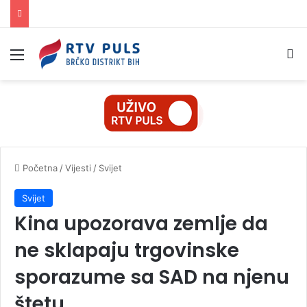
Izbornik
Pr
Početna
/
Vijesti
/
Svijet
Svijet
Kina upozorava zemlje da
ne sklapaju trgovinske
sporazume sa SAD na njenu
štetu