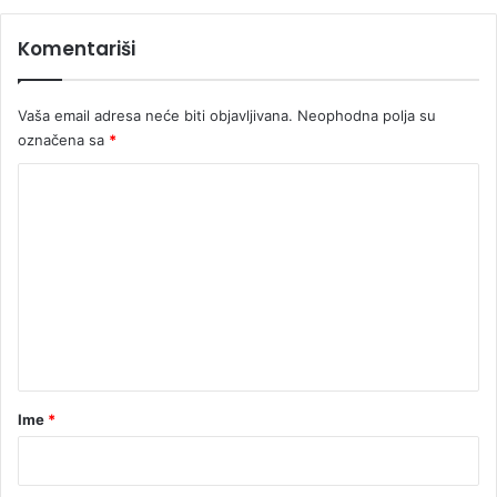
Komentariši
Vaša email adresa neće biti objavljivana.
Neophodna polja su
označena sa
*
K
o
m
e
n
t
a
r
Ime
*
*