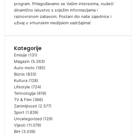
program. Prilagođavamo se Vašim interesima, nudeći
dinamično iskustvo s svježim informacijama i
raznovrsnom zabavom. Postani dio naše zajednice i
uživaj u vrhunskim medijskim sadržajima!
Kategorije
Emisije
(131)
Magazin
(5.263)
Auto-moto
(185)
Biznis
(833)
Kultura
(128)
Lifestyle
(724)
Tehnologija
(619)
TV & Film
(366)
Zanimljivosti
(2.577)
Sport
(1.839)
Uncategorized
(129)
Vijesti
(11.079)
BiH
(3.039)