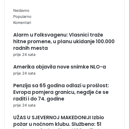
Nedavno
Popularno
Komentari
Alarm u Folksvagenu: Vlasnici traže
hitne promene, u planu ukidanje 100.000
radnih mesta
prije 24 sata
Amerika objavila nove snimke NLO-a
prije 24 sata
Penzija sa 65 godina odlazi u prošlost:
Evropa pomjera granicu, negdje će se
raditi i do 74. godine
prije 24 sata
UŽAS U SJEVERNOJ MAKEDONIJI Izbio
požar u noćnom klubu. Službeno: 51