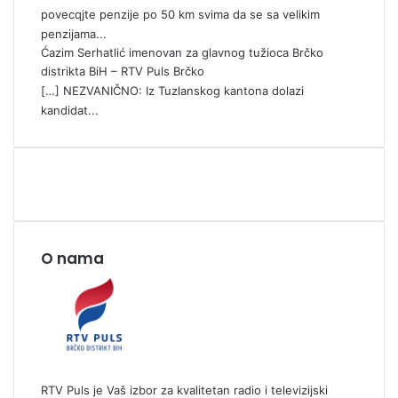
povecqjte penzije po 50 km svima da se sa velikim
penzijama...
Ćazim Serhatlić imenovan za glavnog tužioca Brčko
distrikta BiH – RTV Puls Brčko
[…] NEZVANIČNO: Iz Tuzlanskog kantona dolazi
kandidat...
O nama
RTV Puls je Vaš izbor za kvalitetan radio i televizijski