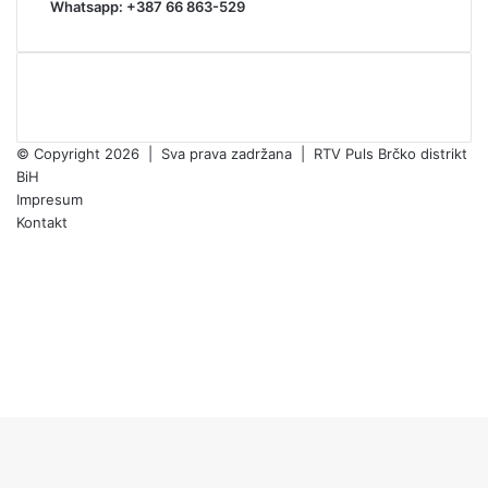
Whatsapp: +387 66 863-529
© Copyright 2026 | Sva prava zadržana | RTV Puls Brčko distrikt
BiH
Impresum
Kontakt
Facebook
X
Pinterest
YouTube
Instagram
TikTok
Facebook
X
WhatsApp
Threads
Telegram
Viber
Back
to
top
button