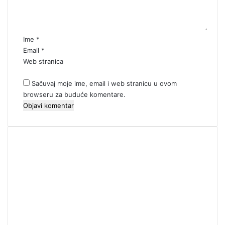
t
a
r
*
Ime
*
Email
*
Web stranica
Sačuvaj moje ime, email i web stranicu u ovom
browseru za buduće komentare.
00:00