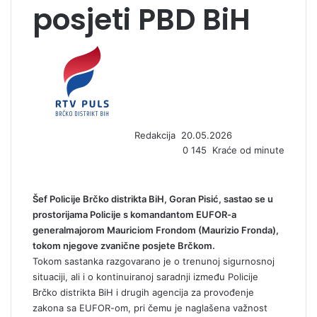
posjeti PBD BiH
S
e
n
d
a
n
Redakcija
20.05.2026
e
0
145
Kraće od minute
m
a
i
l
Šef Policije Brčko distrikta BiH, Goran Pisić, sastao se u
prostorijama Policije s komandantom EUFOR-a
generalmajorom Mauriciom Frondom (Maurizio Fronda),
tokom njegove zvanične posjete Brčkom.
Tokom sastanka razgovarano je o trenunoj sigurnosnoj
situaciji, ali i o kontinuiranoj saradnji između Policije
Brčko distrikta BiH i drugih agencija za provođenje
zakona sa EUFOR-om, pri čemu je naglašena važnost