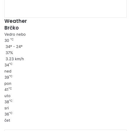
Weather
Brčko
Vedro nebo
℃
30
34º - 24º
37%
3.23 km/h
℃
34
ned
℃
39
pon
℃
41
uto
℃
38
sri
℃
36
čet