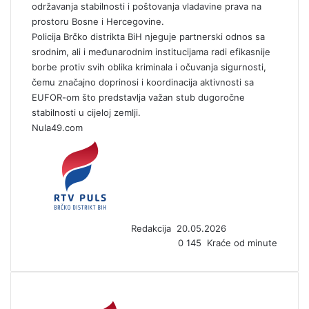
održavanja stabilnosti i poštovanja vladavine prava na
prostoru Bosne i Hercegovine.
Policija Brčko distrikta BiH njeguje partnerski odnos sa
srodnim, ali i međunarodnim institucijama radi efikasnije
borbe protiv svih oblika kriminala i očuvanja sigurnosti,
čemu značajno doprinosi i koordinacija aktivnosti sa
EUFOR-om što predstavlja važan stub dugoročne
stabilnosti u cijeloj zemlji.
Nula49.com
S
e
n
d
a
n
Redakcija
20.05.2026
e
0
145
Kraće od minute
m
a
i
l