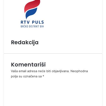
Redakcija
Komentariši
Vaša email adresa neće biti objavljivana.
Neophodna
polja su označena sa
*
K
o
m
e
n