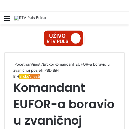
Izbornik
Pr
Početna
/
Vijesti
/
Brčko
/
Komandant EUFOR-a boravio u
zvaničnoj posjeti PBD BiH
BiH
Brčko
Vijesti
Komandant
EUFOR-a boravio
u zvaničnoj