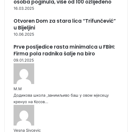
osoba poginula, više od 100 ozlijeđeno
16.03.2025
Otvoren Dom za stara lica “Trifunčević”
u Bijeljini
10.06.2025
Prve posljedice rasta minimalca u FBiH:
Firma pola radnika šalje na biro
09.01.2025
М.М
Додикова школа ,занимљиво баш у овом мјесецу
кренуо на Косов...
Vesna Sivcevic