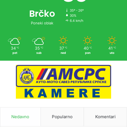
Brčko
35º - 26º
30%
6.4 km/h
Poneki oblak
34
35
37
40
41
℃
℃
℃
℃
℃
pet
sub
ned
pon
uto
Nedavno
Popularno
Komentari