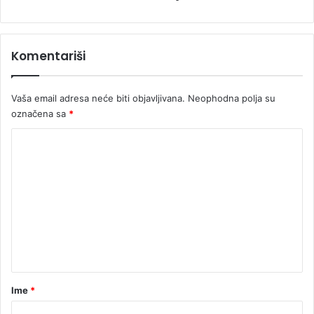
Komentariši
Vaša email adresa neće biti objavljivana.
Neophodna polja su
označena sa
*
K
o
m
e
n
t
a
r
Ime
*
*