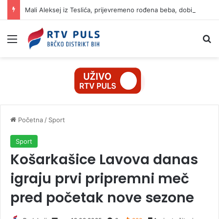
Mali Aleksej iz Teslića, prijevremeno rođena beba, dobio životnu bitku na UKC-u Srpske
Izbornik
Pr
Početna
/
Sport
Sport
Košarkašice Lavova danas
igraju prvi pripremni meč
pred početak nove sezone