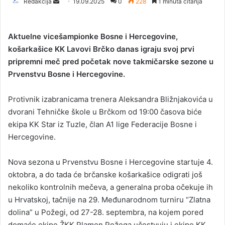
Redakcija
S
19.09.2025
0
228
1 minuta čitanja
e
n
Aktuelne vicešampionke Bosne i Hercegovine,
d
košarkašice KK Lavovi Brčko danas igraju svoj prvi
a
pripremni meč pred početak nove takmičarske sezone u
n
Prvenstvu Bosne i Hercegovine.
e
m
a
Protivnik izabranicama trenera Aleksandra Bližnjakovića u
i
dvorani Tehničke škole u Brčkom od 19:00 časova biće
l
ekipa KK Star iz Tuzle, član A1 lige Federacije Bosne i
Hercegovine.
Nova sezona u Prvenstvu Bosne i Hercegovine startuje 4.
oktobra, a do tada će brčanske košarkašice odigrati još
nekoliko kontrolnih mečeva, a generalna proba očekuje ih
u Hrvatskoj, tačnije na 29. Međunarodnom turniru “Zlatna
dolina” u Požegi, od 27-28. septembra, na kojem pored
domaće ekipe ŽKK Plamen Požega učestvuju i ekipe KK