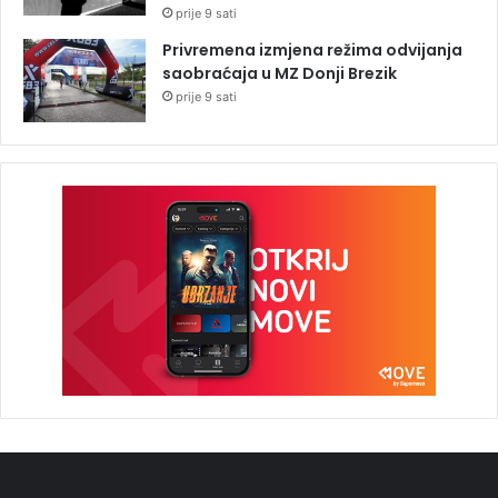
prije 9 sati
Privremena izmjena režima odvijanja
saobraćaja u MZ Donji Brezik
prije 9 sati