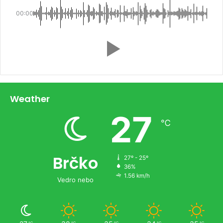
00:00
Weather
27
℃
Brčko
27º - 25º
36%
1.56 km/h
Vedro nebo
℃
℃
℃
℃
℃