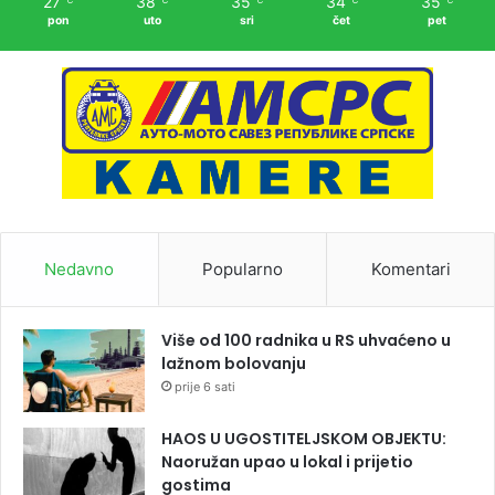
27
38
35
34
35
pon
uto
sri
čet
pet
Nedavno
Popularno
Komentari
Više od 100 radnika u RS uhvaćeno u
lažnom bolovanju
prije 6 sati
HAOS U UGOSTITELJSKOM OBJEKTU:
Naoružan upao u lokal i prijetio
gostima