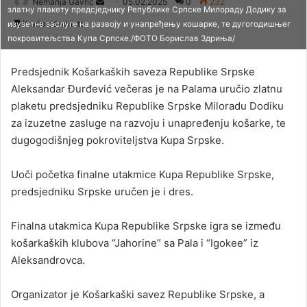
Nemanja Gavrić
S
05.02.2025
0
232
златну плакету предсједнику Републике Српске Милораду Додику за
e
Kraće od minute
изузетне заслуге на развоју и унапређењу кошарке, те дугогодишњег
n
покровитељства Купа Српске./ФОТО Борислав Здриња/
d
a
Predsjednik Košarkaških saveza Republike Srpske
n
Aleksandar Đurđević večeras je na Palama uručio zlatnu
e
plaketu predsjedniku Republike Srpske Miloradu Dodiku
m
za izuzetne zasluge na razvoju i unapređenju košarke, te
a
dugogodišnjeg pokroviteljstva Kupa Srpske.
i
l
Uoči početka finalne utakmice Kupa Republike Srpske,
predsjedniku Srpske uručen je i dres.
Finalna utakmica Kupa Republike Srpske igra se između
košarkaških klubova “Jahorine” sa Pala i “Igokee” iz
Aleksandrovca.
Organizator je Košarkaški savez Republike Srpske, a