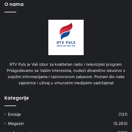
O nama
RTV Puls je Vaš izbor za kvalitetan radio i televizijski program.
Prilagođavamo se Vašim interesima, nudeći dinamično iskustvo s
svježim informacijama i raznovrsnom zabavom. Postani dio naše
zajednice i uživaj u vrhunskim medijskim sadržajima!
Kategorije
Emisije
(131)
Magazin
(5.263)