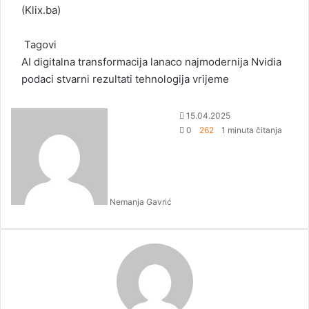
(
Klix.ba
)
Tagovi
AI
digitalna transformacija
lanaco
najmodernija
Nvidia
podaci
stvarni rezultati
tehnologija
vrijeme
S
15.04.2025
e
0
262
1 minuta čitanja
n
d
a
n
Nemanja Gavrić
e
m
a
i
l