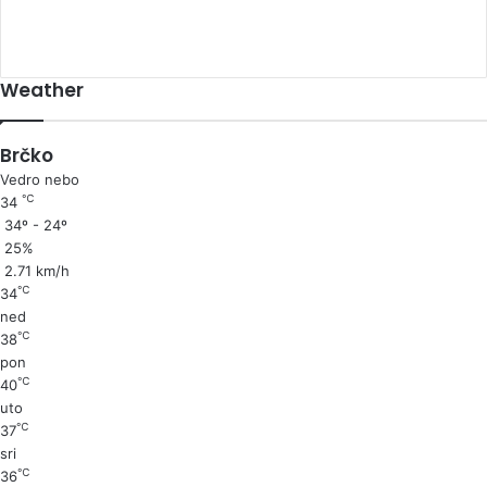
Weather
Brčko
Vedro nebo
℃
34
34º - 24º
25%
2.71 km/h
℃
34
ned
℃
38
pon
℃
40
uto
℃
37
sri
℃
36