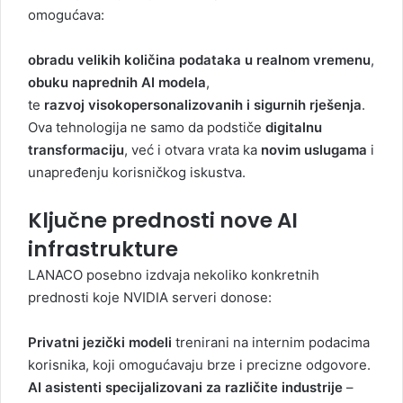
omogućava:
obradu velikih količina podataka u realnom vremenu
,
obuku naprednih AI modela
,
te
razvoj visokopersonalizovanih i sigurnih rješenja
.
Ova tehnologija ne samo da podstiče
digitalnu
transformaciju
, već i otvara vrata ka
novim uslugama
i
unapređenju korisničkog iskustva.
Ključne prednosti nove AI
infrastrukture
LANACO posebno izdvaja nekoliko konkretnih
prednosti koje NVIDIA serveri donose:
Privatni jezički modeli
trenirani na internim podacima
korisnika, koji omogućavaju brze i precizne odgovore.
AI asistenti specijalizovani za različite industrije
–