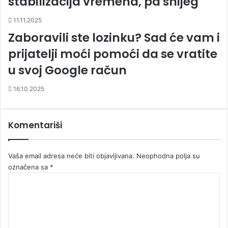
stabilizacija vremena, pa snijeg
11.11.2025
Zaboravili ste lozinku? Sad će vam i
prijatelji moći pomoći da se vratite
u svoj Google račun
16.10.2025
Komentariši
Vaša email adresa neće biti objavljivana.
Neophodna polja su
označena sa
*
K
o
m
e
n