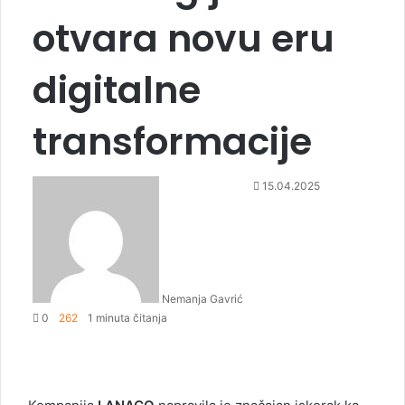
otvara novu eru
digitalne
transformacije
S
15.04.2025
e
n
d
a
n
Nemanja Gavrić
e
0
262
1 minuta čitanja
m
a
i
l