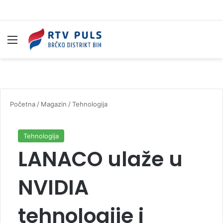
Izbornik
Pr
Početna
/
Magazin
/
Tehnologija
Tehnologija
LANACO ulaže u
NVIDIA
tehnologije i