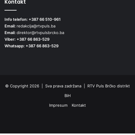
Kontakt
Info telefon: +387 66 510-961
Email:
redakcija@rtvpuls.ba
Email:
direktor@rtvpulsbrcko.ba
Viber: +387 66 863-529
Whatsapp: +387 66 863-529
© Copyright 2026 | Sva prava zadržana | RTV Puls Brčko distrikt
BiH
Impresum
Kontakt
Facebook
X
Pinterest
YouTube
Instagram
TikTok
Threa