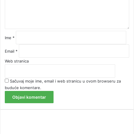
t
a
r
*
Ime
*
Email
*
Web stranica
Sačuvaj moje ime, email i web stranicu u ovom browseru za
buduće komentare.
00:00