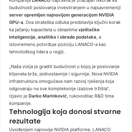
Kompanija
LANACO
napravila je značajan iskorak ka
budućnosti poslovanja investiranjem u najsavremeniji
server opremljen najnovijom generacijom NVIDIA
GPU-a
. Ova strateška odluka predstavlja ključni korak
ka jačanju kapaciteta u oblastima
vještačke
inteligencije, analitike i obrade podataka
, a
istovremeno potvrđuje poziciju LANACO-a kao
tehnološkog lidera u regiji.
„Naša vizija je graditi budućnost u kojoj je poslovanje
klijenata brže, jednostavnije i sigurnije. Nova NVIDIA
infrastruktura omogućava nam razvoj rješenja koja
odgovaraju na sve kompleksnije izazove tržišta“,
izjavio je
Darko Marinković
, rukovodilac R&D tima
kompanije.
Tehnologija koja donosi stvarne
rezultate
Uvođenjem najnovije NVIDIA platforme, LANACO