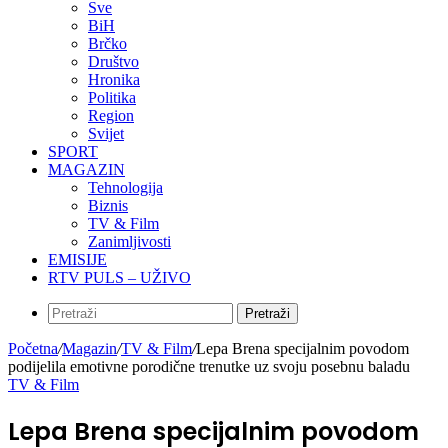
Sve
BiH
Brčko
Društvo
Hronika
Politika
Region
Svijet
SPORT
MAGAZIN
Tehnologija
Biznis
TV & Film
Zanimljivosti
EMISIJE
RTV PULS – UŽIVO
Pretraži
Početna
/
Magazin
/
TV & Film
/
Lepa Brena specijalnim povodom
podijelila emotivne porodične trenutke uz svoju posebnu baladu
TV & Film
Lepa Brena specijalnim povodom