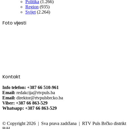
Politika
(1.266)
Region
(935)
Svijet
(2.264)
Foto vijesti
Kontakt
Info telefon: +387 66 510-961
Email:
redakcija@rtvpuls.ba
Email:
direktor@rtvpulsbrcko.ba
Viber: +387 66 863-529
Whatsapp: +387 66 863-529
© Copyright 2026 | Sva prava zadržana | RTV Puls Brčko distrikt
BiH