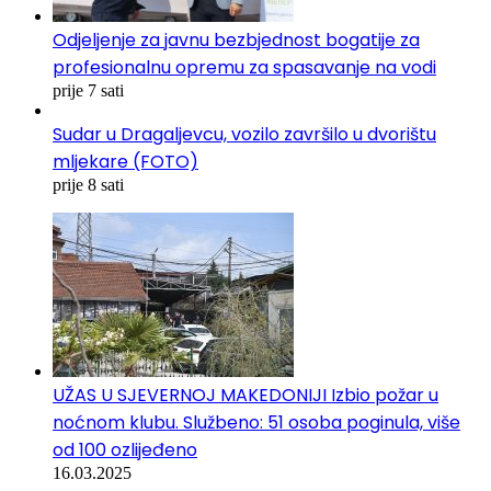
Odjeljenje za javnu bezbjednost bogatije za
profesionalnu opremu za spasavanje na vodi
prije 7 sati
Sudar u Dragaljevcu, vozilo završilo u dvorištu
mljekare (FOTO)
prije 8 sati
UŽAS U SJEVERNOJ MAKEDONIJI Izbio požar u
noćnom klubu. Službeno: 51 osoba poginula, više
od 100 ozlijeđeno
16.03.2025