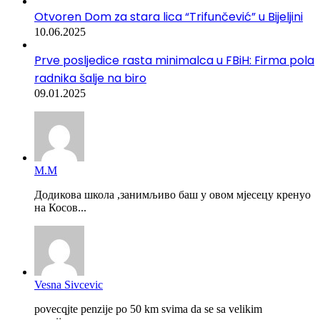
Otvoren Dom za stara lica “Trifunčević” u Bijeljini
10.06.2025
Prve posljedice rasta minimalca u FBiH: Firma pola
radnika šalje na biro
09.01.2025
М.М
Додикова школа ,занимљиво баш у овом мјесецу кренуо
на Косов...
Vesna Sivcevic
povecqjte penzije po 50 km svima da se sa velikim