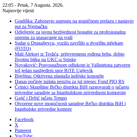
22:05 - Petak, 7 Augusta. 2026.
Najnovije vijesti
Gradiška: Zaboravio suprugu na graničnom prelazu i nastavio
put za Njemačku
Odjeljenje za javnu bezbjednost bogatije za profesionalnu
opremu za spasavanje na vodi
Sudar u Dragaljevcu, vozilo završilo u dvorištu mljekare
(FOTO)
Mali Aleksej iz Teslića, prijevremeno rođena beba, dobio
životnu bitku na UKC-u Srpske
Novaković: Pravosnažnom odlukom iz Vašingtona zatvoren
još jedan naslijeđeni spor RiTE Ugljevik
Bijeljina: Otkrivena plantaža indijske konoplje
Danas počinje isplata penzija za jul mjesec Fond PIO RS
Čelnici Skupštine Brčko distrikta BiH razgovarali o jačanju
privredne saradnje sa Istanbulskom privrednom komorom
Gajić i Drljić jačaju Tempo
Otvorene nove mogućnosti saradnje Brčko distrikta BiH i
Istanbulske privredne komore
Facebook
X
Pinterest
YouTube