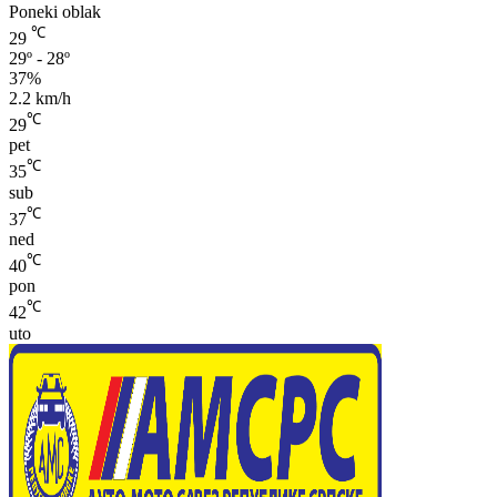
Poneki oblak
℃
29
29º - 28º
37%
2.2 km/h
℃
29
pet
℃
35
sub
℃
37
ned
℃
40
pon
℃
42
uto