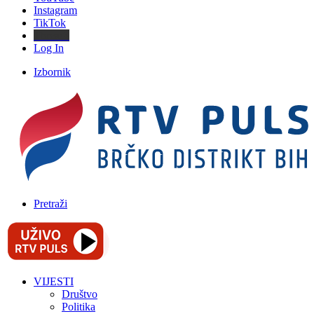
Instagram
TikTok
Threads
Log In
Izbornik
Pretraži
VIJESTI
Društvo
Politika