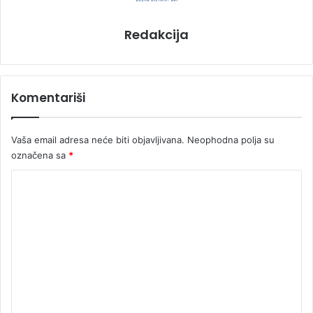
Redakcija
Komentariši
Vaša email adresa neće biti objavljivana.
Neophodna polja su
označena sa
*
K
o
m
e
n
t
a