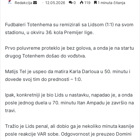
Redakcija
S
12.05.2026
0
119
1 minuta čitanja
e
n
Fudbaleri Totenhema su remizirali sa Lidsom (1:1) na svom
d
stadionu, u okviru 36. kola Premijer lige.
a
n
Prvo poluvreme proteklo je bez golova, a onda je na startu
e
drugog Totenhem došao do vođstva.
m
a
i
Matijs Tel je uspeo da matira Karla Darloua u 50. minutu i
l
dovede svoj tim do prednosti – 1:0.
Ipak, konkretniji je bio Lids u nastavku, napadao je, a onda
posle jednog duela u 70. minutu Itan Ampadu je završio na
travi.
Tražio je Lids penal, ali dobio ga je nekoliko minuta kasnije
posle reakcije VAR sobe. Odgovornost je preuzeo Domini