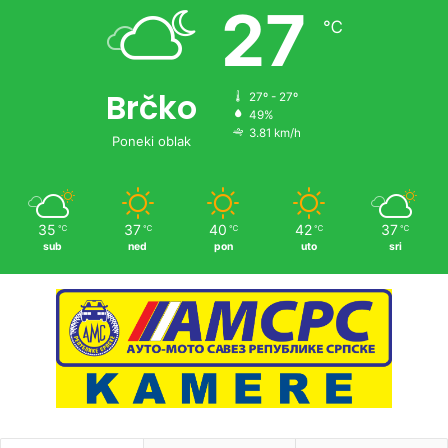
27
℃
Brčko
27º - 27º
49%
3.81 km/h
Poneki oblak
35
37
40
42
37
℃
℃
℃
℃
℃
sub
ned
pon
uto
sri