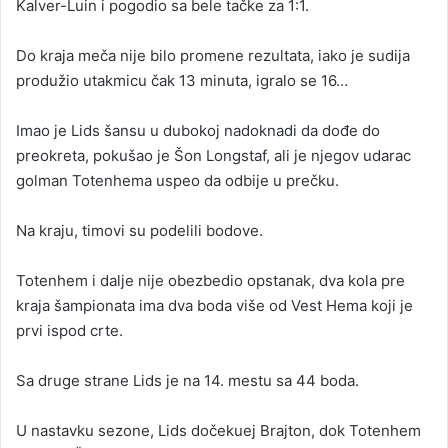
Kalver-Luin i pogodio sa bele tačke za 1:1.
Do kraja meča nije bilo promene rezultata, iako je sudija
produžio utakmicu čak 13 minuta, igralo se 16…
Imao je Lids šansu u dubokoj nadoknadi da dođe do
preokreta, pokušao je Šon Longstaf, ali je njegov udarac
golman Totenhema uspeo da odbije u prečku.
Na kraju, timovi su podelili bodove.
Totenhem i dalje nije obezbedio opstanak, dva kola pre
kraja šampionata ima dva boda više od Vest Hema koji je
prvi ispod crte.
Sa druge strane Lids je na 14. mestu sa 44 boda.
U nastavku sezone, Lids dočekuej Brajton, dok Totenhem