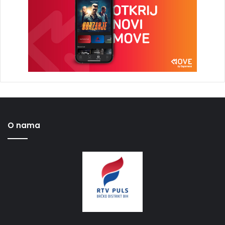
O nama