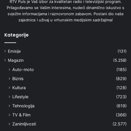
RTV Puls je Vaš izbor za kvalitetan radio i televizijski program.
Prilagođavamo se Vašim interesima, nudeći dinamično iskustvo s
svježim informacijama i raznovrsnom zabavom. Postani dio naše
zajednice i uživaj u vrhunskim medijskim sadržajima!
Kategorije
Emisije
(131)
Magazin
(5.258)
Auto-moto
(185)
Biznis
(829)
Kultura
(128)
Lifestyle
(723)
Tehnologija
(619)
TV & Film
(366)
Zanimljivosti
(2.577)