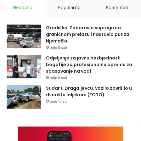
Nedavno
Popularno
Komentari
Gradiška: Zaboravio suprugu na
graničnom prelazu i nastavio put za
Njemačku
prije 8 sati
Odjeljenje za javnu bezbjednost
bogatije za profesionalnu opremu za
spasavanje na vodi
prije 8 sati
Sudar u Dragaljevcu, vozilo završilo u
dvorištu mljekare (FOTO)
prije 10 sati