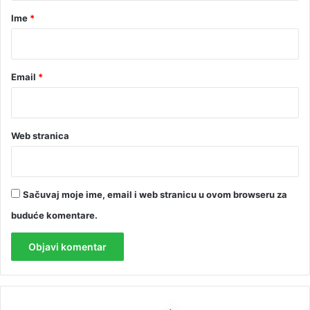
r
Ime
*
*
Email
*
Web stranica
Sačuvaj moje ime, email i web stranicu u ovom browseru za
buduće komentare.