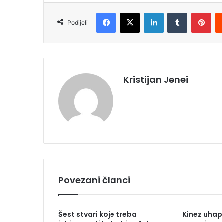
Facebook
X
LinkedIn
Tumblr
Pinterest
Podijeli
Kristijan Jenei
Povezani članci
Šest stvari koje treba
Kinez uha