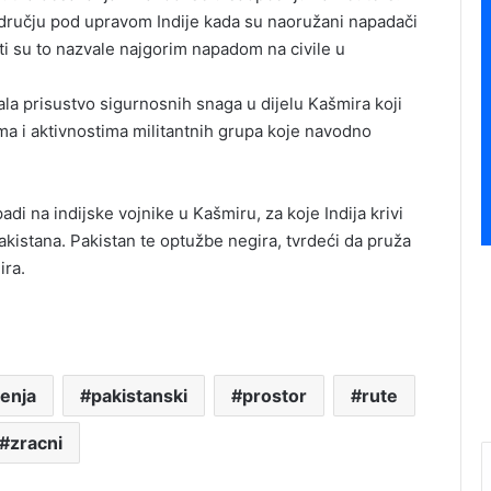
dručju pod upravom Indije kada su naoružani napadači
sti su to nazvale najgorim napadom na civile u
la prisustvo sigurnosnih snaga u dijelu Kašmira koji
ma i aktivnostima militantnih grupa koje navodno
adi na indijske vojnike u Kašmiru, za koje Indija krivi
akistana. Pakistan te optužbe negira, tvrdeći da pruža
ira.
jenja
pakistanski
prostor
rute
zracni