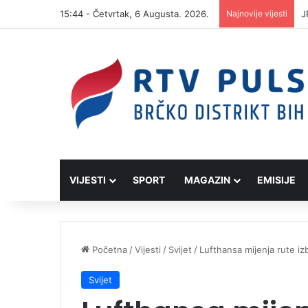
15:44 - Četvrtak, 6 Augusta. 2026.
Najnovije vijesti
J
VIJESTI
SPORT
MAGAZIN
EMISIJE
Početna
/
Vijesti
/
Svijet
/
Lufthansa mijenja rute iz
Svijet