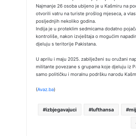
Najmanje 26 osoba ubijeno je u Kašmiru na po
otvorili vatru na turiste prošlog mjeseca, a vla
posljednjih nekoliko godina.
Indija je u proteklim sedmicama dodatno pojača
kontroliše, nakon izvještaja o mogućim napadi
djeluju s teritorije Pakistana.
U aprilu i maju 2025. zabilježeni su oružani nap
militante povezane s grupama koje djeluju iz P
samo političku i moralnu podršku narodu Kašm
(
Avaz.ba
)
izbjegavajuci
lufthansa
mi