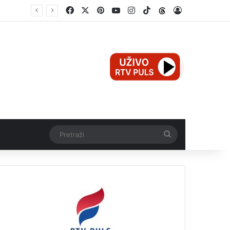
Facebook
X
Pinterest
YouTube
Instagram
TikTok
Threads
Log In
e
Pretraži