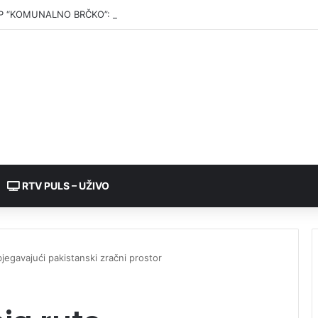
P “KOMUNALNO BRČKO”: Voda iz rezervoara Gajevi trenutno nije za pić
RTV PULS – UŽIVO
bjegavajući pakistanski zračni prostor