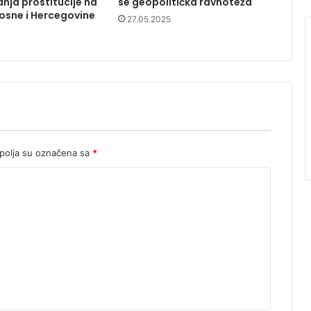
nja prostitucije na
se geopolitička ravnoteža
osne i Hercegovine
27.05.2025
olja su označena sa
*