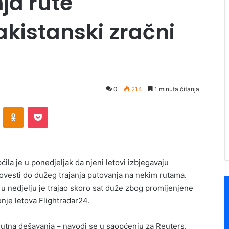
ja rute
akistanski zračni
0
214
1 minuta čitanja
ontakte
Odnoklassniki
Pocket
a je u ponedjeljak da njeni letovi izbjegavaju
dovesti do dužeg trajanja putovanja na nekim rutama.
 u nedjelju je trajao skoro sat duže zbog promijenjene
nje letova Flightradar24.
enutna dešavanja – navodi se u saopćenju za Reuters.