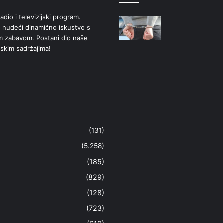
adio i televizijski program.
 nudeći dinamično iskustvo s
om zabavom. Postani dio naše
jskim sadržajima!
(131)
(5.258)
(185)
(829)
(128)
(723)