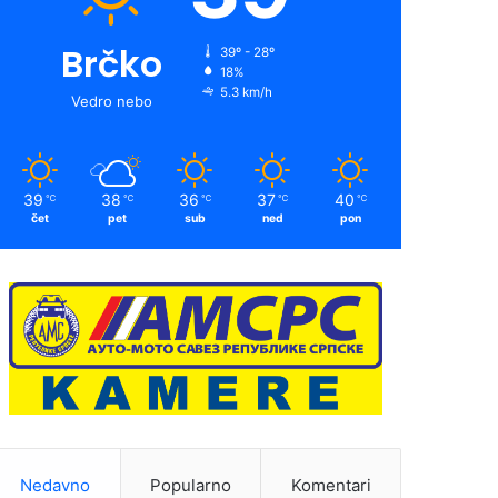
Brčko
39º - 28º
18%
5.3 km/h
Vedro nebo
39
38
36
37
40
℃
℃
℃
℃
℃
čet
pet
sub
ned
pon
Nedavno
Popularno
Komentari