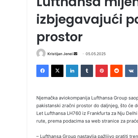
Lufthansa mijen
izbjegavajući p
prostor
Kristijan Jenei
S
05.05.2025
e
Facebook
X
LinkedIn
Tumblr
Pinterest
Reddit
VK
n
d
a
n
Njemačka aviokompanija Lufthansa Group saopćil
e
pakistanski zračni prostor do daljnjeg, što će 
m
Let Lufthansa LH760 iz Frankfurta za Nju Delhi
a
i
rute, prema podacima sa web stranice za praće
l
– Lufthansa Group nastavlja pažljivo pratiti tr