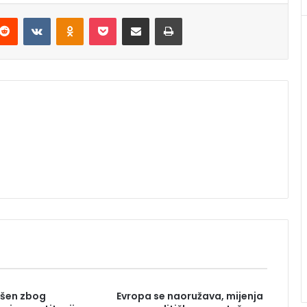
Reddit
VKontakte
Odnoklassniki
Pocket
Podijeli putem Emaila
Štampaj
pšen zbog
Evropa se naoružava, mijenja