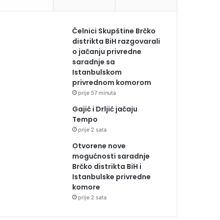
Čelnici Skupštine Brčko
distrikta BiH razgovarali
o jačanju privredne
saradnje sa
Istanbulskom
privrednom komorom
prije 57 minuta
Gajić i Drljić jačaju
Tempo
prije 2 sata
Otvorene nove
mogućnosti saradnje
Brčko distrikta BiH i
Istanbulske privredne
komore
prije 2 sata