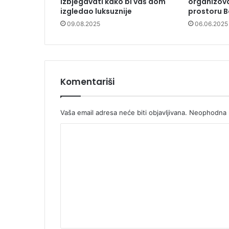
izbjegavati kako bi vaš dom
organizova
izgledao luksuznije
prostoru B
09.08.2025
06.06.2025
Komentariši
Vaša email adresa neće biti objavljivana.
Neophodna p
K
o
m
e
n
t
a