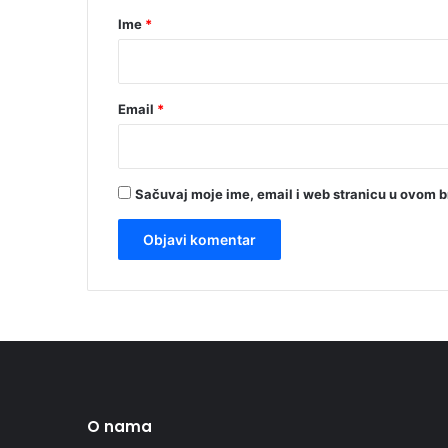
r
Ime
*
*
Email
*
Sačuvaj moje ime, email i web stranicu u ovom 
O nama