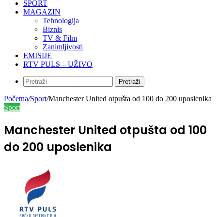
SPORT
MAGAZIN
Tehnologija
Biznis
TV & Film
Zanimljivosti
EMISIJE
RTV PULS – UŽIVO
Pretraži
Početna
/
Sport
/
Manchester United otpušta od 100 do 200 uposlenika
Sport
Manchester United otpušta od 100
do 200 uposlenika