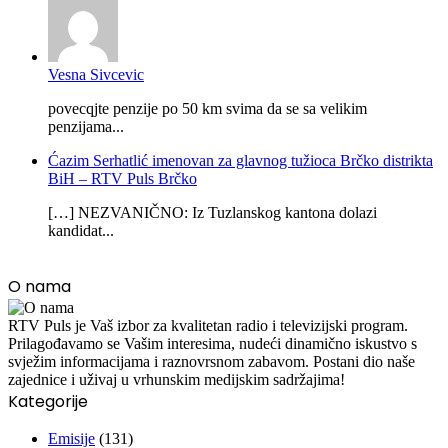
Vesna Sivcevic
povecqjte penzije po 50 km svima da se sa velikim
penzijama...
Ćazim Serhatlić imenovan za glavnog tužioca Brčko distrikta
BiH – RTV Puls Brčko
[…] NEZVANIČNO: Iz Tuzlanskog kantona dolazi
kandidat...
O nama
RTV Puls je Vaš izbor za kvalitetan radio i televizijski program.
Prilagođavamo se Vašim interesima, nudeći dinamično iskustvo s
svježim informacijama i raznovrsnom zabavom. Postani dio naše
zajednice i uživaj u vrhunskim medijskim sadržajima!
Kategorije
Emisije
(131)