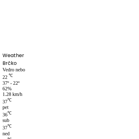
00:00
Weather
Brčko
Vedro nebo
℃
22
37º - 22º
62%
1.28 km/h
℃
37
pet
℃
36
sub
℃
37
ned