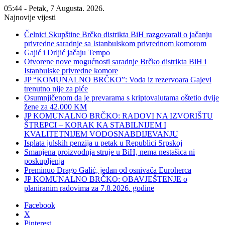
05:44 - Petak, 7 Augusta. 2026.
Najnovije vijesti
Čelnici Skupštine Brčko distrikta BiH razgovarali o jačanju
privredne saradnje sa Istanbulskom privrednom komorom
Gajić i Drljić jačaju Tempo
Otvorene nove mogućnosti saradnje Brčko distrikta BiH i
Istanbulske privredne komore
JP “KOMUNALNO BRČKO”: Voda iz rezervoara Gajevi
trenutno nije za piće
Osumnjičenom da je prevarama s kriptovalutama oštetio dvije
žene za 42.000 KM
JP KOMUNALNO BRČKO: RADOVI NA IZVORIŠTU
ŠTREPCI – KORAK KA STABILNIJEM I
KVALITETNIJEM VODOSNABDIJEVANJU
Isplata julskih penzija u petak u Republici Srpskoj
Smanjena proizvodnja struje u BiH, nema nestašica ni
poskupljenja
Preminuo Drago Galić, jedan od osnivača Euroherca
JP KOMUNALNO BRČKO: OBAVJEŠTENJE o
planiranim radovima za 7.8.2026. godine
Facebook
X
Pinterest