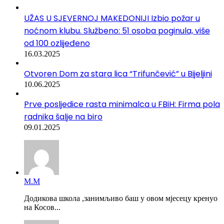
UŽAS U SJEVERNOJ MAKEDONIJI Izbio požar u
noćnom klubu. Službeno: 51 osoba poginula, više
od 100 ozlijeđeno
16.03.2025
Otvoren Dom za stara lica “Trifunčević” u Bijeljini
10.06.2025
Prve posljedice rasta minimalca u FBiH: Firma pola
radnika šalje na biro
09.01.2025
М.М
Додикова школа ,занимљиво баш у овом мјесецу кренуо
на Косов...