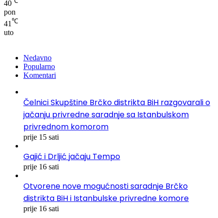
℃
40
pon
℃
41
uto
Nedavno
Popularno
Komentari
Čelnici Skupštine Brčko distrikta BiH razgovarali o
jačanju privredne saradnje sa Istanbulskom
privrednom komorom
prije 15 sati
Gajić i Drljić jačaju Tempo
prije 16 sati
Otvorene nove mogućnosti saradnje Brčko
distrikta BiH i Istanbulske privredne komore
prije 16 sati