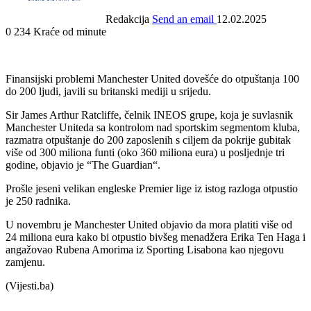
Redakcija
Send an email
12.02.2025
0
234
Kraće od minute
Finansijski problemi Manchester United dovešće do otpuštanja 100
do 200 ljudi, javili su britanski mediji u srijedu.
Sir James Arthur Ratcliffe, čelnik INEOS grupe, koja je suvlasnik
Manchester Uniteda sa kontrolom nad sportskim segmentom kluba,
razmatra otpuštanje do 200 zaposlenih s ciljem da pokrije gubitak
više od 300 miliona funti (oko 360 miliona eura) u posljednje tri
godine, objavio je “The Guardian“.
Prošle jeseni velikan engleske Premier lige iz istog razloga otpustio
je 250 radnika.
U novembru je Manchester United objavio da mora platiti više od
24 miliona eura kako bi otpustio bivšeg menadžera Erika Ten Haga i
angažovao Rubena Amorima iz Sporting Lisabona kao njegovu
zamjenu.
(Vijesti.ba)