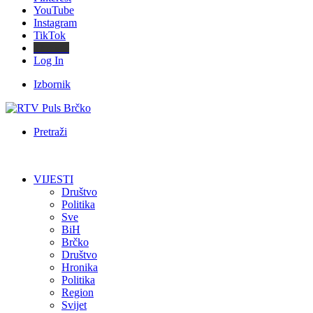
YouTube
Instagram
TikTok
Threads
Log In
Izbornik
Pretraži
VIJESTI
Društvo
Politika
Sve
BiH
Brčko
Društvo
Hronika
Politika
Region
Svijet