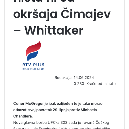
okršaja Čimajev
– Whittaker
S
e
n
d
a
n
Redakcija
14.06.2024
e
0
280
Kraće od minute
m
a
i
l
Conor McGregor je ipak ozlijeđen te je tako morao
otkazati svoj povratak 29. lipnja protiv Michaela
Chandlera.
Nova glavna borba UFC-a 303 sada je revanš Češkog
Samuraja Jiria Prochazke i aktualnog prvaka poluteške