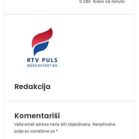
0
280
Kraće od minute
m
a
i
l
Redakcija
Komentariši
Vaša email adresa neće biti objavljivana.
Neophodna
polja su označena sa
*
K