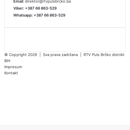
Email:
direktor@rtvpulsbrcko.ba
Viber: +387 66 863-529
Whatsapp: +387 66 863-529
© Copyright 2026 | Sva prava zadržana | RTV Puls Brčko distrikt
BiH
Impresum
Kontakt
Facebook
X
Pinterest
YouTube
Instagram
TikTok
Facebook
X
WhatsApp
Threads
Telegram
Viber
Back
to