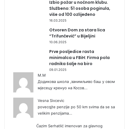
Izbio požar u noćnom klubu.
Službeno: 51 osoba poginula,
više od 100 ozlijeđeno
16.03.2025
Otvoren Dom za stara lica
“Trifunčević” u Bijeljini
10.06.2025
Prve posljedice rasta
minimalca u FBiH: Firma pola
radnika šalje na biro
09.01.2025
М.М
Додикова школа ,занимљиво баш у овом
мјесецу кренуо на Косов...
Vesna Sivcevic
povecqjte penzije po 50 km svima da se sa
velikim penzijama...
Ćazim Serhatlić imenovan za glavnog