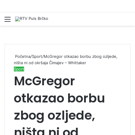
Izbornik
Pr
Početna
/
Sport
/
McGregor otkazao borbu zbog ozljede,
ništa ni od okršaja Čimajev – Whittaker
Sport
McGregor
otkazao borbu
zbog ozljede,
ništa ni od