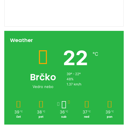
Weather
22
℃
Brčko
39º - 22º
48%
1.37 km/h
Vedro nebo
39
38
36
37
39
℃
℃
℃
℃
℃
čet
pet
sub
ned
pon