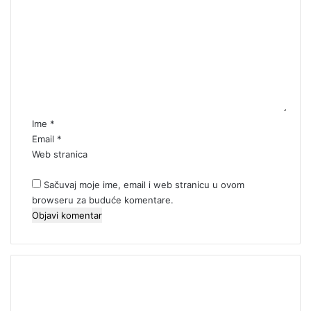
o
m
e
n
t
a
r
*
Ime
*
Email
*
Web stranica
Sačuvaj moje ime, email i web stranicu u ovom
browseru za buduće komentare.
00:00