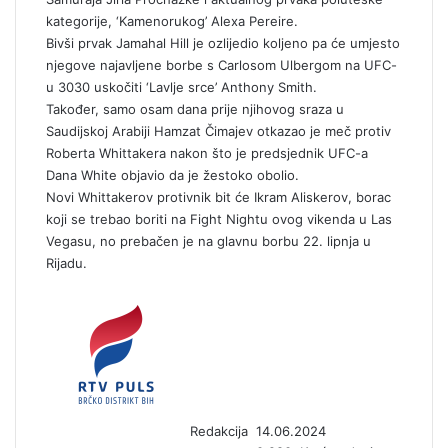
kategorije, ‘Kamenorukog’ Alexa Pereire.
Bivši prvak Jamahal Hill je ozlijedio koljeno pa će umjesto
njegove najavljene borbe s Carlosom Ulbergom na UFC-
u 3030 uskočiti ‘Lavlje srce’ Anthony Smith.
Također, samo osam dana prije njihovog sraza u
Saudijskoj Arabiji Hamzat Čimajev otkazao je meč protiv
Roberta Whittakera nakon što je predsjednik UFC-a
Dana White objavio da je žestoko obolio.
Novi Whittakerov protivnik bit će Ikram Aliskerov, borac
koji se trebao boriti na Fight Nightu ovog vikenda u Las
Vegasu, no prebačen je na glavnu borbu 22. lipnja u
Rijadu.
S
e
n
d
a
n
Redakcija
14.06.2024
e