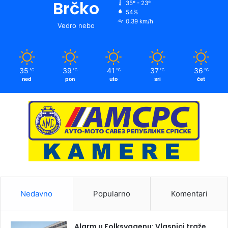
Brčko
35º - 23º
54%
0.39 km/h
Vedro nebo
35
39
41
37
36
℃
℃
℃
℃
℃
ned
pon
uto
sri
čet
Nedavno
Popularno
Komentari
Alarm u Folksvagenu: Vlasnici traže