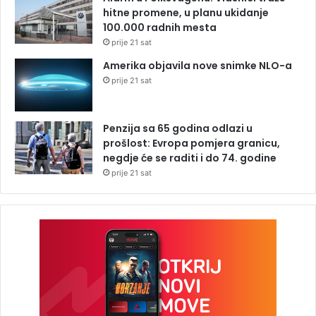
hitne promene, u planu ukidanje
100.000 radnih mesta
prije 21 sat
Amerika objavila nove snimke NLO-a
prije 21 sat
Penzija sa 65 godina odlazi u
prošlost: Evropa pomjera granicu,
negdje će se raditi i do 74. godine
prije 21 sat