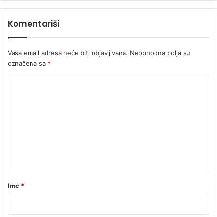
Komentariši
Vaša email adresa neće biti objavljivana.
Neophodna polja su
označena sa
*
K
o
m
e
n
t
a
r
Ime
*
*