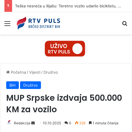
Teška nesreća u Ilijašu: Teretno vozilo udarilo biciklistu, 75-godišnjak zadržan u bolnici
Izbornik
Pr
Početna
/
Vijesti
/
Društvo
BiH
Društvo
MUP Srpske izdvaja 500.000
KM za vozilo
Redakcija
S
10.10.2025
0
226
1 minuta čitanja
e