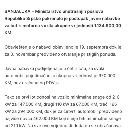
n
BANJALUKA – Ministarstvo unutrašnjih poslova
d
Republike Srpske pokrenulo je postupak javne nabavke
a
za četiri motorna vozila ukupne vrijednosti 1.134.900,00
n
KM.
e
m
a
Obavještenje o nabavci objavljeno je 19. septembra dok je
i
za 3. novembar predviđeno otvaranje pristiglih ponuda.
l
Javna nabavka podijeljena je u četiri lota, za svaki
automobil pojedinačno, a ukupna vrijednost je 970.000
KM, bez uračunatog PDV-a.
Tako se prvi lot odnosi na vozilo minimalne snage od 210
kW za 147.000 KM, drugi 110 kW za 67.000 KM, treći 195
kW za 294.000 KM, dok je za četvrti automobil predviđeno
najviše novca 462.000 KM koji smije biti minimalne snage
od 210 kW. Na sve ove vrijednosti dodatno se obračunava