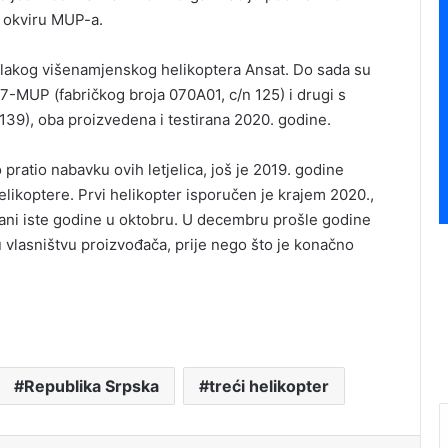
u okviru MUP-a.
 lakog višenamjenskog helikoptera Ansat. Do sada su
7-MUP (fabričkog broja 070A01, c/n 125) i drugi s
39), oba proizvedena i testirana 2020. godine.
o pratio nabavku ovih letjelica, još je 2019. godine
elikoptere. Prvi helikopter isporučen je krajem 2020.,
ržani iste godine u oktobru. U decembru prošle godine
 u vlasništvu proizvođača, prije nego što je konačno
Republika Srpska
treći helikopter