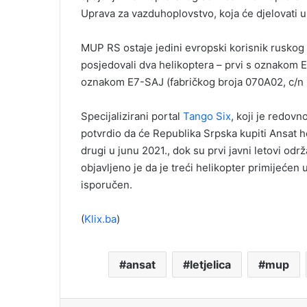
Uprava za vazduhoplovstvo, koja će djelovati 
MUP RS ostaje jedini evropski korisnik ruskog
posjedovali dva helikoptera – prvi s oznakom E
oznakom E7-SAJ (fabričkog broja 070A02, c/n 1
Specijalizirani portal
Tango Six
, koji je redovn
potvrdio da će Republika Srpska kupiti Ansat h
drugi u junu 2021., dok su prvi javni letovi od
objavljeno je da je treći helikopter primijećen
isporučen.
(
Klix.ba
)
ansat
letjelica
mup