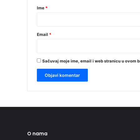
r
Ime
*
*
Email
*
Sačuvaj moje ime, email i web stranicu u ovom 
O nama