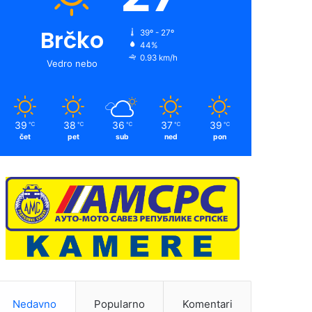
Brčko
39º - 27º
44%
0.93 km/h
Vedro nebo
39
38
36
37
39
℃
℃
℃
℃
℃
čet
pet
sub
ned
pon
Nedavno
Popularno
Komentari