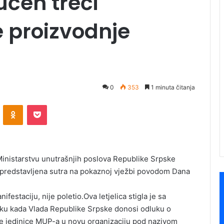
čen treći
e proizvodnje
0
353
1 minuta čitanja
ontakte
Odnoklassniki
Pocket
 Ministarstvu unutrašnjih poslova Republike Srpske
i predstavljena sutra na pokaznoj vježbi povodom Dana
festaciju, nije poletio.Ova letjelica stigla je sa
tku kada Vlada Republike Srpske donosi odluku o
ke jedinice MUP-a u novu organizaciju pod nazivom