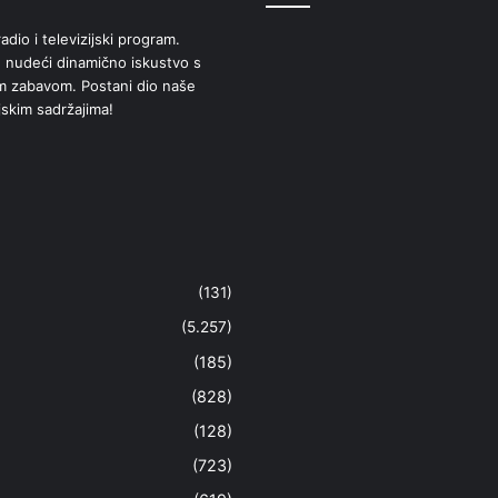
adio i televizijski program.
 nudeći dinamično iskustvo s
om zabavom. Postani dio naše
jskim sadržajima!
(131)
(5.257)
(185)
(828)
(128)
(723)