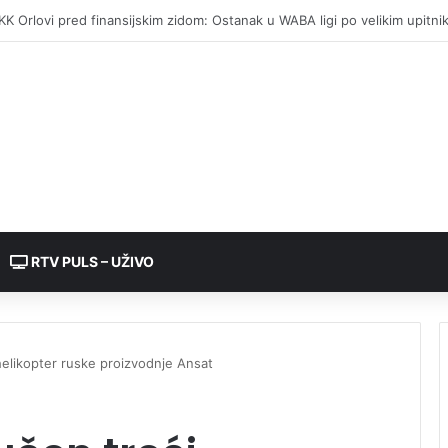
etalji požara kod Banjaluke: Mrtav pijan palio vatru, pa napravio haos
RTV PULS – UŽIVO
elikopter ruske proizvodnje Ansat