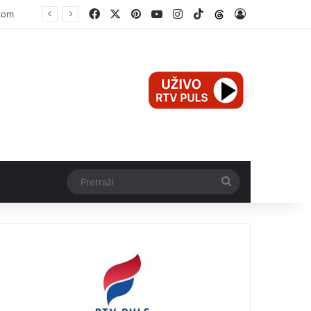
Facebook
X
Pinterest
YouTube
Instagram
TikTok
Threads
Log In
Pretraži