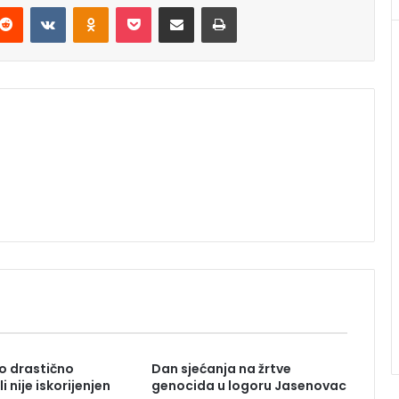
Reddit
VKontakte
Odnoklassniki
Pocket
Podijeli putem Emaila
Štampaj
o drastično
Dan sjećanja na žrtve
i nije iskorijenjen
genocida u logoru Jasenovac