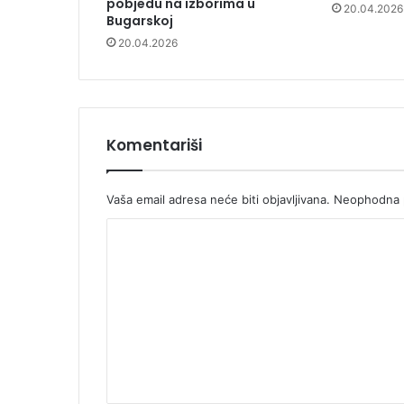
pobjedu na izborima u
20.04.2026
Bugarskoj
20.04.2026
Komentariši
Vaša email adresa neće biti objavljivana.
Neophodna p
K
o
m
e
n
t
a