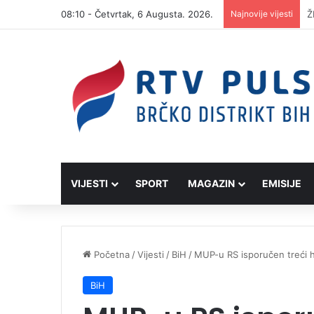
08:10 - Četvrtak, 6 Augusta. 2026.
Najnovije vijesti
D
VIJESTI
SPORT
MAGAZIN
EMISIJE
Početna
/
Vijesti
/
BiH
/
MUP-u RS isporučen treći h
BiH