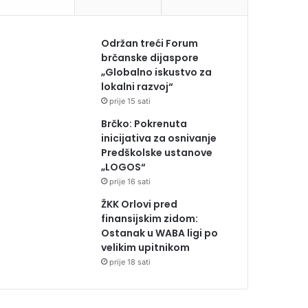
Održan treći Forum
brčanske dijaspore
„Globalno iskustvo za
lokalni razvoj“
prije 15 sati
Brčko: Pokrenuta
inicijativa za osnivanje
Predškolske ustanove
„LOGOS“
prije 16 sati
ŽKK Orlovi pred
finansijskim zidom:
Ostanak u WABA ligi po
velikim upitnikom
prije 18 sati