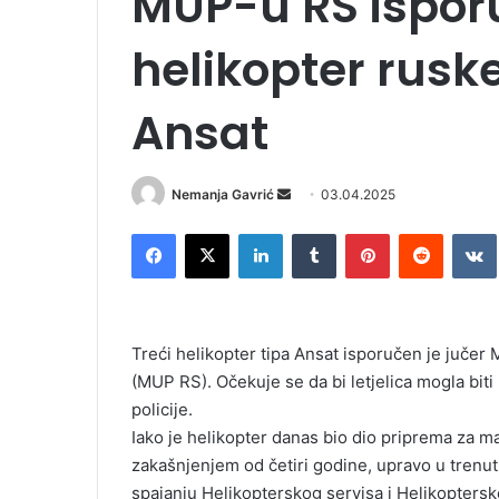
MUP-u RS isporu
helikopter rusk
Ansat
Nemanja Gavrić
S
03.04.2025
e
Facebook
X
LinkedIn
Tumblr
Pinterest
Reddit
VK
n
d
a
n
Treći helikopter tipa Ansat isporučen je jučer
e
(MUP RS). Očekuje se da bi letjelica mogla bit
m
policije.
a
i
Iako je helikopter danas bio dio priprema za mani
l
zakašnjenjem od četiri godine, upravo u trenu
spajanju Helikopterskog servisa i Helikopters