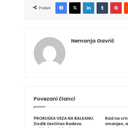
Facebook
X
LinkedIn
Tumblr
Pinterest
Podijeli
Nemanja Gavrić
Povezani članci
PRORUSKA VEZA NA BALKANU:
Rad na crn
Dodik čestitao Radevu
smanjen, al