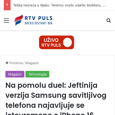
Teška nesreća u Ilijašu: Teretno vozilo udarilo biciklistu, 75-godišnjak zadržan u bolnici
Izbornik
Pr
Početna
/
Magazin
Magazin
Tehnologija
Na pomolu duel: Jeftinija
verzija Samsung savitljivog
telefona najavljuje se