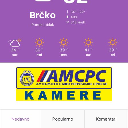
Brčko
34º - 22º
40%
3.18 km/h
Poneki oblak
34
36
39
41
39
℃
℃
℃
℃
℃
sub
ned
pon
uto
sri
Nedavno
Popularno
Komentari