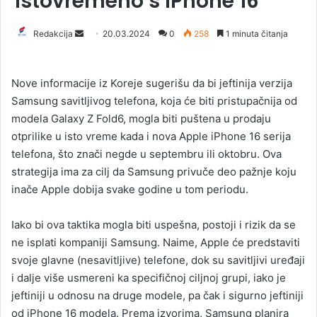
istovremeno s iPhone 16
Redakcija
S
20.03.2024
0
258
1 minuta čitanja
e
n
Nove informacije iz Koreje sugerišu da bi jeftinija verzija
d
Samsung savitljivog telefona, koja će biti pristupačnija od
a
modela Galaxy Z Fold6, mogla biti puštena u prodaju
n
otprilike u isto vreme kada i nova Apple iPhone 16 serija
e
telefona, što znači negde u septembru ili oktobru. Ova
m
a
strategija ima za cilj da Samsung privuče deo pažnje koju
i
inače Apple dobija svake godine u tom periodu.
l
Iako bi ova taktika mogla biti uspešna, postoji i rizik da se
ne isplati kompaniji Samsung. Naime, Apple će predstaviti
svoje glavne (nesavitljive) telefone, dok su savitljivi uređaji
i dalje više usmereni ka specifičnoj ciljnoj grupi, iako je
jeftiniji u odnosu na druge modele, pa čak i sigurno jeftiniji
od iPhone 16 modela. Prema izvorima, Samsung planira