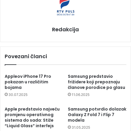
Redakcija
Povezani članci
Appleov iPhone 17 Pro
Samsung predstavio
pokazan u različitim
frižidere koji prepoznaju
bojama
članove porodice po glasu
30.07.2025
11.06.2025
Apple predstavio najveću
Samsung potvrdio dolazak
promjenu operativnog
Galaxy Z Fold 7 i Flip 7
sistema do sada: Stiže
modela
“Liquid Glass” interfejs
31.05.2025