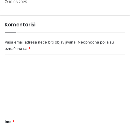
10.06.2025
Komentariši
Vaša email adresa neće biti objavljivana.
Neophodna polja su
označena sa
*
K
o
m
e
n
t
a
r
Ime
*
*