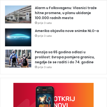
Alarm u Folksvagenu: Vlasnici traže
hitne promene, u planu ukidanje
100.000 radnih mesta
prije 3 sata
Amerika objavila nove snimke NLO-a
prije 3 sata
Penzija sa 65 godina odlazi u
prošlost: Evropa pomjera granicu,
negdje će se raditi i do 74. godine
prije 3 sata