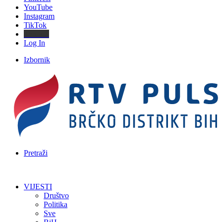
YouTube
Instagram
TikTok
Threads
Log In
Izbornik
Pretraži
VIJESTI
Društvo
Politika
Sve