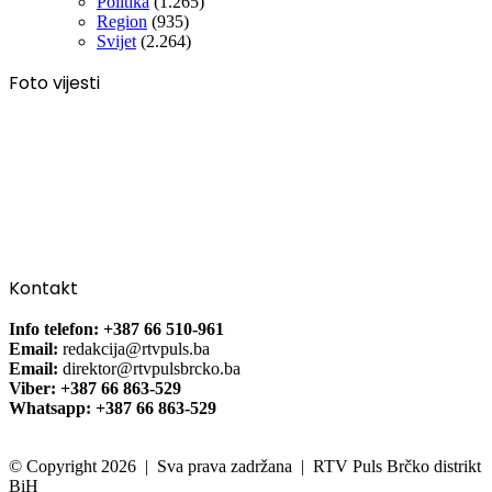
Politika
(1.265)
Region
(935)
Svijet
(2.264)
Foto vijesti
Kontakt
Info telefon: +387 66 510-961
Email:
redakcija@rtvpuls.ba
Email:
direktor@rtvpulsbrcko.ba
Viber: +387 66 863-529
Whatsapp: +387 66 863-529
© Copyright 2026 | Sva prava zadržana | RTV Puls Brčko distrikt
BiH