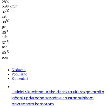
28%
5.98 km/h
℃
32
čet
℃
38
pet
℃
36
sub
℃
37
ned
℃
40
pon
Nedavno
Popularno
Komentari
Čelnici Skupštine Brčko distrikta BiH razgovarali o
jačanju privredne saradnje sa Istanbulskom
privrednom komorom