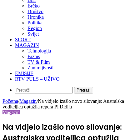
BiH
Brčko
Društvo
Hronika
Politika
Region
Svijet
SPORT
MAGAZIN
Tehnologija
Biznis
TV & Film
Zanimljivosti
EMISIJE
RTV PULS – UŽIVO
Pretraži
Početna
/
Magazin
/
Na vidjelo izašlo novo silovanje: Australska
voditeljica optužila repera Pi Didija
Magazin
Na vidjelo izašlo novo silovanje:
Australska voditeljica optužila