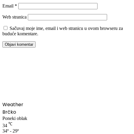
Email
*
Web stranica
Sačuvaj moje ime, email i web stranicu u ovom browseru za
buduće komentare.
00:00
Weather
Brčko
Poneki oblak
℃
34
34º - 29º