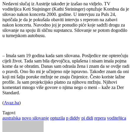
Nedavni slučaj iz Austrije također je izašao na vidjelo. TV
voditeljica Keti Stajninger (Kathi Steininger) optužuje Kombsa da je
silovao nakon koncerta 2000. godine. U intervjuu za Puls 24,
ispričala je da je pokušala obaviti intervju s reperom na zabavi
nakon koncerta. Navodno joj je ponudio piće koje sadrži drogu za
silovanje na spoju ili sličnu supstancu. Silovanje se potom dogodilo
u turnejskom autobusu.
– Imala sam 19 godina kada sam silovana. Posljedice me opterećuju
cijeli život. Tada sam bila djevojčica, uplašena i nisam imala pojma
kome da se obratim. Danas sam odrasla žena i znam da se ovdje radi
o pravdi. Ono što mi je učinjeno nije ispravno. Također znam da oni
koji mi šalju poruke mržnje ne znaju činjenice. Često koriste lažne
profile. Ja sam projekcijsko platno za njihovu mržnju. Njihovi
komentari mnogo više govore o njima nego o meni – kaže za Der
Standard.
(
Avaz.ba
)
Tagovi
australska
novo silovanje
optuzila
p diddy
pi didi
repera
voditeljica