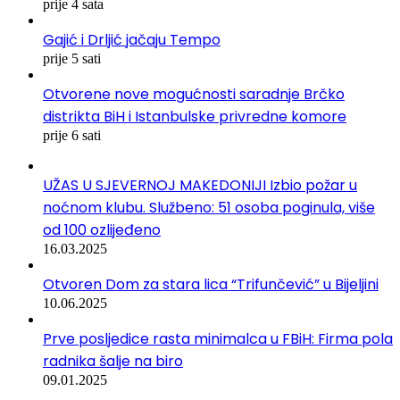
prije 4 sata
Gajić i Drljić jačaju Tempo
prije 5 sati
Otvorene nove mogućnosti saradnje Brčko
distrikta BiH i Istanbulske privredne komore
prije 6 sati
UŽAS U SJEVERNOJ MAKEDONIJI Izbio požar u
noćnom klubu. Službeno: 51 osoba poginula, više
od 100 ozlijeđeno
16.03.2025
Otvoren Dom za stara lica “Trifunčević” u Bijeljini
10.06.2025
Prve posljedice rasta minimalca u FBiH: Firma pola
radnika šalje na biro
09.01.2025