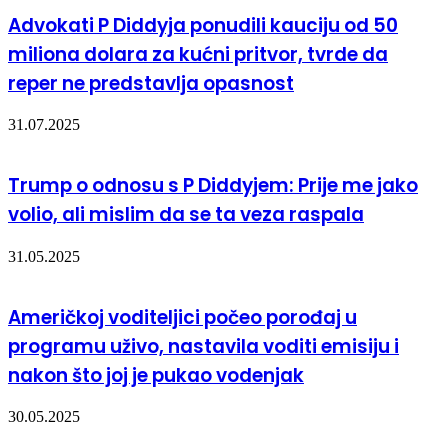
Advokati P Diddyja ponudili kauciju od 50
miliona dolara za kućni pritvor, tvrde da
reper ne predstavlja opasnost
31.07.2025
Trump o odnosu s P Diddyjem: Prije me jako
volio, ali mislim da se ta veza raspala
31.05.2025
Američkoj voditeljici počeo porođaj u
programu uživo, nastavila voditi emisiju i
nakon što joj je pukao vodenjak
30.05.2025