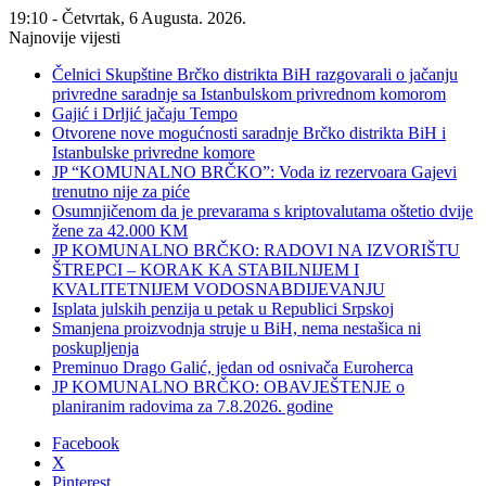
19:10 - Četvrtak, 6 Augusta. 2026.
Najnovije vijesti
Čelnici Skupštine Brčko distrikta BiH razgovarali o jačanju
privredne saradnje sa Istanbulskom privrednom komorom
Gajić i Drljić jačaju Tempo
Otvorene nove mogućnosti saradnje Brčko distrikta BiH i
Istanbulske privredne komore
JP “KOMUNALNO BRČKO”: Voda iz rezervoara Gajevi
trenutno nije za piće
Osumnjičenom da je prevarama s kriptovalutama oštetio dvije
žene za 42.000 KM
JP KOMUNALNO BRČKO: RADOVI NA IZVORIŠTU
ŠTREPCI – KORAK KA STABILNIJEM I
KVALITETNIJEM VODOSNABDIJEVANJU
Isplata julskih penzija u petak u Republici Srpskoj
Smanjena proizvodnja struje u BiH, nema nestašica ni
poskupljenja
Preminuo Drago Galić, jedan od osnivača Euroherca
JP KOMUNALNO BRČKO: OBAVJEŠTENJE o
planiranim radovima za 7.8.2026. godine
Facebook
X
Pinterest