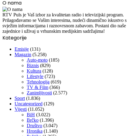
O nama
RTV Puls je Vaš izbor za kvalitetan radio i televizijski program.
Prilagođavamo se Vašim interesima, nudeći dinamično iskustvo s
svježim informacijama i raznovrsnom zabavom. Postani dio naše
zajednice i uživaj u vrhunskim medijskim sadržajima!
Kategorije
Emisije
(131)
Magazin
(5.258)
Auto-moto
(185)
Biznis
(829)
Kultura
(128)
Lifestyle
(723)
Tehnologija
(619)
TV & Film
(366)
Zanimljivosti
(2.577)
Sport
(1.836)
Uncategorized
(129)
Vijesti
(11.052)
BiH
(3.022)
Brčko
(1.396)
Društvo
(3.047)
Hronika
(1.140)