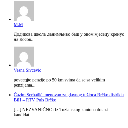
М.М
Додикова школа ,занимљиво баш у овом мјесецу кренуо
на Косов...
Vesna Sivcevic
povecqjte penzije po 50 km svima da se sa velikim
penzijama...
Ćazim Serhatlić imenovan za glavnog tužioca Brčko distrikta
BiH – RTV Puls Brčko
[…] NEZVANIČNO: Iz Tuzlanskog kantona dolazi
kandidat...