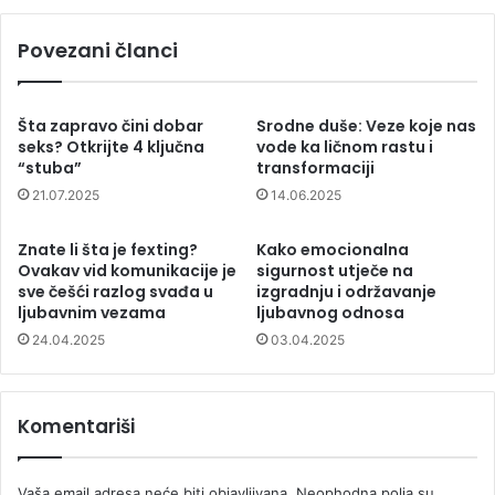
Povezani članci
Šta zapravo čini dobar
Srodne duše: Veze koje nas
seks? Otkrijte 4 ključna
vode ka ličnom rastu i
“stuba”
transformaciji
21.07.2025
14.06.2025
Znate li šta je fexting?
Kako emocionalna
Ovakav vid komunikacije je
sigurnost utječe na
sve češći razlog svađa u
izgradnju i održavanje
ljubavnim vezama
ljubavnog odnosa
24.04.2025
03.04.2025
Komentariši
Vaša email adresa neće biti objavljivana.
Neophodna polja su