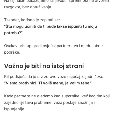
Na taj način pokazujemo ranjivost i spremnost na otvoren
razgovor, bez optuživanja.
Također, korisno je zapitati se:
“Šta mogu učiniti da ti bude lakše ispuniti tu moju
potrebu?”
Ovakav pristup gradi osjećaj partnerstva i međusobne
podrške.
Važno je biti na istoj strani
Ril podsjeća da je srž zdrave veze osjećaj zajedništva:
“Nismo protivnici. Ti voliš mene, ja volim tebe.”
Kada partnere ne gledamo kao suparnike, već kao tim koji
zajedno rješava probleme, veza postaje snažnija i
ispunjenija.