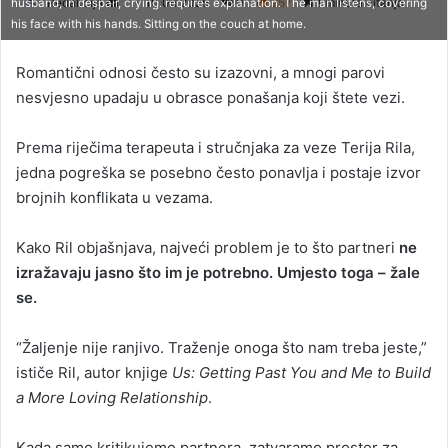
Redakcija
S
10.06.2025
0
257
1 minuta čitanja
husband, in despair, crying. requires explanation. The man listens, covering
his face with his hands. Sitting on the couch at home.
e
n
Romantični odnosi često su izazovni, a mnogi parovi
d
nesvjesno upadaju u obrasce ponašanja koji štete vezi.
a
n
Prema riječima terapeuta i stručnjaka za veze Terija Rila,
e
jedna pogreška se posebno često ponavlja i postaje izvor
m
a
brojnih konflikata u vezama.
i
l
Kako Ril objašnjava, najveći problem je to što partneri
ne
izražavaju jasno što im je potrebno. Umjesto toga – žale
se.
“Žaljenje nije ranjivo. Traženje onoga što nam treba jeste,”
ističe Ril, autor knjige
Us: Getting Past You and Me to Build
a More Loving Relationship
.
Kada samo kritikujemo partnera, zatvaramo prostor za