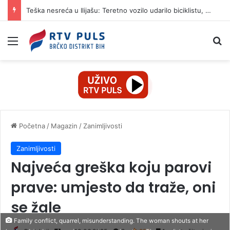
Teška nesreća u Ilijašu: Teretno vozilo udarilo biciklistu, 75-godišnjak zadržan u bolnici
Izbornik
Pr
Početna
/
Magazin
/
Zanimljivosti
Zanimljivosti
Najveća greška koju parovi
prave: umjesto da traže, oni
se žale
Family conflict, quarrel, misunderstanding. The woman shouts at her