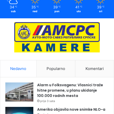
34
35
39
41
39
℃
℃
℃
℃
℃
sub
ned
pon
uto
sri
Nedavno
Popularno
Komentari
Alarm u Folksvagenu: Vlasnici traže
hitne promene, u planu ukidanje
100.000 radnih mesta
prije 3 sata
Amerika objavila nove snimke NLO-a