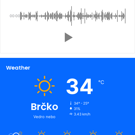
00:00
Weather
34
℃
Brčko
34º - 25º
31%
3.43 km/h
Vedro nebo