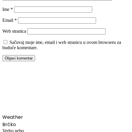
Ime
*
Email
*
Web stranica
Sačuvaj moje ime, email i web stranicu u ovom browseru za
buduće komentare.
00:00
Weather
Brčko
Vedro nebo