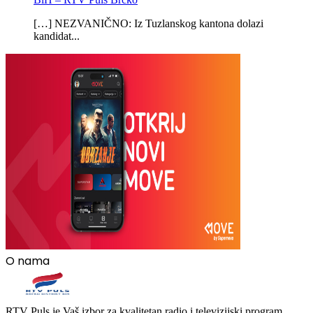
[…] NEZVANIČNO: Iz Tuzlanskog kantona dolazi
kandidat...
O nama
RTV Puls je Vaš izbor za kvalitetan radio i televizijski program.