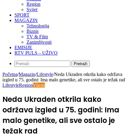
Region
Svijet
SPORT
MAGAZIN
Tehnologija
Biznis
TV & Film
Zanimljivosti
EMISIJE
RTV PULS – UŽIVO
Pretraži
Početna
/
Magazin
/
Lifestyle
/
Neda Ukraden otkrila kako održava
izgled u 75. godini: Ima malo genetike, ali sve ostalo je težak rad
Lifestyle
Region
Vijesti
Neda Ukraden otkrila kako
održava izgled u 75. godini: Ima
malo genetike, ali sve ostalo je
težak rad