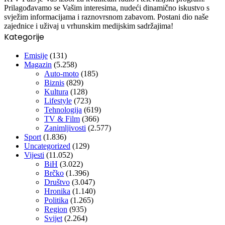
Prilagođavamo se Vašim interesima, nudeći dinamično iskustvo s
svježim informacijama i raznovrsnom zabavom. Postani dio naše
zajednice i uživaj u vrhunskim medijskim sadržajima!
Kategorije
Emisije
(131)
Magazin
(5.258)
Auto-moto
(185)
Biznis
(829)
Kultura
(128)
Lifestyle
(723)
Tehnologija
(619)
TV & Film
(366)
Zanimljivosti
(2.577)
Sport
(1.836)
Uncategorized
(129)
Vijesti
(11.052)
BiH
(3.022)
Brčko
(1.396)
Društvo
(3.047)
Hronika
(1.140)
Politika
(1.265)
Region
(935)
Svijet
(2.264)