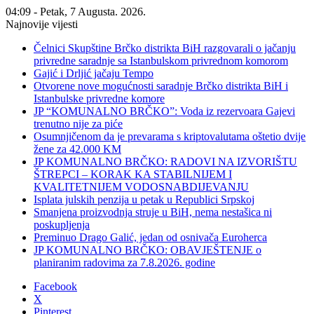
04:09 - Petak, 7 Augusta. 2026.
Najnovije vijesti
Čelnici Skupštine Brčko distrikta BiH razgovarali o jačanju
privredne saradnje sa Istanbulskom privrednom komorom
Gajić i Drljić jačaju Tempo
Otvorene nove mogućnosti saradnje Brčko distrikta BiH i
Istanbulske privredne komore
JP “KOMUNALNO BRČKO”: Voda iz rezervoara Gajevi
trenutno nije za piće
Osumnjičenom da je prevarama s kriptovalutama oštetio dvije
žene za 42.000 KM
JP KOMUNALNO BRČKO: RADOVI NA IZVORIŠTU
ŠTREPCI – KORAK KA STABILNIJEM I
KVALITETNIJEM VODOSNABDIJEVANJU
Isplata julskih penzija u petak u Republici Srpskoj
Smanjena proizvodnja struje u BiH, nema nestašica ni
poskupljenja
Preminuo Drago Galić, jedan od osnivača Euroherca
JP KOMUNALNO BRČKO: OBAVJEŠTENJE o
planiranim radovima za 7.8.2026. godine
Facebook
X
Pinterest