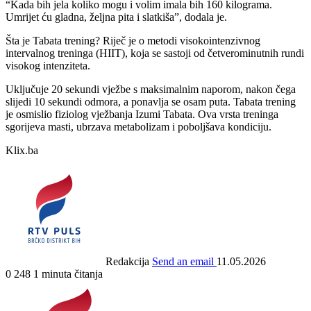
“Kada bih jela koliko mogu i volim imala bih 160 kilograma.
Umrijet ću gladna, željna pita i slatkiša”, dodala je.
Šta je Tabata trening? Riječ je o metodi visokointenzivnog
intervalnog treninga (HIIT), koja se sastoji od četverominutnih rundi
visokog intenziteta.
Uključuje 20 sekundi vježbe s maksimalnim naporom, nakon čega
slijedi 10 sekundi odmora, a ponavlja se osam puta. Tabata trening
je osmislio fiziolog vježbanja Izumi Tabata. Ova vrsta treninga
sgorijeva masti, ubrzava metabolizam i poboljšava kondiciju.
Klix.ba
Redakcija
Send an email
11.05.2026
0
248
1 minuta čitanja