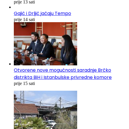
prije 13 sati
Gajić i Drljić jačaju Tempo
prije 14 sati
Otvorene nove mogućnosti saradnje Brčko
distrikta BiH i Istanbulske privredne komore
prije 15 sati