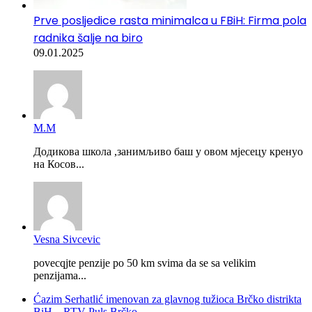
Prve posljedice rasta minimalca u FBiH: Firma pola
radnika šalje na biro
09.01.2025
М.М
Додикова школа ,занимљиво баш у овом мјесецу кренуо
на Косов...
Vesna Sivcevic
povecqjte penzije po 50 km svima da se sa velikim
penzijama...
Ćazim Serhatlić imenovan za glavnog tužioca Brčko distrikta
BiH – RTV Puls Brčko