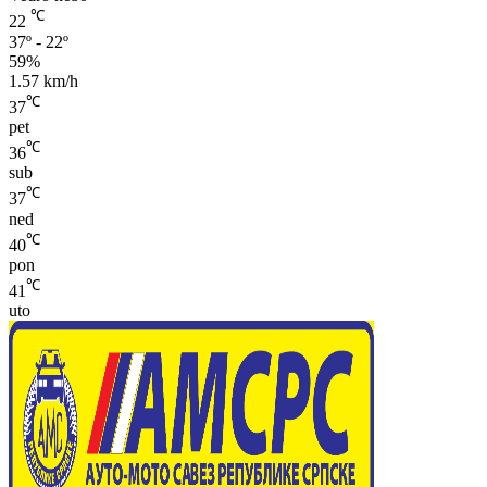
℃
22
37º - 22º
59%
1.57 km/h
℃
37
pet
℃
36
sub
℃
37
ned
℃
40
pon
℃
41
uto