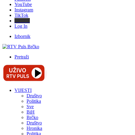
YouTube
Instagram
TikTok
Threads
Log In
Izbornik
Pretraži
VIJESTI
Društvo
Politika
Sve
BiH
Brčko
Društvo
Hronika
Politika