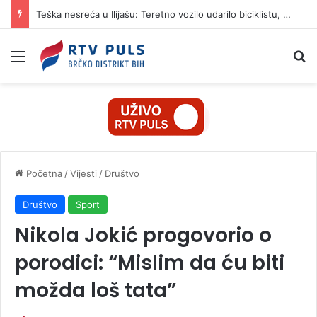
Teška nesreća u Ilijašu: Teretno vozilo udarilo biciklistu, 75-godišnjak zadržan u bolnici
Izbornik
Pr
Početna
/
Vijesti
/
Društvo
Društvo
Sport
Nikola Jokić progovorio o
porodici: “Mislim da ću biti
možda loš tata”