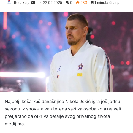
Redakcija
S
22.02.2025
0
233
1 minuta čitanja
e
n
d
a
n
e
m
a
i
l
Najbolji košarkaš današnjice Nikola Jokić igra još jednu
sezonu iz snova, a van terena važi za osoba koja ne veli
pretjerano da otkriva detalje svog privatnog života
medijima.