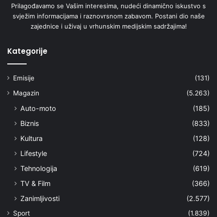
Prilagođavamo se Vašim interesima, nudeći dinamično iskustvo s
svježim informacijama i raznovrsnom zabavom. Postani dio naše
zajednice i uživaj u vrhunskim medijskim sadržajima!
Kategorije
Emisije
(131)
Magazin
(5.263)
Auto-moto
(185)
Biznis
(833)
Kultura
(128)
Lifestyle
(724)
Tehnologija
(619)
TV & Film
(366)
Zanimljivosti
(2.577)
Sport
(1.839)