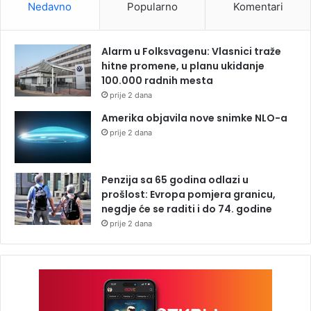
Nedavno
Popularno
Komentari
Alarm u Folksvagenu: Vlasnici traže
hitne promene, u planu ukidanje
100.000 radnih mesta
prije 2 dana
Amerika objavila nove snimke NLO-a
prije 2 dana
Penzija sa 65 godina odlazi u
prošlost: Evropa pomjera granicu,
negdje će se raditi i do 74. godine
prije 2 dana