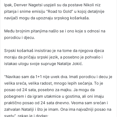
Ipak, Denver Nagetsi uspjeli su da postave Nikoli niz
pitanja i snime emisiju “Road to Gold” u kojoj detaljnije
navijači mogu da upoznaju srpskog košarkaša.
Među brojnim pitanjima našlo se i ono koje s odnosi na
porodicu i djecu.
Srpski košarkaš insistirao je na tome da njegova djeca
moraju da pričaju srpski jezik, a posebno je pohvalio i
istakao ulogu svoje supruge Natalije Jokić.
“Navikao sam da 1+1 nije uvek dva. Imati porodicu i decu je
velika sreća, velika radost, mnogo lepih sećanja. To je
posao od 24 sata, posebno za majku. Ja mogu da
pobegnem i da igram utakmice u gostima, ali oni imaju
praktično posao od 24 sata dnevno. Veoma sam srećan i
zahvalan Nataliji i što je imam. Ona ima najvažniji posao na
svetu”, rekao je i dodao: