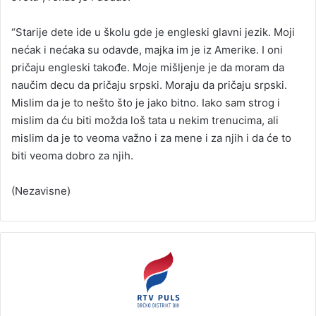
“Starije dete ide u školu gde je engleski glavni jezik. Moji
nećak i nećaka su odavde, majka im je iz Amerike. I oni
pričaju engleski takođe. Moje mišljenje je da moram da
naučim decu da pričaju srpski. Moraju da pričaju srpski.
Mislim da je to nešto što je jako bitno. Iako sam strog i
mislim da ću biti možda loš tata u nekim trenucima, ali
mislim da je to veoma važno i za mene i za njih i da će to
biti veoma dobro za njih.
(Nezavisne)