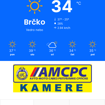
34
℃
Brčko
37º - 25º
28%
2.94 km/h
Vedro nebo
37
39
36
34
35
℃
℃
℃
℃
℃
pon
uto
sri
čet
pet