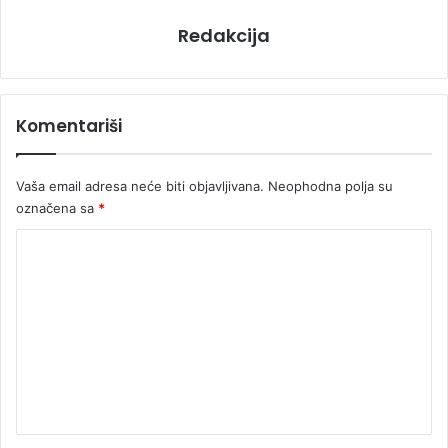
Redakcija
Komentariši
Vaša email adresa neće biti objavljivana.
Neophodna polja su
označena sa
*
K
o
m
e
n
t
a