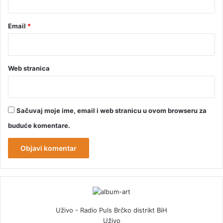
Email
*
Web stranica
Sačuvaj moje ime, email i web stranicu u ovom browseru za
buduće komentare.
Uživo - Radio Puls Brčko distrikt BiH
Uživo