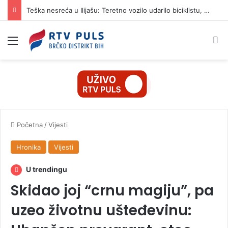
Teška nesreća u Ilijašu: Teretno vozilo udarilo biciklistu, 75-godišnjak zadržan u bolnici
Izbornik
Pr
Početna
/
Vijesti
Hronika
Vijesti
U trendingu
Skidao joj “crnu magiju”, pa
uzeo životnu ušteđevinu: