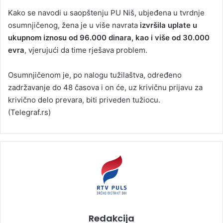
Kako se navodi u saopštenju PU Niš, ubjeđena u tvrdnje
osumnjičenog, žena je u više navrata
izvršila uplate u
ukupnom iznosu od 96.000 dinara, kao i više od 30.000
evra
, vjerujući da time rješava problem.
Osumnjičenom je, po nalogu tužilaštva, određeno
zadržavanje do 48 časova i on će, uz krivičnu prijavu za
krivično delo prevara, biti priveden tužiocu.
(Telegraf.rs)
Redakcija