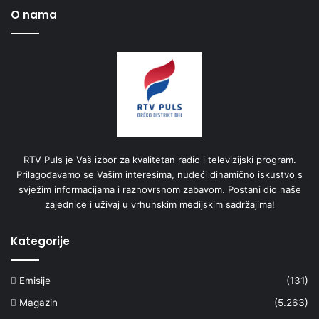
O nama
RTV Puls je Vaš izbor za kvalitetan radio i televizijski program.
Prilagođavamo se Vašim interesima, nudeći dinamično iskustvo s
svježim informacijama i raznovrsnom zabavom. Postani dio naše
zajednice i uživaj u vrhunskim medijskim sadržajima!
Kategorije
Emisije
(131)
Magazin
(5.263)