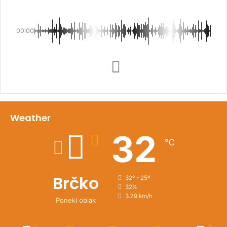
00:00
Weather
32
℃
Brčko
32º - 25º
32%
3.79 km/h
Poneki oblak