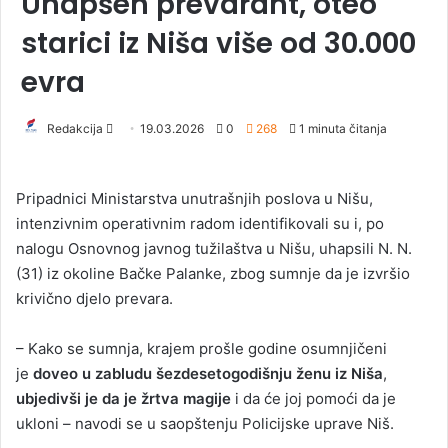
Uhapšen prevarant, oteo
starici iz Niša više od 30.000
evra
Redakcija
S
19.03.2026
0
268
1 minuta čitanja
e
n
Pripadnici Ministarstva unutrašnjih poslova u Nišu,
d
intenzivnim operativnim radom identifikovali su i, po
a
nalogu Osnovnog javnog tužilaštva u Nišu, uhapsili N. N.
n
(31) iz okoline Bačke Palanke, zbog sumnje da je izvršio
e
krivično djelo prevara.
m
a
i
– Kako se sumnja, krajem prošle godine osumnjičeni
l
je
doveo u zabludu šezdesetogodišnju ženu iz Niša
,
ubjedivši je da je žrtva magije
i da će joj pomoći da je
ukloni – navodi se u saopštenju Policijske uprave Niš.