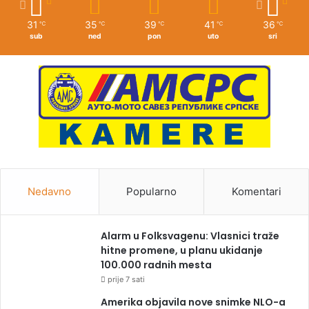
31
35
39
41
36
℃
℃
℃
℃
℃
sub
ned
pon
uto
sri
Nedavno
Popularno
Komentari
Alarm u Folksvagenu: Vlasnici traže
hitne promene, u planu ukidanje
100.000 radnih mesta
prije 7 sati
Amerika objavila nove snimke NLO-a