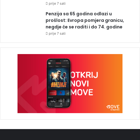
prije 7 sati
Penzija sa 65 godina odlazi u
prošlost: Evropa pomjera granicu,
negdje će se raditi i do 74. godine
prije 7 sati