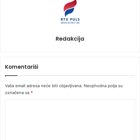
Redakcija
Komentariši
Vaša email adresa neće biti objavljivana.
Neophodna polja su
označena sa
*
K
o
m
e