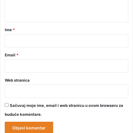
n
t
a
r
Ime
*
*
Email
*
Web stranica
Sačuvaj moje ime, email i web stranicu u ovom browseru za
buduće komentare.