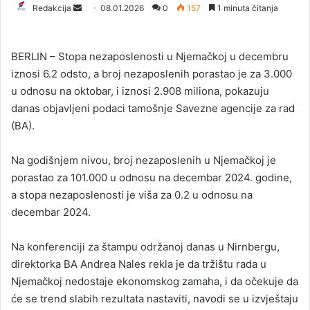
Redakcija
S
08.01.2026
0
157
1 minuta čitanja
e
n
​BERLIN – Stopa nezaposlenosti u Njemačkoj u decembru
d
iznosi 6.2 odsto, a broj nezaposlenih porastao je za 3.000
a
u odnosu na oktobar, i iznosi 2.908 miliona, pokazuju
n
danas objavljeni podaci tamošnje Savezne agencije za rad
e
(BA).
m
a
i
Na godišnjem nivou, broj nezaposlenih u Njemačkoj je
l
porastao za 101.000 u odnosu na decembar 2024. godine,
a stopa nezaposlenosti je viša za 0.2 u odnosu na
decembar 2024.
Na konferenciji za štampu održanoj danas u Nirnbergu,
direktorka BA Andrea Nales rekla je da tržištu rada u
Njemačkoj nedostaje ekonomskog zamaha, i da očekuje da
će se trend slabih rezultata nastaviti, navodi se u izvještaju