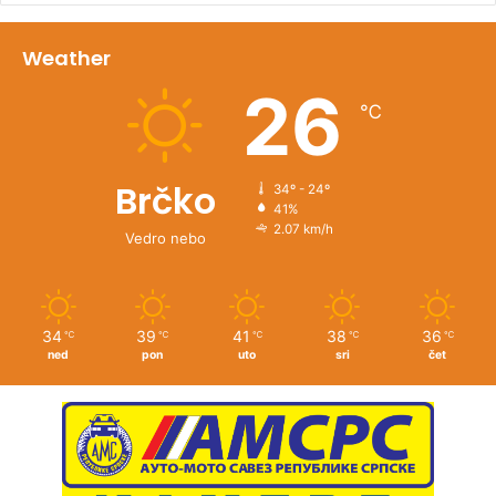
Weather
26
℃
Brčko
34º - 24º
41%
2.07 km/h
Vedro nebo
34
39
41
38
36
℃
℃
℃
℃
℃
ned
pon
uto
sri
čet