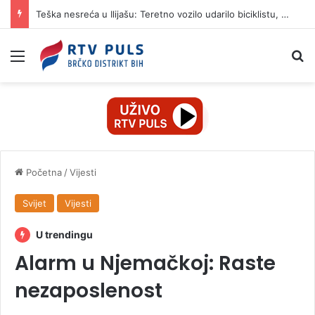
Teška nesreća u Ilijašu: Teretno vozilo udarilo biciklistu, 75-godišnjak zadržan u bolnici
Izbornik
Pr
Početna
/
Vijesti
Svijet
Vijesti
U trendingu
Alarm u Njemačkoj: Raste
nezaposlenost