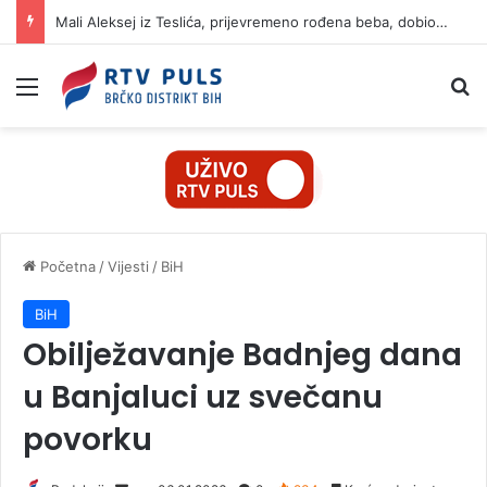
Mali Aleksej iz Teslića, prijevremeno rođena beba, dobio životnu bitku na UKC-u Srpske
Izbornik
Pr
Početna
/
Vijesti
/
BiH
BiH
Obilježavanje Badnjeg dana
u Banjaluci uz svečanu
povorku