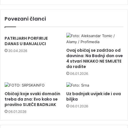
Povezani članci
PATRIJARH PORFIRIJE
DANAS U BANJALUCI
Ovaj običaj se zadržao od
20.04.2026
davnina: Na Badnji dan ove
4 stvari NIKAKO NE SMIJETE
da radite
06.01.2026
Običaji koje svaki domaćin
Uz badnjak uvijek ide i ova
treba da zna: Evo kako se
biljka
pravilno SIJEČE BADNJAK
06.01.2026
06.01.2026