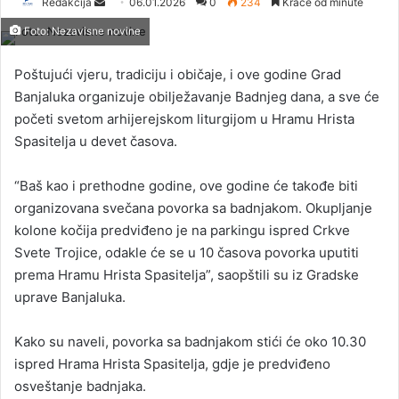
Redakcija
S
06.01.2026
0
234
Kraće od minute
e
Foto: Nezavisne novine
n
d
Poštujući vjeru, tradiciju i običaje, i ove godine Grad
a
Banjaluka organizuje obilježavanje Badnjeg dana, a sve će
n
početi svetom arhijerejskom liturgijom u Hramu Hrista
e
Spasitelja u devet časova.
m
a
“Baš kao i prethodne godine, ove godine će takođe biti
i
organizovana svečana povorka sa badnjakom. Okupljanje
l
kolone kočija predviđeno je na parkingu ispred Crkve
Svete Trojice, odakle će se u 10 časova povorka uputiti
prema Hramu Hrista Spasitelja”, saopštili su iz Gradske
uprave Banjaluka.
Kako su naveli, povorka sa badnjakom stići će oko 10.30
ispred Hrama Hrista Spasitelja, gdje je predviđeno
osveštanje badnjaka.