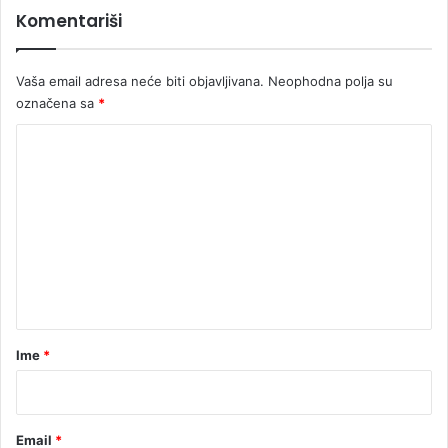
Komentariši
Vaša email adresa neće biti objavljivana.
Neophodna polja su
označena sa
*
K
o
m
e
n
t
a
r
Ime
*
*
Email
*