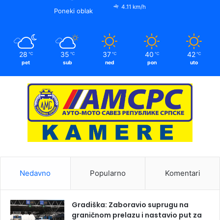
4.11 km/h
Poneki oblak
28
35
37
40
42
℃
℃
℃
℃
℃
pet
sub
ned
pon
uto
Nedavno
Popularno
Komentari
Gradiška: Zaboravio suprugu na
graničnom prelazu i nastavio put za