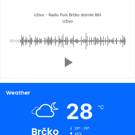
Uživo - Radio Puls Brčko distrikt BiH
Uživo
00:00
Weather
28
℃
Brčko
28º - 28º
45%