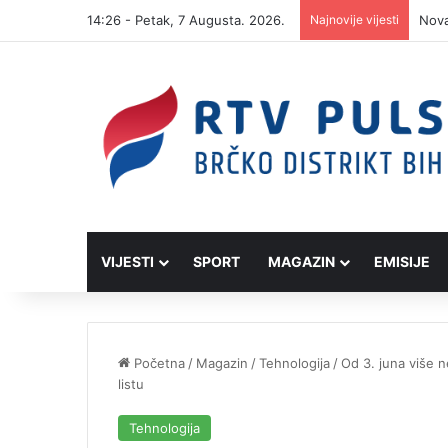
14:26 - Petak, 7 Augusta. 2026.
Najnovije vijesti
Bije
VIJESTI
SPORT
MAGAZIN
EMISIJE
Početna
/
Magazin
/
Tehnologija
/
Od 3. juna više n
listu
Tehnologija