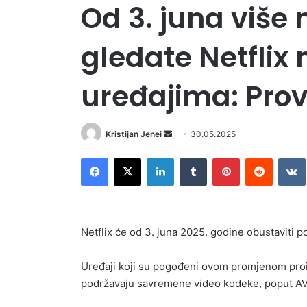
Od 3. juna više
gledate Netflix
uređajima: Provj
Kristijan Jenei
S
30.05.2025
e
Facebook
X
LinkedIn
Tumblr
Pinterest
Reddit
VK
n
d
a
n
Netflix će od 3. juna 2025. godine obustaviti 
e
m
Uređaji koji su pogođeni ovom promjenom proi
a
i
podržavaju savremene video kodeke, poput AV1,
l