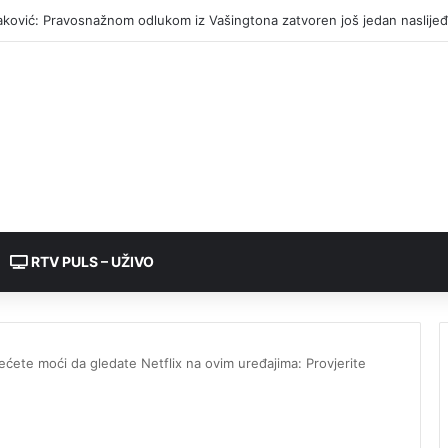
ljina: Otkrivena plantaža indijske konoplje
RTV PULS – UŽIVO
ećete moći da gledate Netflix na ovim uređajima: Provjerite