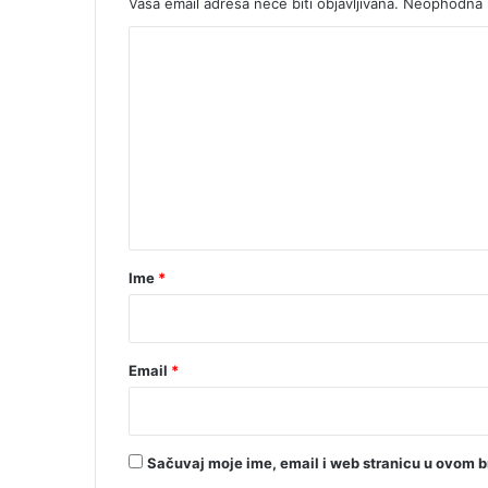
Vaša email adresa neće biti objavljivana.
Neophodna p
K
o
m
e
n
t
a
r
Ime
*
*
Email
*
Sačuvaj moje ime, email i web stranicu u ovom 