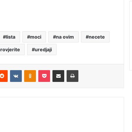
lista
moci
na ovim
necete
rovjerite
uredjaji
Reddit
VKontakte
Odnoklassniki
Pocket
Podijeli putem Emaila
Štampaj