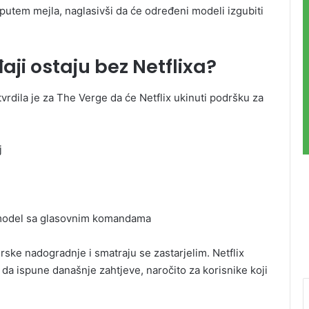
 putem mejla, naglasivši da će određeni modeli izgubiti
aji ostaju bez Netflixa?
rdila je za The Verge da će Netflix ukinuti podršku za
j
– model sa glasovnim komandama
rske nadogradnje i smatraju se zastarjelim. Netflix
a ispune današnje zahtjeve, naročito za korisnike koji