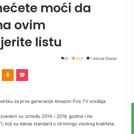
 nećete moći da
 na ovim
erite listu
0
334
1 minuta čitanja
ontakte
Odnoklassniki
Pocket
podršku za prve generacije Amazon Fire TV uređaja.
zvedeni su između 2014. i 2016. godine i ne
 koji su danas standard u strimingu visokog kvaliteta.