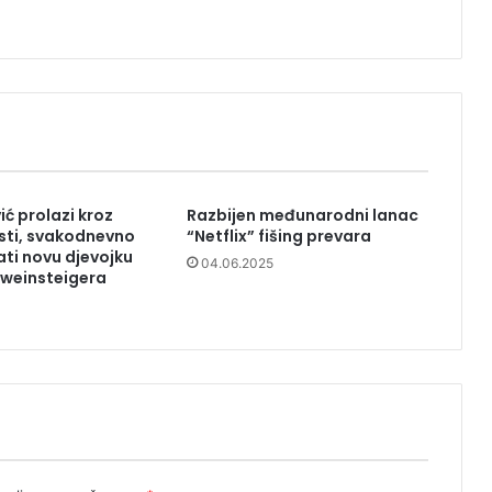
ić prolazi kroz
Razbijen međunarodni lanac
sti, svakodnevno
“Netflix” fišing prevara
ti novu djevojku
04.06.2025
hweinsteigera