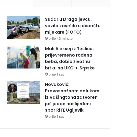
Sudar u Dragaljevcu,
vozilo završilo u dvorištu
mljekare (FOTO)
prije 43 minute
Mali Aleksej iz Teslića,
prijevremeno rođena
beba, dobio životnu
bitku na UKC-u Srpske
prije 1 sat
Novaković:
Pravosnažnom odlukom
iz Vašingtona zatvoren
još jedan naslijeđeni
spor RiTE Ugljevik
prije 1 sat