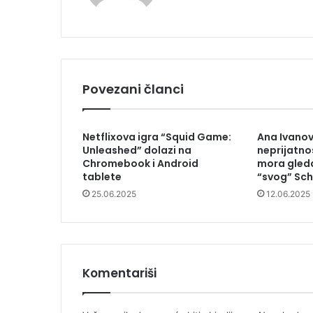
Povezani članci
Netflixova igra “Squid Game:
Ana Ivanov
Unleashed” dolazi na
neprijatno
Chromebook i Android
mora gleda
tablete
“svog” Sc
25.06.2025
12.06.2025
Komentariši