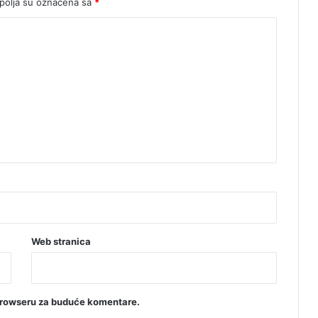
olja su označena sa
*
Web stranica
browseru za buduće komentare.