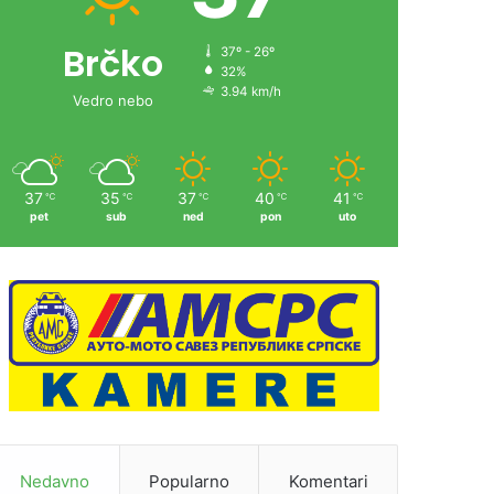
Brčko
37º - 26º
32%
3.94 km/h
Vedro nebo
37
35
37
40
41
℃
℃
℃
℃
℃
pet
sub
ned
pon
uto
Nedavno
Popularno
Komentari