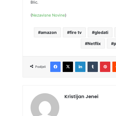
Blic.
(
Nezavisne Novine
)
amazon
fire tv
gledati
Netflix
p
Facebook
X
LinkedIn
Tumblr
Pinterest
Podijeli
Kristijan Jenei