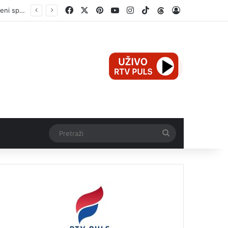
Facebook
X
Pinterest
YouTube
Instagram
TikTok
Threads
Log In
Pretraži