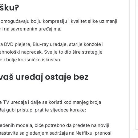
ršku?
omogućavaju bolju kompresiju i kvalitet slike uz manji
zni na savremenim uređajima.
a DVD plejerе, Blu-ray uređaje, starije konzole i
ehnološki napredak. Sve je to dio šire strategije
i bolje korisničko iskustvo.
 vaš uređaj ostaje bez
TV uređaja i dalje se koristi kod manjeg broja
đaj gubi pristup, pratite sljedeće korake:
vedenih modela, biće potrebno da pređete na noviji
 nastavite sa gledanjem sadržaja na Netflixu, prenosi