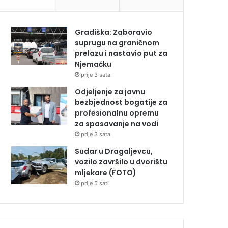
Gradiška: Zaboravio
suprugu na graničnom
prelazu i nastavio put za
Njemačku
prije 3 sata
Odjeljenje za javnu
bezbjednost bogatije za
profesionalnu opremu
za spasavanje na vodi
prije 3 sata
Sudar u Dragaljevcu,
vozilo završilo u dvorištu
mljekare (FOTO)
prije 5 sati