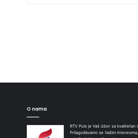
O nama
RTV Puls je Vaš izbor za kvalitetan r
Prilagođavamo se Vašim interesima,