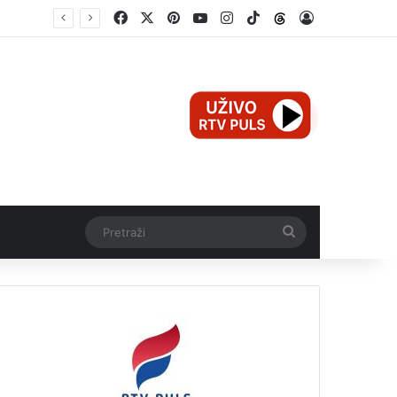
Facebook
X
Pinterest
YouTube
Instagram
TikTok
Threads
Log In
Mali Aleksej iz Teslića, prijevremeno rođena beba, dobio životnu bitku na UKC-u Srpske
Pretraži