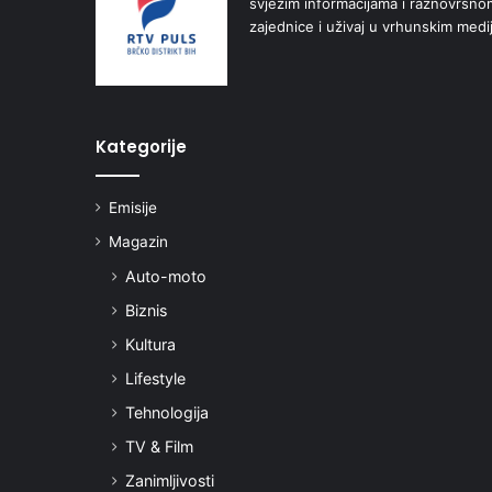
svježim informacijama i raznovrsn
zajednice i uživaj u vrhunskim medi
Kategorije
Emisije
Magazin
Auto-moto
Biznis
Kultura
Lifestyle
Tehnologija
TV & Film
Zanimljivosti