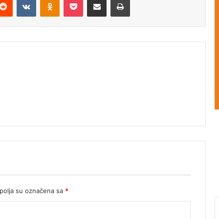
olja su označena sa
*