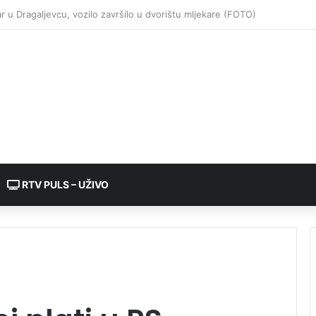
RTV PULS – UŽIVO