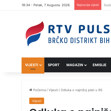
18:34 - Petak, 7 Augusta. 2026.
Najnovije vijesti
VIJESTI
SPORT
MAGAZIN
EMISIJE
Početna
/
Vijesti
/
Odluka o najnižoj plati u RS
Vijesti