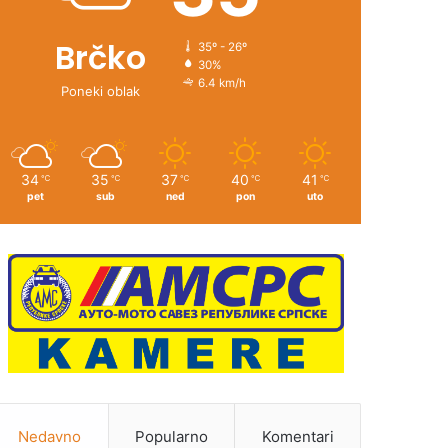
Brčko
35º - 26º
30%
6.4 km/h
Poneki oblak
34
35
37
40
41
℃
℃
℃
℃
℃
pet
sub
ned
pon
uto
Nedavno
Popularno
Komentari