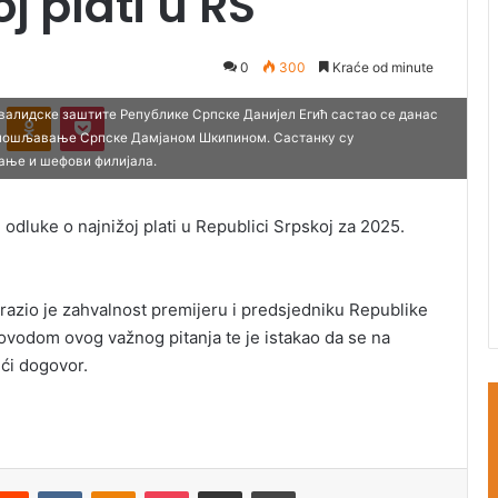
j plati u RS
0
300
Kraće od minute
ontakte
Odnoklassniki
Pocket
валидске заштите Републике Српске Данијел Егић састао се данас
апошљавање Српске Дамјаном Шкипином. Састанку су
ање и шефови филијала.
odluke o najnižoj plati u Republici Srpskoj za 2025.
zrazio je zahvalnost premijeru i predsjedniku Republike
odom ovog važnog pitanja te je istakao da se na
ići dogovor.
Reddit
VKontakte
Odnoklassniki
Pocket
Podijeli putem Emaila
Štampaj