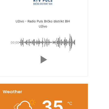
Uživo - Radio Puls Brčko distrikt BiH
Uživo
00:00
Weather
35
℃