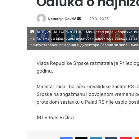
Odluka o najnižo
Nemanja Gavrić
S
29.01.2025
e
Facebook
X
LinkedIn
Tumblr
Pinterest
Reddit
VK
ПАЛЕ, 29. ЈАНУАРА /СРНА/ - Министар рада и борачко-ин
n
на Палама са вршиоцем дужности директора Завода за з
d
присуствовали помоћници директора Завода за запошљав
a
n
Vlada Republike Srpske razmatrala je Prijedlog 
e
godinu.
m
a
i
Ministar rada i boračko-invalidske zaštite RS i
l
Srpske na angažmanu i odvojenom vremenu pov
proteklom sastanku u Palati RS nije uspio post
(RTV Puls Brčko)
Facebook
X
LinkedIn
Tumblr
Pinterest