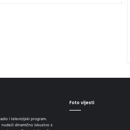
Foto vijesti
adio i televizijski program.
 nudeći dinamično iskustvo s