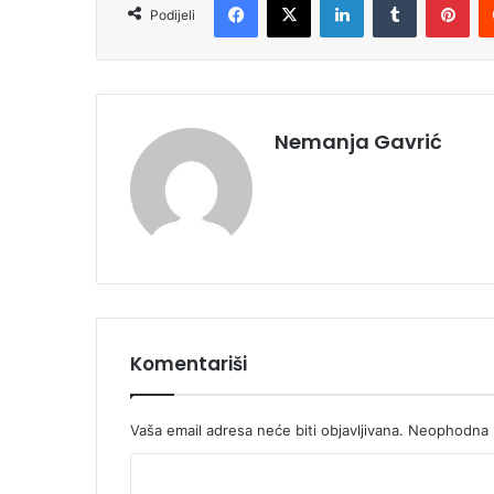
Podijeli
Nemanja Gavrić
Komentariši
Vaša email adresa neće biti objavljivana.
Neophodna p
K