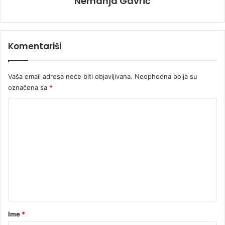
Nemanja Gavrić
Komentariši
Vaša email adresa neće biti objavljivana.
Neophodna polja su
označena sa
*
K
o
m
e
n
t
a
r
Ime
*