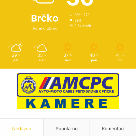
Brčko
30º - 27º
39%
2.34 km/h
Poneki oblak
29
35
37
40
41
℃
℃
℃
℃
℃
pet
sub
ned
pon
uto
Nedavno
Popularno
Komentari