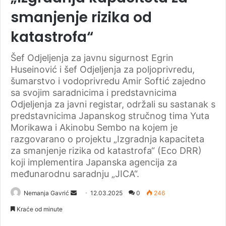
smanjenje rizika od
katastrofa“
Šef Odjeljenja za javnu sigurnost Egrin
Huseinović i šef Odjeljenja za poljoprivredu,
šumarstvo i vodoprivredu Amir Softić zajedno
sa svojim saradnicima i predstavnicima
Odjeljenja za javni registar, održali su sastanak s
predstavnicima Japanskog stručnog tima Yuta
Morikawa i Akinobu Sembo na kojem je
razgovarano o projektu „Izgradnja kapaciteta
za smanjenje rizika od katastrofa“ (Eco DRR)
koji implementira Japanska agencija za
međunarodnu saradnju „JICA“.
Nemanja Gavrić
S
12.03.2025
0
246
e
Kraće od minute
n