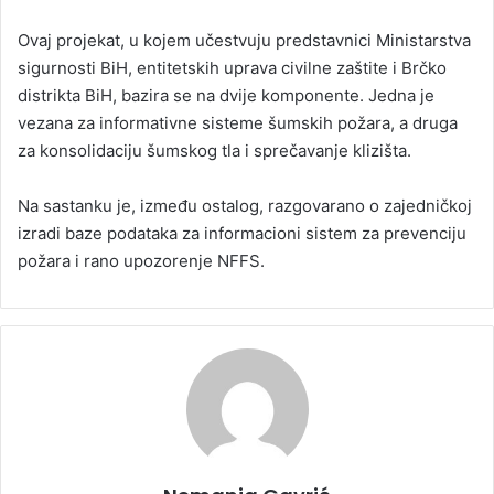
d
a
Ovaj projekat, u kojem učestvuju predstavnici Ministarstva
n
sigurnosti BiH, entitetskih uprava civilne zaštite i Brčko
e
distrikta BiH, bazira se na dvije komponente. Jedna je
m
vezana za informativne sisteme šumskih požara, a druga
a
za konsolidaciju šumskog tla i sprečavanje klizišta.
i
l
Na sastanku je, između ostalog, razgovarano o zajedničkoj
izradi baze podataka za informacioni sistem za prevenciju
požara i rano upozorenje NFFS.