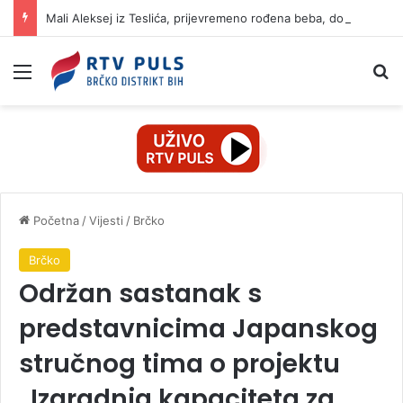
Mali Aleksej iz Teslića, prijevremeno rođena beba, dobio životnu bitku na UKC-u Srpske
Izbornik
Pr
Početna
/
Vijesti
/
Brčko
Brčko
Održan sastanak s
predstavnicima Japanskog
stručnog tima o projektu
„Izgradnja kapaciteta za