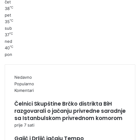
čet
℃
38
pet
℃
35
sub
℃
37
ned
℃
40
pon
Nedavno
Popularno
Komentari
Čelnici Skupštine Brčko distrikta BiH
razgovarali o jačanju privredne saradnje
sa Istanbulskom privrednom komorom
prije 7 sati
Gajić i Drljić jačaju Tempo