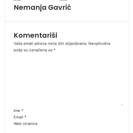
Nemanja Gavrić
Komentariši
Vaša email adresa neće biti objavljivana.
Neophodna
polja su označena sa
*
K
o
m
e
n
t
a
r
*
Ime
*
Email
*
Web stranica