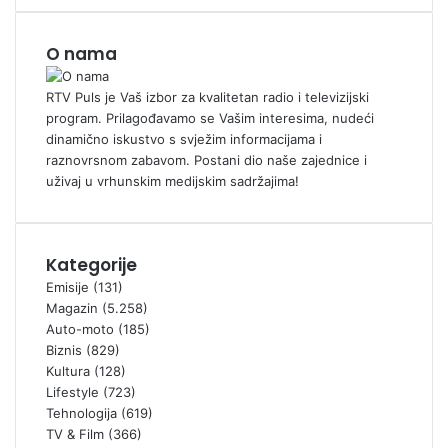
O nama
RTV Puls je Vaš izbor za kvalitetan radio i televizijski
program. Prilagođavamo se Vašim interesima, nudeći
dinamično iskustvo s svježim informacijama i
raznovrsnom zabavom. Postani dio naše zajednice i
uživaj u vrhunskim medijskim sadržajima!
Kategorije
Emisije
(131)
Magazin
(5.258)
Auto-moto
(185)
Biznis
(829)
Kultura
(128)
Lifestyle
(723)
Tehnologija
(619)
TV & Film
(366)