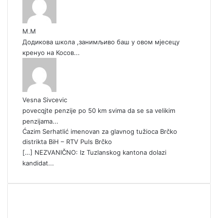
М.М
Додикова школа ,занимљиво баш у овом мјесецу
кренуо на Косов...
Vesna Sivcevic
povecqjte penzije po 50 km svima da se sa velikim
penzijama...
Ćazim Serhatlić imenovan za glavnog tužioca Brčko
distrikta BiH – RTV Puls Brčko
[…] NEZVANIČNO: Iz Tuzlanskog kantona dolazi
kandidat...