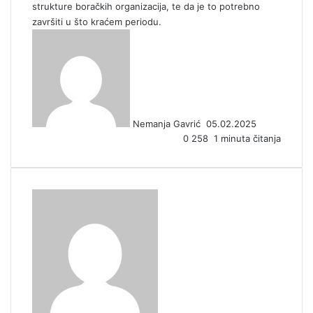
strukture boračkih organizacija, te da je to potrebno
završiti u što kraćem periodu.
S
e
n
d
a
n
Nemanja Gavrić
05.02.2025
e
0
258
1 minuta čitanja
m
a
i
l