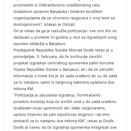
proisteklim iz Odbrambneno-otadžbinskog rata,
Gradskom upravom Banjaluka i lokalnim boračkim
organizacijama da se otvoreno razgovara o ovoj temi sa
dostojanstvom”, istakao je Ostojić.
On je rekao da ga je rastužila politizacija i sve ono što se
dešavalo u protekle tri godine u vezi sa izgradnjom ovog
spomen-obilježja u Banjaluci.
Predsjednik Republike Srpske Milorad Dodik rekao je u
ponedjeljak, 3. februara, da će institucije završiti
projekat izgradnje centralnog spomenika palim borcima
Vojske Republike Srpske u Banjaluci, ali i da će zatražiti
informaciju o tome šta je do sada urađeno jer su do sada
za tu namjenu samo iz njegovog kabineta uplaćena dva
miliona KM.
“Politizacija je zaustavila izgradnju. Formiraćemo
posebnu komisiju koja će izvršiti uvid u do sada urađeno.
Izražavam svoju spremnost da i dalje razgovaramo,
uprkos činjenici da sam ispoštovao dogovor i da smo
prebacili za tu namjenu dva miliona KM”, rekao je Dodik.
Dodik je naveo da će izgradnja spomenika integrisati sve