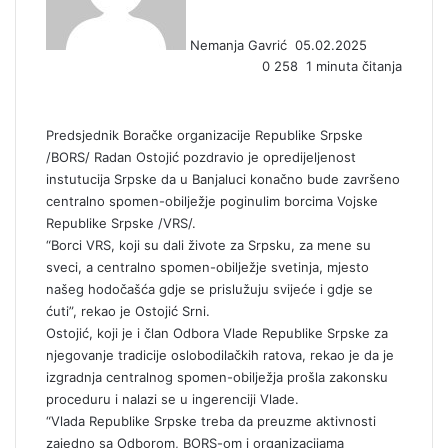
a
n
Nemanja Gavrić
05.02.2025
e
0
258
1 minuta čitanja
m
a
i
l
Predsjednik Boračke organizacije Republike Srpske
/BORS/ Radan Ostojić pozdravio je opredijeljenost
instutucija Srpske da u Banjaluci konačno bude završeno
centralno spomen-obilježje poginulim borcima Vojske
Republike Srpske /VRS/.
“Borci VRS, koji su dali živote za Srpsku, za mene su
sveci, a centralno spomen-obilježje svetinja, mjesto
našeg hodočašća gdje se prislužuju svijeće i gdje se
ćuti”, rekao je Ostojić Srni.
Ostojić, koji je i član Odbora Vlade Republike Srpske za
njegovanje tradicije oslobodilačkih ratova, rekao je da je
izgradnja centralnog spomen-obilježja prošla zakonsku
proceduru i nalazi se u ingerenciji Vlade.
“Vlada Republike Srpske treba da preuzme aktivnosti
zajedno sa Odborom, BORS-om i organizacijama