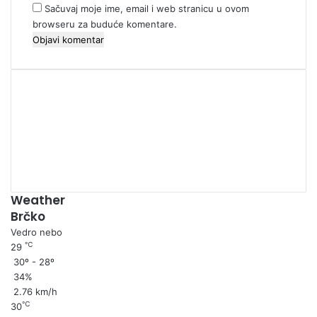
Sačuvaj moje ime, email i web stranicu u ovom
browseru za buduće komentare.
00:00
Weather
Brčko
Vedro nebo
℃
29
30º - 28º
34%
2.76 km/h
℃
30