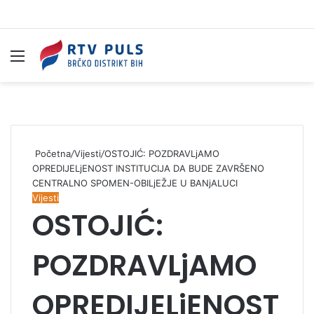
Izbornik
Pr
Početna
/
Vijesti
/
OSTOJIĆ: POZDRAVLjAMO
OPREDIJELjENOST INSTITUCIJA DA BUDE ZAVRŠENO
CENTRALNO SPOMEN-OBILjEŽJE U BANjALUCI
Vijesti
OSTOJIĆ:
POZDRAVLjAMO
OPREDIJELjENOST