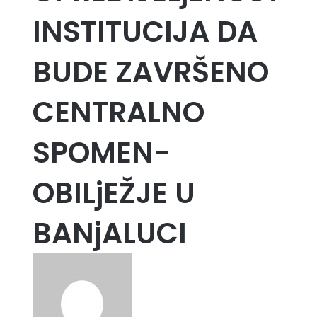
INSTITUCIJA DA
BUDE ZAVRŠENO
CENTRALNO
SPOMEN-
OBILjEŽJE U
BANjALUCI
S
e
n
d