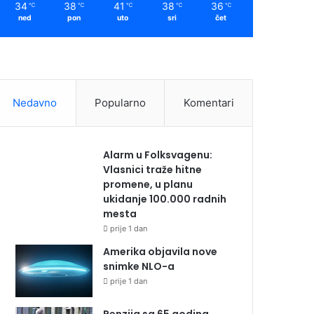
34
38
41
38
36
℃
℃
℃
℃
℃
ned
pon
uto
sri
čet
Nedavno
Popularno
Komentari
Alarm u Folksvagenu:
Vlasnici traže hitne
promene, u planu
ukidanje 100.000 radnih
mesta
prije 1 dan
Amerika objavila nove
snimke NLO-a
prije 1 dan