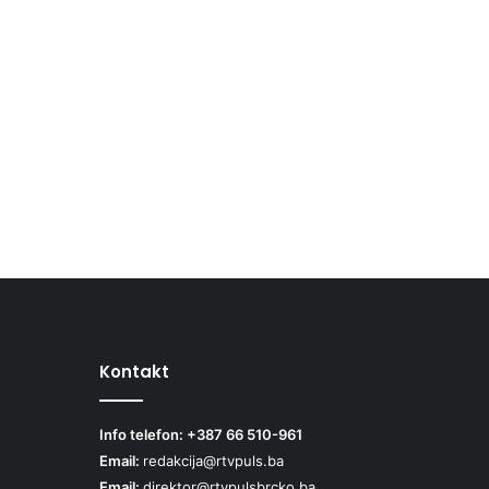
Kontakt
Info telefon: +387 66 510-961
Email:
redakcija@rtvpuls.ba
Email:
direktor@rtvpulsbrcko.ba