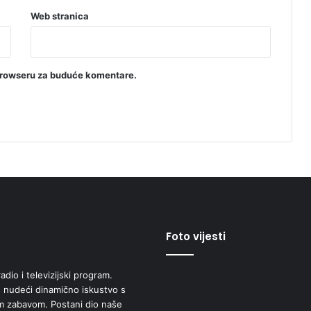
Web stranica
browseru za buduće komentare.
Foto vijesti
adio i televizijski program.
 nudeći dinamično iskustvo s
om zabavom. Postani dio naše