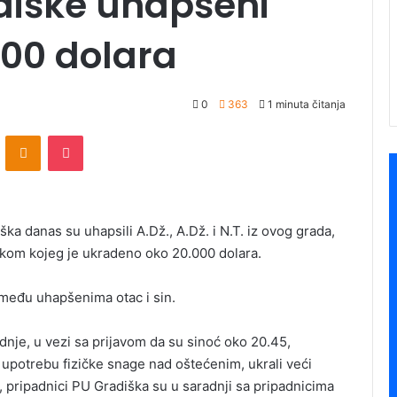
adiške uhapšeni
000 dolara
0
363
1 minuta čitanja
ontakte
Odnoklassniki
Pocket
a danas su uhapsili A.Dž., A.Dž. i N.T. iz ovog grada,
tokom kojeg je ukradeno oko 20.000 dolara.
među uhapšenima otac i sin.
dnje, u vezi sa prijavom da su sinoć oko 20.45,
z upotrebu fizičke snage nad oštećenim, ukrali veći
, pripadnici PU Gradiška su u saradnji sa pripadnicima