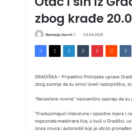
Otac i sin iz Gr
zbog krađe 20.
Nemanja Gavrić
S
03.04.2025
e
Facebook
X
LinkedIn
Tumblr
Pinterest
Reddit
VK
n
d
a
n
GRADIŠKA – Pripadnici Policijske uprave Gradišk
e
zbog sumnje da su sinoć izveli razbojništvo, 
m
a
i
“Nezavisne novine” nezvanično saznaju da su 
l
“Preduzimajući intenzivne i opsežne mjere i ra
nepoznata maskirana lica, u kući u Gradišci, u
iznos novca i automobil koji je ubrzo pronađen