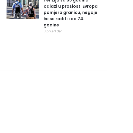
Penzija sa 65 godina
odlazi u prošlost: Evropa
pomjera granicu, negdje
će se raditi i do 74.
godine
prije 1 dan