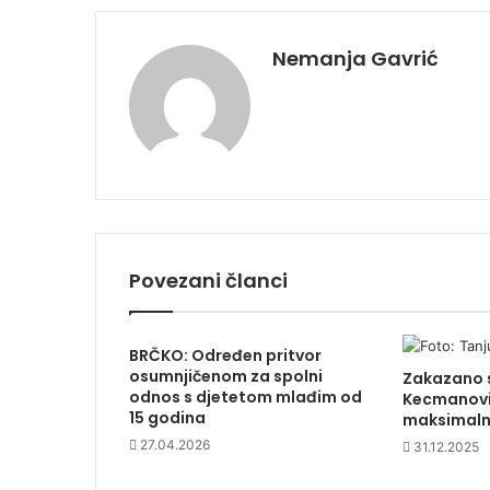
Nemanja Gavrić
Povezani članci
BRČKO: Određen pritvor
osumnjičenom za spolni
Zakazano 
odnos s djetetom mlađim od
Kecmanović
15 godina
maksimaln
27.04.2026
31.12.2025