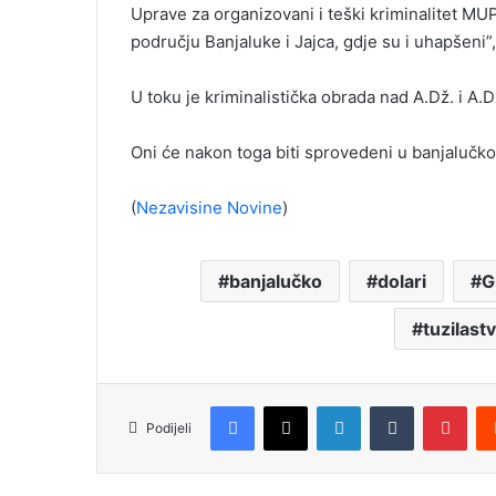
Uprave za organizovani i teški kriminalitet MU
području Banjaluke i Jajca, gdje su i uhapšeni”, 
U toku je kriminalistička obrada nad A.Dž. i A.D
Oni će nakon toga biti sprovedeni u banjalučko 
(
Nezavisine Novine
)
banjalučko
dolari
G
tuzilast
Facebook
X
LinkedIn
Tumblr
Pinterest
Podijeli