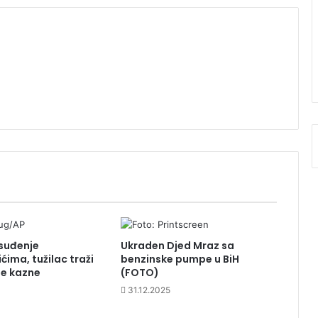
suđenje
Ukraden Djed Mraz sa
ima, tužilac traži
benzinske pumpe u BiH
e kazne
(FOTO)
31.12.2025