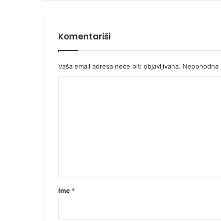
Komentariši
Vaša email adresa neće biti objavljivana.
Neophodna p
K
o
m
e
n
t
a
r
Ime
*
*