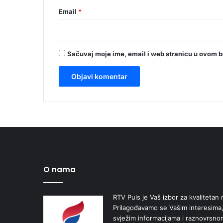
Email
*
Sačuvaj moje ime, email i web stranicu u ovom 
O nama
RTV Puls je Vaš izbor za kvalitetan r
Prilagođavamo se Vašim interesima,
svježim informacijama i raznovrsn