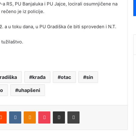
P-a RS, PU Banjaluka i PU Jajce, locirali osumnjičene na
rečeno je iz policije.
ž. a u toku dana, u PU Gradiška će biti sproveden i N.T.
tužilaštvo.
radiška
krađa
otac
sin
vo
uhapšeni
Reddit
VKontakte
Odnoklassniki
Pocket
Podijeli putem Emaila
Štampaj