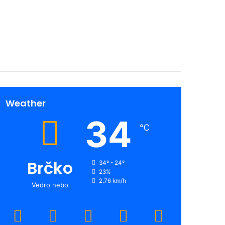
00:00
Weather
34
℃
Brčko
34º - 24º
23%
2.76 km/h
Vedro nebo