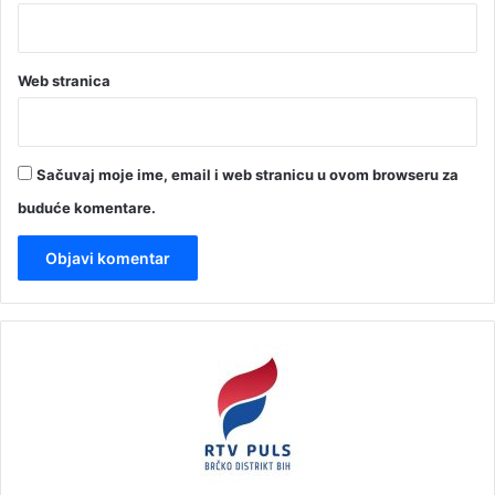
Web stranica
Sačuvaj moje ime, email i web stranicu u ovom browseru za
buduće komentare.