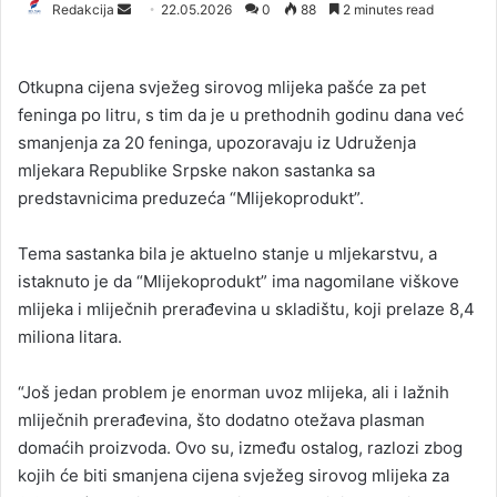
Redakcija
S
22.05.2026
0
88
2 minutes read
e
n
Otkupna cijena svježeg sirovog mlijeka pašće za pet
d
feninga po litru, s tim da je u prethodnih godinu dana već
a
smanjenja za 20 feninga, upozoravaju iz Udruženja
n
mljekara Republike Srpske nakon sastanka sa
e
predstavnicima preduzeća “Mlijekoprodukt”.
m
a
i
Tema sastanka bila je aktuelno stanje u mljekarstvu, a
l
istaknuto je da “Mlijekoprodukt” ima nagomilane viškove
mlijeka i mliječnih prerađevina u skladištu, koji prelaze 8,4
miliona litara.
“Još jedan problem je enorman uvoz mlijeka, ali i lažnih
mliječnih prerađevina, što dodatno otežava plasman
domaćih proizvoda. Ovo su, između ostalog, razlozi zbog
kojih će biti smanjena cijena svježeg sirovog mlijeka za