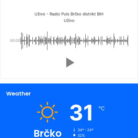
Uživo - Radio Puls Brčko distrikt BiH
Uživo
00:00
Weather
31
℃
Brčko
34º - 24º
32%