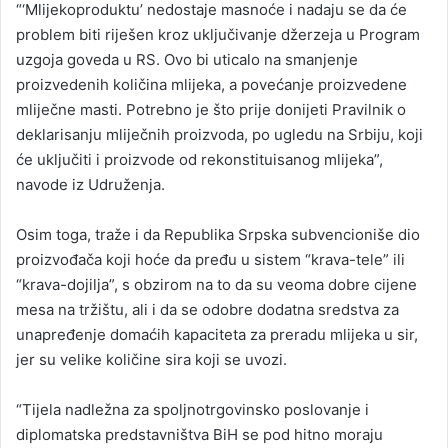
“‘Mlijekoproduktu’ nedostaje masnoće i nadaju se da će
problem biti riješen kroz uključivanje džerzeja u Program
uzgoja goveda u RS. Ovo bi uticalo na smanjenje
proizvedenih količina mlijeka, a povećanje proizvedene
mliječne masti. Potrebno je što prije donijeti Pravilnik o
deklarisanju mliječnih proizvoda, po ugledu na Srbiju, koji
će uključiti i proizvode od rekonstituisanog mlijeka”,
navode iz Udruženja.
Osim toga, traže i da Republika Srpska subvencioniše dio
proizvođača koji hoće da pređu u sistem “krava-tele” ili
“krava-dojilja”, s obzirom na to da su veoma dobre cijene
mesa na tržištu, ali i da se odobre dodatna sredstva za
unapređenje domaćih kapaciteta za preradu mlijeka u sir,
jer su velike količine sira koji se uvozi.
“Tijela nadležna za spoljnotrgovinsko poslovanje i
diplomatska predstavništva BiH se pod hitno moraju