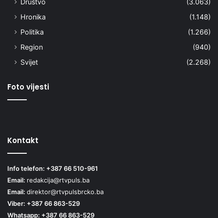
Društvo
(3.063)
Hronika
(1.148)
Politika
(1.266)
Region
(940)
Svijet
(2.268)
Foto vijesti
Kontakt
Info telefon: +387 66 510-961
Email:
redakcija@rtvpuls.ba
Email:
direktor@rtvpulsbrcko.ba
Viber: +387 66 863-529
Whatsapp: +387 66 863-529