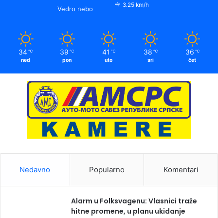
3.25 km/h
Vedro nebo
34
39
41
38
36
℃
℃
℃
℃
℃
ned
pon
uto
sri
čet
Nedavno
Popularno
Komentari
Alarm u Folksvagenu: Vlasnici traže
hitne promene, u planu ukidanje