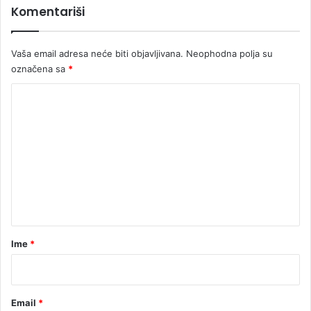
Komentariši
Vaša email adresa neće biti objavljivana.
Neophodna polja su
označena sa
*
K
o
m
e
n
t
a
r
Ime
*
*
Email
*