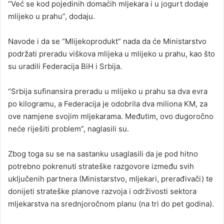
“Već se kod pojedinih domaćih mljekara i u jogurt dodaje
mlijeko u prahu”, dodaju.
Navode i da se “Mlijekoprodukt” nada da će Ministarstvo
podržati preradu viškova mlijeka u mlijeko u prahu, kao što
su uradili Federacija BiH i Srbija.
“Srbija sufinansira preradu u mlijeko u prahu sa dva evra
po kilogramu, a Federacija je odobrila dva miliona KM, za
ove namjene svojim mljekarama. Međutim, ovo dugoročno
neće riješiti problem”, naglasili su.
Zbog toga su se na sastanku usaglasili da je pod hitno
potrebno pokrenuti strateške razgovore između svih
uključenih partnera (Ministarstvo, mljekari, prerađivači) te
donijeti strateške planove razvoja i održivosti sektora
mljekarstva na srednjoročnom planu (na tri do pet godina).