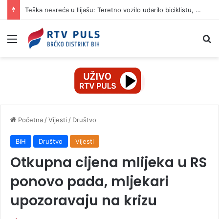
Teška nesreća u Ilijašu: Teretno vozilo udarilo biciklistu, 75-godišnjak zadržan u bolnici
Izbornik
Pr
Početna
/
Vijesti
/
Društvo
BiH
Društvo
Vijesti
Otkupna cijena mlijeka u RS
ponovo pada, mljekari
upozoravaju na krizu