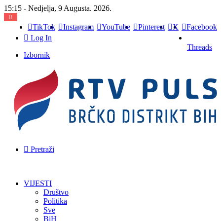
15:15 - Nedjelja, 9 Augusta. 2026.
TikTok
Instagram
YouTube
Pinterest
X
Facebook
Log In
Threads
Izbornik
Pretraži
VIJESTI
Društvo
Politika
Sve
BiH