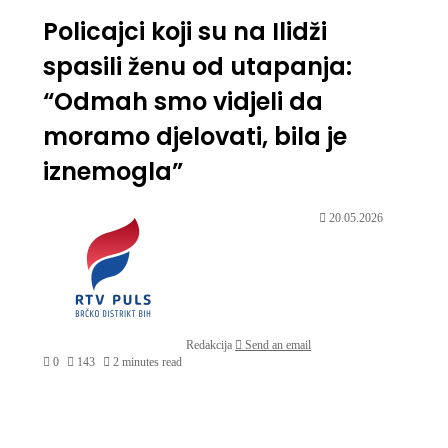
Policajci koji su na Ilidži
spasili ženu od utapanja:
“Odmah smo vidjeli da
moramo djelovati, bila je
iznemogla”
20.05.2026
Redakcija
Send an email
0
143
2 minutes read