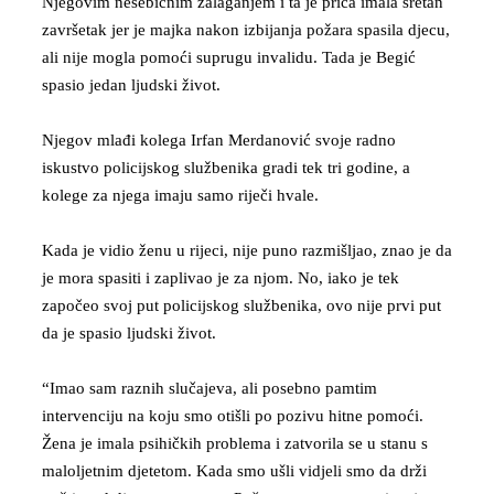
Njegovim nesebičnim zalaganjem i ta je priča imala sretan
završetak jer je majka nakon izbijanja požara spasila djecu,
ali nije mogla pomoći suprugu invalidu. Tada je Begić
spasio jedan ljudski život.
Njegov mlađi kolega Irfan Merdanović svoje radno
iskustvo policijskog službenika gradi tek tri godine, a
kolege za njega imaju samo riječi hvale.
Kada je vidio ženu u rijeci, nije puno razmišljao, znao je da
je mora spasiti i zaplivao je za njom. No, iako je tek
započeo svoj put policijskog službenika, ovo nije prvi put
da je spasio ljudski život.
“Imao sam raznih slučajeva, ali posebno pamtim
intervenciju na koju smo otišli po pozivu hitne pomoći.
Žena je imala psihičkih problema i zatvorila se u stanu s
maloljetnim djetetom. Kada smo ušli vidjeli smo da drži