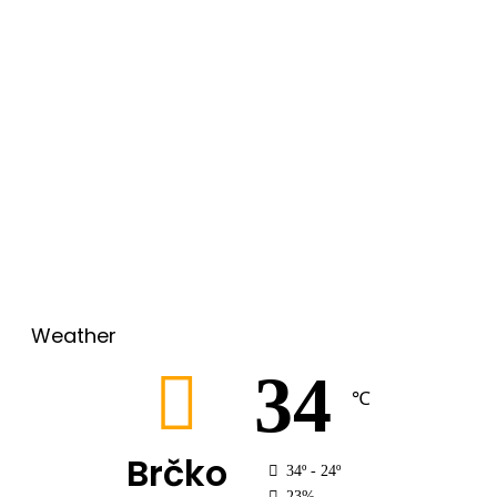
00:00
Weather
34
℃
Brčko
34º - 24º
23%