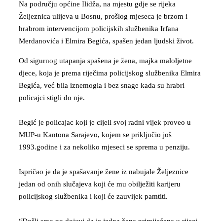
Na području općine Ilidža, na mjestu gdje se rijeka
Željeznica ulijeva u Bosnu, prošlog mjeseca je brzom i
hrabrom intervencijom policijskih službenika Irfana
Merdanovića i Elmira Begića, spašen jedan ljudski život.
Od sigurnog utapanja spašena je žena, majka maloljetne
djece, koja je prema riječima policijskog službenika Elmira
Begića, već bila iznemogla i bez snage kada su hrabri
policajci stigli do nje.
Begić je policajac koji je cijeli svoj radni vijek proveo u
MUP-u Kantona Sarajevo, kojem se priključio još
1993.godine i za nekoliko mjeseci se sprema u penziju.
Ispričao je da je spašavanje žene iz nabujale Željeznice
jedan od onih slučajeva koji će mu obilježiti karijeru
policijskog službenika i koji će zauvijek pamtiti.
“Došli smo po dojavi da je jedna žena primijećena u rijeci.