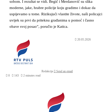
sobom. I rezultat se vidi. Begić i Merdanović su slika
moderne, jake, hrabre policije koju gradimo i dokaz da
uspijevamo u tome. Rizikujući vlastite živote, naši policajci
uvijek su prvi da priteknu građanima u pomoć i časno
obave svoj posao”, poručio je Katica.
20.05.2026
Redakcija
Send an email
0
143
2 minutes read