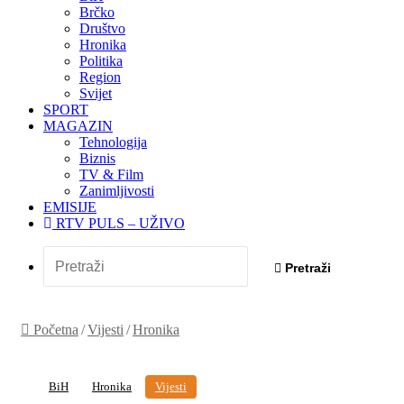
Brčko
Društvo
Hronika
Politika
Region
Svijet
SPORT
MAGAZIN
Tehnologija
Biznis
TV & Film
Zanimljivosti
EMISIJE
RTV PULS – UŽIVO
Pretraži
Početna
/
Vijesti
/
Hronika
BiH
Hronika
Vijesti