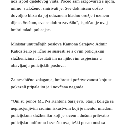
nož ispod djetetovog vrata. Počeo sam razgovarati s njom,
mirno, staloženo, smirivati je. Sve dok nisam došao
dovoljno blizu da joj oduzmem hladno oružje i uzmem
dijete. Srećom, sve se dobro završilo”, ispričao je ovaj
hrabri mladi policajac.
Ministar unutrašnjih poslova Kantona Sarajevo Admir
Katica želio je lično se susresti se s ovim policijskim
službenicima i čestitati im na njihovim uspjesima u
obavljanju policijskih poslova.
Za nesebično zalaganje, hrabrost i požrtvovanost koju su
pokazali pripala im je i novčana nagrada.
“Oni su ponos MUP-a Kantona Sarajevo. Stariji kolega sa
neprocjenjivim radnim iskustvom koji je mentor mladom
policijskom službeniku koji je srcem i dušom prihvatio
policijsku uniformu i sve što ovaj teški posao nosi sa