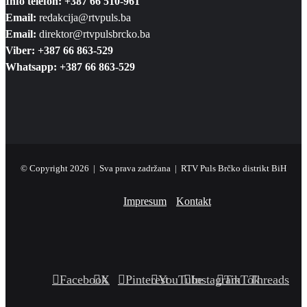
Info telefon: +387 66 510-961
Email:
redakcija@rtvpuls.ba
Email:
direktor@rtvpulsbrcko.ba
Viber: +387 66 863-529
Whatsapp: +387 66 863-529
© Copyright 2026 | Sva prava zadržana | RTV Puls Brčko distrikt BiH
Impresum
Kontakt
Facebook
X
Pinterest
YouTube
Instagram
TikTok
Threads