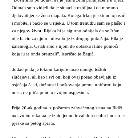
Odmah smo vidjeli da je situacija ozbiljna i da moramo
djelovati jer se žena utapala. Kolega Irfan je skinuo opasač
i mobitel i bacio se u rijeku. U tom trenutku sam se plašio i
za njegov život. Rijeka bi je sigurno odnijela da se Irfan
nije bacio za njom i uhvatio je iz drugog pokušaja. Bila je
iznemogla. Ostali smo s njom do dolaska Hitne pomoći
koja ju je onda preuzeli”, ispričao je Begić.
dodao je da je tokom karijere imao mnogo teških
slučajeva, ali kao i svi oni koji ovaj posao obavljaju iz
osjećaja časti, dužnosti i poštovanja prema uniformi koju
nose, ne priča puno o svojim uspjesima.
Prije 20-ak godina iz požarom zahvaćenog stana na Ilidži
na svojim rukama je iznio jednu invalidnu osobu i nosio je
pješke sa petog sprata.